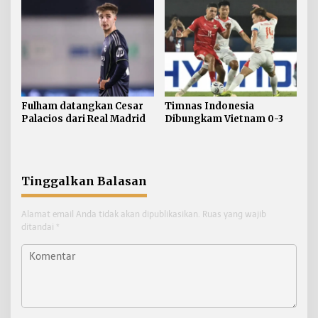
Fulham datangkan Cesar
Timnas Indonesia
Palacios dari Real Madrid
Dibungkam Vietnam 0-3
Tinggalkan Balasan
Alamat email Anda tidak akan dipublikasikan.
Ruas yang wajib
ditandai
*