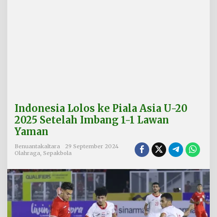
P
i
a
l
a
A
s
i
a
U
-
2
Indonesia Lolos ke Piala Asia U-20
0
2
2025 Setelah Imbang 1-1 Lawan
0
Yaman
2
5
Benuantakaltara
29 September 2024
S
Olahraga
,
Sepakbola
e
t
e
l
a
h
I