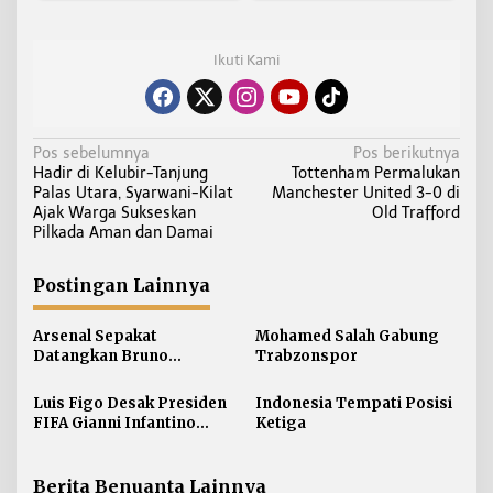
Ikuti Kami
N
Pos sebelumnya
Pos berikutnya
Hadir di Kelubir-Tanjung
Tottenham Permalukan
a
Palas Utara, Syarwani-Kilat
Manchester United 3-0 di
v
Ajak Warga Sukseskan
Old Trafford
i
Pilkada Aman dan Damai
g
a
Postingan Lainnya
s
i
Arsenal Sepakat
Mohamed Salah Gabung
Datangkan Bruno
Trabzonspor
p
Guimaraes
o
Luis Figo Desak Presiden
Indonesia Tempati Posisi
s
FIFA Gianni Infantino
Ketiga
Mundur
Berita Benuanta Lainnya