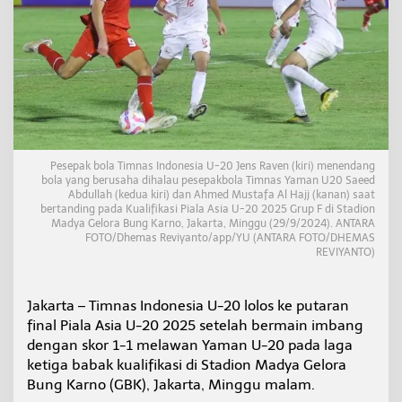
m
b
a
n
g
1
-
1
L
a
Pesepak bola Timnas Indonesia U-20 Jens Raven (kiri) menendang
w
bola yang berusaha dihalau pesepakbola Timnas Yaman U20 Saeed
a
Abdullah (kedua kiri) dan Ahmed Mustafa Al Hajj (kanan) saat
n
bertanding pada Kualifikasi Piala Asia U-20 2025 Grup F di Stadion
Y
Madya Gelora Bung Karno, Jakarta, Minggu (29/9/2024). ANTARA
a
FOTO/Dhemas Reviyanto/app/YU (ANTARA FOTO/DHEMAS
m
REVIYANTO)
a
n
Jakarta – Timnas Indonesia U-20 lolos ke putaran
final Piala Asia U-20 2025 setelah bermain imbang
dengan skor 1-1 melawan Yaman U-20 pada laga
ketiga babak kualifikasi di Stadion Madya Gelora
Bung Karno (GBK), Jakarta, Minggu malam.