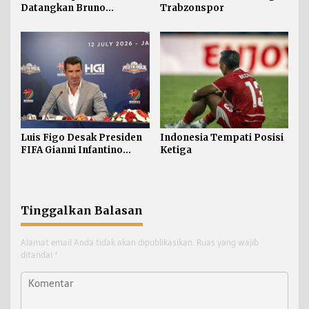
Datangkan Bruno
Trabzonspor
Guimaraes
Luis Figo Desak Presiden
Indonesia Tempati Posisi
FIFA Gianni Infantino
Ketiga
Mundur
Tinggalkan Balasan
Alamat email Anda tidak akan dipublikasikan.
Ruas yang wajib
ditandai
*