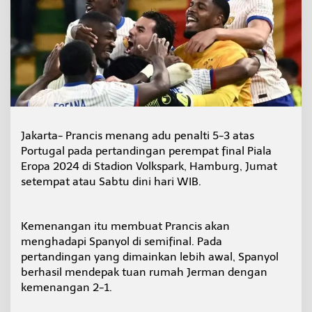
e
l
a
j
u
k
e
S
e
m
i
Jakarta- Prancis menang adu penalti 5-3 atas
f
Portugal pada pertandingan perempat final Piala
i
Eropa 2024 di Stadion Volkspark, Hamburg, Jumat
n
setempat atau Sabtu dini hari WIB.
a
l
Kemenangan itu membuat Prancis akan
menghadapi Spanyol di semifinal. Pada
pertandingan yang dimainkan lebih awal, Spanyol
berhasil mendepak tuan rumah Jerman dengan
kemenangan 2-1.