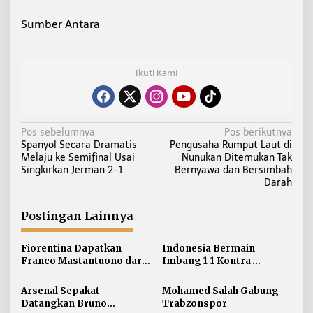
Sumber Antara
Ikuti Kami
N
Pos sebelumnya
Pos berikutnya
Spanyol Secara Dramatis
Pengusaha Rumput Laut di
a
Melaju ke Semifinal Usai
Nunukan Ditemukan Tak
v
Singkirkan Jerman 2-1
Bernyawa dan Bersimbah
i
Darah
g
a
Postingan Lainnya
s
i
Fiorentina Dapatkan
Indonesia Bermain
Franco Mastantuono dari
Imbang 1-1 Kontra
p
Real Madrid
Singapura
o
Arsenal Sepakat
Mohamed Salah Gabung
s
Datangkan Bruno
Trabzonspor