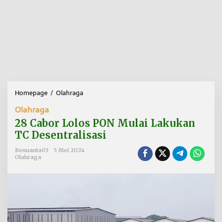
Homepage
/
Olahraga
2
8
Olahraga
C
a
28 Cabor Lolos PON Mulai Lakukan
b
TC Desentralisasi
o
r
Benuanta03
5 Mei 2024
L
Olahraga
o
l
o
s
P
O
N