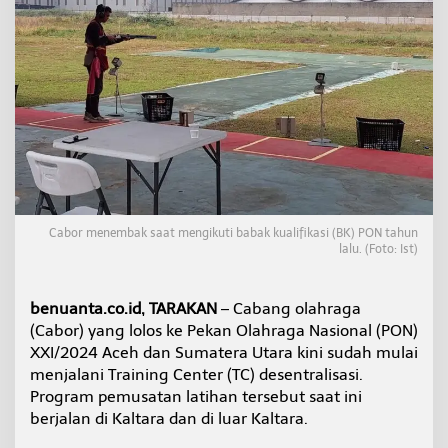
M
u
l
a
i
L
a
k
u
k
a
n
T
Cabor menembak saat mengikuti babak kualifikasi (BK) PON tahun
C
lalu. (Foto: Ist)
D
e
s
benuanta.co.id, TARAKAN
– Cabang olahraga
e
(Cabor) yang lolos ke Pekan Olahraga Nasional (PON)
n
XXI/2024 Aceh dan Sumatera Utara kini sudah mulai
t
r
menjalani Training Center (TC) desentralisasi.
a
Program pemusatan latihan tersebut saat ini
l
berjalan di Kaltara dan di luar Kaltara.
i
s