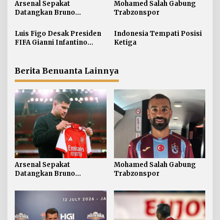
Arsenal Sepakat
Mohamed Salah Gabung
p
Datangkan Bruno
Trabzonspor
o
Guimaraes
s
Luis Figo Desak Presiden
Indonesia Tempati Posisi
FIFA Gianni Infantino
Ketiga
Mundur
Berita Benuanta Lainnya
Arsenal Sepakat
Mohamed Salah Gabung
Datangkan Bruno
Trabzonspor
Guimaraes