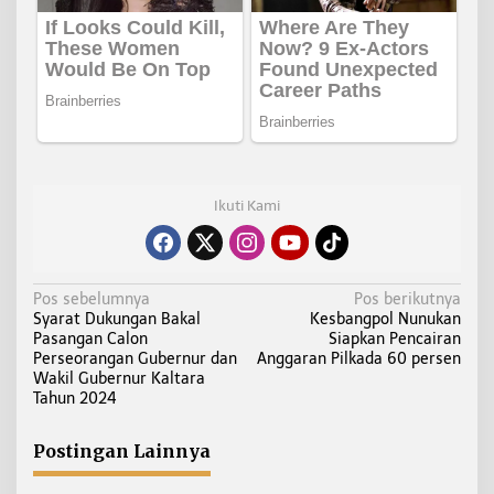
Ikuti Kami
N
Pos sebelumnya
Pos berikutnya
Syarat Dukungan Bakal
Kesbangpol Nunukan
a
Pasangan Calon
Siapkan Pencairan
v
Perseorangan Gubernur dan
Anggaran Pilkada 60 persen
i
Wakil Gubernur Kaltara
Tahun 2024
g
a
Postingan Lainnya
s
i