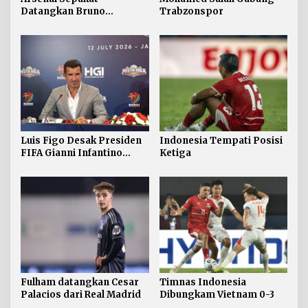
Datangkan Bruno
Trabzonspor
Guimaraes
Luis Figo Desak Presiden
Indonesia Tempati Posisi
FIFA Gianni Infantino
Ketiga
Mundur
Fulham datangkan Cesar
Timnas Indonesia
Palacios dari Real Madrid
Dibungkam Vietnam 0-3