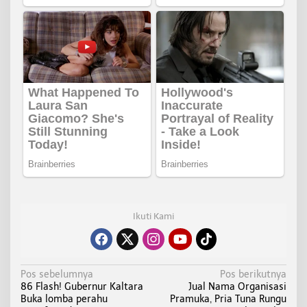
Ikuti Kami
N
Pos sebelumnya
Pos berikutnya
86 Flash! Gubernur Kaltara
Jual Nama Organisasi
a
Buka lomba perahu
Pramuka, Pria Tuna Rungu