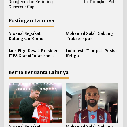
v
Dongfeng dan Ketinting
Ini Diringkus Polisi
i
Gubernur Cup
g
a
Postingan Lainnya
s
i
Arsenal Sepakat
Mohamed Salah Gabung
Datangkan Bruno
Trabzonspor
p
Guimaraes
o
Luis Figo Desak Presiden
Indonesia Tempati Posisi
s
FIFA Gianni Infantino
Ketiga
Mundur
Berita Benuanta Lainnya
Arsenal Sepakat
Mohamed Salah Gabung