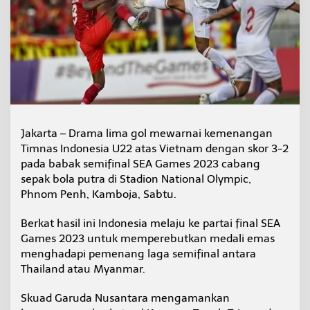
V
i
e
t
n
a
m
Jakarta – Drama lima gol mewarnai kemenangan
Timnas Indonesia U22 atas Vietnam dengan skor 3-2
pada babak semifinal SEA Games 2023 cabang
sepak bola putra di Stadion National Olympic,
Phnom Penh, Kamboja, Sabtu.
Berkat hasil ini Indonesia melaju ke partai final SEA
Games 2023 untuk memperebutkan medali emas
menghadapi pemenang laga semifinal antara
Thailand atau Myanmar.
Skuad Garuda Nusantara mengamankan