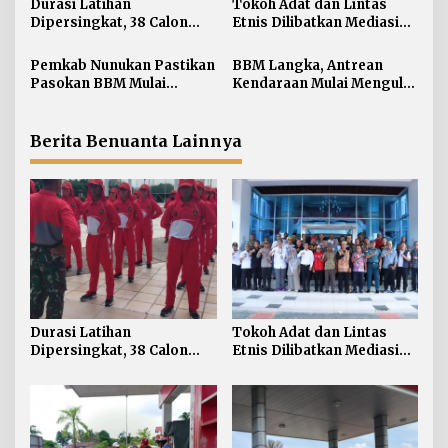
s
Durasi Latihan
Tokoh Adat dan Lintas
i
Dipersingkat, 38 Calon
Etnis Dilibatkan Mediasi
Paskibraka Nunukan
Persoalan SARA di
p
Digembleng Tampil
Nunukan
Pemkab Nunukan Pastikan
BBM Langka, Antrean
o
Maksimal
Pasokan BBM Mulai
Kendaraan Mulai Mengular
s
Normal, 300 Ton Telah
di Sejumlah APMS
Didistribusikan
Nunukan
Berita Benuanta Lainnya
Durasi Latihan
Tokoh Adat dan Lintas
Dipersingkat, 38 Calon
Etnis Dilibatkan Mediasi
Paskibraka Nunukan
Persoalan SARA di
Digembleng Tampil
Nunukan
Maksimal