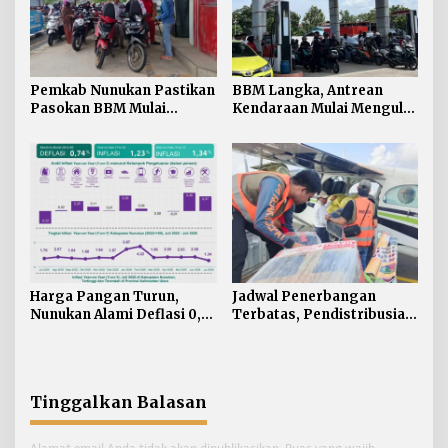
Pemkab Nunukan Pastikan
BBM Langka, Antrean
Pasokan BBM Mulai
Kendaraan Mulai Mengular
Normal, 300 Ton Telah
di Sejumlah APMS
Didistribusikan
Nunukan
Harga Pangan Turun,
Jadwal Penerbangan
Nunukan Alami Deflasi 0,74
Terbatas, Pendistribusian
Persen di Juli 2026
Bantuan untuk Krayan
Selatan Dialihkan lewat
Malinau
Tinggalkan Balasan