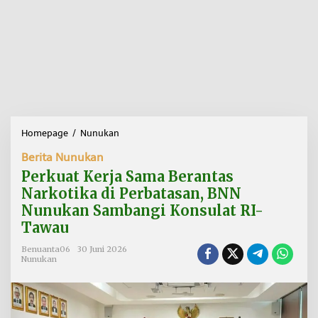
Homepage
/
Nunukan
P
e
Berita Nunukan
r
k
Perkuat Kerja Sama Berantas
u
Narkotika di Perbatasan, BNN
a
Nunukan Sambangi Konsulat RI-
t
K
Tawau
e
r
Benuanta06
30 Juni 2026
Nunukan
j
a
S
a
m