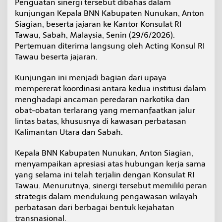
Penguatan sinergi tersebut dibahas dalam
t
kunjungan Kepala BNN Kabupaten Nunukan, Anton
a
Siagian, beserta jajaran ke Kantor Konsulat RI
s
a
Tawau, Sabah, Malaysia, Senin (29/6/2026).
n
Pertemuan diterima langsung oleh Acting Konsul RI
,
Tawau beserta jajaran.
B
N
Kunjungan ini menjadi bagian dari upaya
N
N
mempererat koordinasi antara kedua institusi dalam
u
menghadapi ancaman peredaran narkotika dan
n
obat-obatan terlarang yang memanfaatkan jalur
u
lintas batas, khususnya di kawasan perbatasan
k
a
Kalimantan Utara dan Sabah.
n
S
Kepala BNN Kabupaten Nunukan, Anton Siagian,
a
menyampaikan apresiasi atas hubungan kerja sama
m
yang selama ini telah terjalin dengan Konsulat RI
b
a
Tawau. Menurutnya, sinergi tersebut memiliki peran
n
strategis dalam mendukung pengawasan wilayah
g
perbatasan dari berbagai bentuk kejahatan
i
transnasional.
K