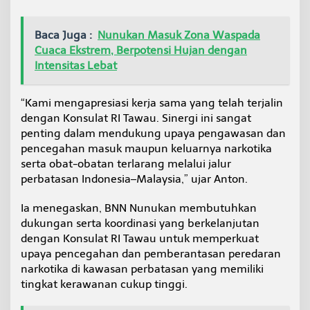
o
n
Baca Juga :
Nunukan Masuk Zona Waspada
s
u
Cuaca Ekstrem, Berpotensi Hujan dengan
l
Intensitas Lebat
a
t
R
“Kami mengapresiasi kerja sama yang telah terjalin
I
dengan Konsulat RI Tawau. Sinergi ini sangat
-
penting dalam mendukung upaya pengawasan dan
T
a
pencegahan masuk maupun keluarnya narkotika
w
serta obat-obatan terlarang melalui jalur
a
perbatasan Indonesia–Malaysia,” ujar Anton.
u
Ia menegaskan, BNN Nunukan membutuhkan
dukungan serta koordinasi yang berkelanjutan
dengan Konsulat RI Tawau untuk memperkuat
upaya pencegahan dan pemberantasan peredaran
narkotika di kawasan perbatasan yang memiliki
tingkat kerawanan cukup tinggi.