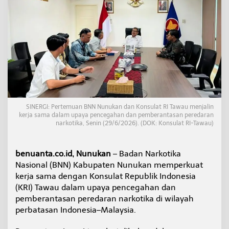
a
B
e
r
a
n
t
a
s
N
a
r
SINERGI: Pertemuan BNN Nunukan dan Konsulat RI Tawau menjalin
k
kerja sama dalam upaya pencegahan dan pemberantasan peredaran
narkotika, Senin (29/6/2026). (DOK: Konsulat RI-Tawau)
o
t
i
k
benuanta.co.id, Nunukan
– Badan Narkotika
a
Nasional (BNN) Kabupaten Nunukan memperkuat
d
kerja sama dengan Konsulat Republik Indonesia
i
(KRI) Tawau dalam upaya pencegahan dan
P
pemberantasan peredaran narkotika di wilayah
e
r
perbatasan Indonesia–Malaysia.
b
a