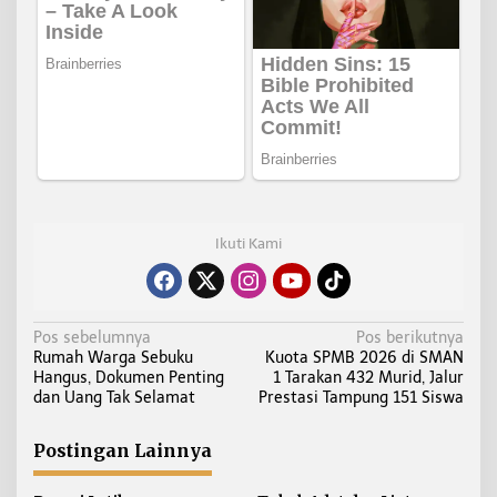
Ikuti Kami
N
Pos sebelumnya
Pos berikutnya
Rumah Warga Sebuku
Kuota SPMB 2026 di SMAN
a
Hangus, Dokumen Penting
1 Tarakan 432 Murid, Jalur
v
dan Uang Tak Selamat
Prestasi Tampung 151 Siswa
i
g
Postingan Lainnya
a