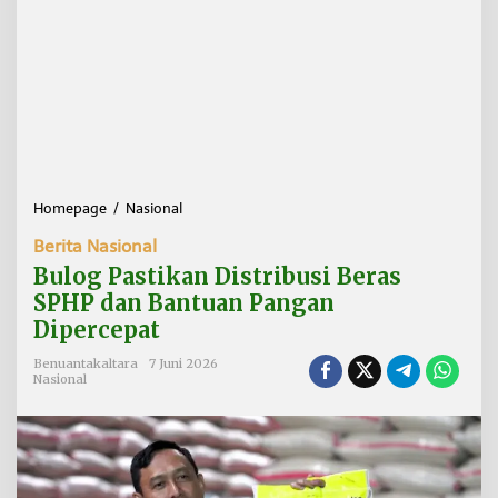
Homepage
/
Nasional
B
u
Berita Nasional
l
o
Bulog Pastikan Distribusi Beras
g
SPHP dan Bantuan Pangan
P
Dipercepat
a
s
Benuantakaltara
7 Juni 2026
t
Nasional
i
k
a
n
D
i