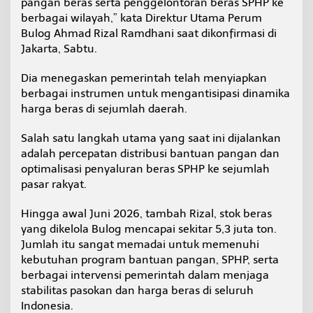
pangan beras serta penggelontoran beras SPHP ke
a
berbagai wilayah,” kata Direktur Utama Perum
n
Bulog Ahmad Rizal Ramdhani saat dikonfirmasi di
P
a
Jakarta, Sabtu.
n
g
Dia menegaskan pemerintah telah menyiapkan
a
berbagai instrumen untuk mengantisipasi dinamika
n
harga beras di sejumlah daerah.
D
i
p
Salah satu langkah utama yang saat ini dijalankan
e
adalah percepatan distribusi bantuan pangan dan
r
optimalisasi penyaluran beras SPHP ke sejumlah
c
pasar rakyat.
e
p
a
Hingga awal Juni 2026, tambah Rizal, stok beras
t
yang dikelola Bulog mencapai sekitar 5,3 juta ton.
Jumlah itu sangat memadai untuk memenuhi
kebutuhan program bantuan pangan, SPHP, serta
berbagai intervensi pemerintah dalam menjaga
stabilitas pasokan dan harga beras di seluruh
Indonesia.