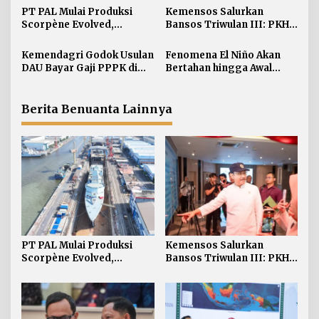
i
PT PAL Mulai Produksi
Kemensos Salurkan
Scorpène Evolved,
Bansos Triwulan III: PKH 7
p
Perkuat Kerja Sama RI-
Juta KPM Sembako 12 Juta
o
Prancis
Kemendagri Godok Usulan
Fenomena El Niño Akan
s
DAU Bayar Gaji PPPK di
Bertahan hingga Awal
Daerah
Kuartal Pertama Tahun
2027
Berita Benuanta Lainnya
PT PAL Mulai Produksi
Kemensos Salurkan
Scorpène Evolved,
Bansos Triwulan III: PKH 7
Perkuat Kerja Sama RI-
Juta KPM Sembako 12 Juta
Prancis