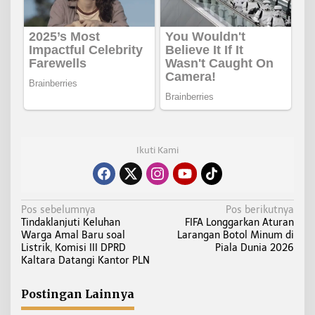
Ikuti Kami
N
Pos sebelumnya
Pos berikutnya
Tindaklanjuti Keluhan
FIFA Longgarkan Aturan
a
Warga Amal Baru soal
Larangan Botol Minum di
v
Listrik, Komisi III DPRD
Piala Dunia 2026
i
Kaltara Datangi Kantor PLN
g
a
Postingan Lainnya
s