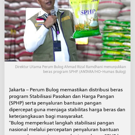
s
t
r
i
b
u
s
i
B
e
r
a
Direktur Utama Perum Bulog Ahmad Rizal Ramdhani menunjukkan
s
beras program SPHP. (ANTARA/HO-Humas Bulog)
S
P
H
Jakarta – Perum Bulog memastikan distribusi beras
P
d
program Stabilisasi Pasokan dan Harga Pangan
a
(SPHP) serta penyaluran bantuan pangan
n
dipercepat guna menjaga stabilitas harga beras dan
B
keterjangkauan bagi masyarakat.
a
n
“Bulog memperkuat langkah stabilisasi pangan
t
nasional melalui percepatan penyaluran bantuan
u