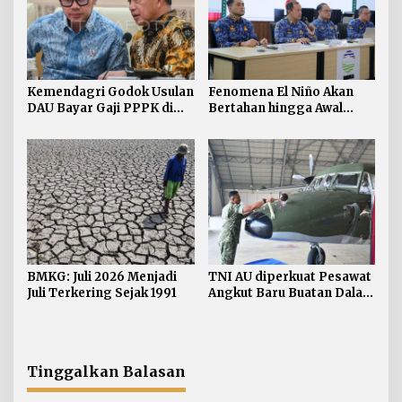
Kemendagri Godok Usulan
Fenomena El Niño Akan
DAU Bayar Gaji PPPK di
Bertahan hingga Awal
Daerah
Kuartal Pertama Tahun
2027
BMKG: Juli 2026 Menjadi
TNI AU diperkuat Pesawat
Juli Terkering Sejak 1991
Angkut Baru Buatan Dalam
Negeri
Tinggalkan Balasan