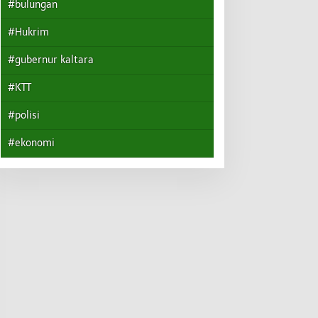
#bulungan
#Hukrim
#gubernur kaltara
#KTT
#polisi
#ekonomi