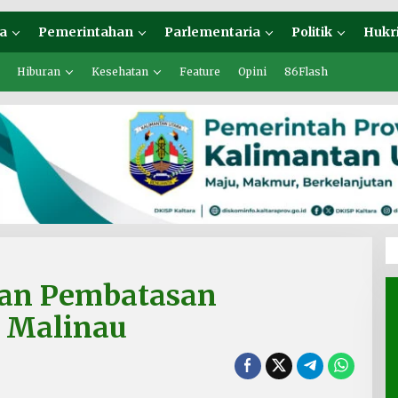
a
Pemerintahan
Parlementaria
Politik
Hukr
Hiburan
Kesehatan
Feature
Opini
86Flash
kan Pembatasan
 Malinau