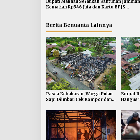
p
Bupati Malinau Serahkan Santunan Jaminan
Kematian Rp546 Juta dan Kartu BPJS
o
Ketenagakerjaan bagi 500 Pekerja Rentan
s
Berita Benuanta Lainnya
Pasca Kebakaran, Warga Pulau
Empat R
Sapi Diimbau Cek Kompor dan
Hangus T
Instalasi Listrik saat Bepergian