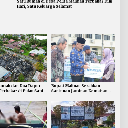
Satu Rumah di Desa Pelita Malinau Terbakar Dini
Hari, Satu Keluarga Selamat
umah dan Dua Dapur
Bupati Malinau Serahkan
erbakar di Pulau Sapi
Santunan Jaminan Kematian
Rp546 Juta dan Kartu BPJS
Ketenagakerjaan bagi 500
Pekerja Rentan