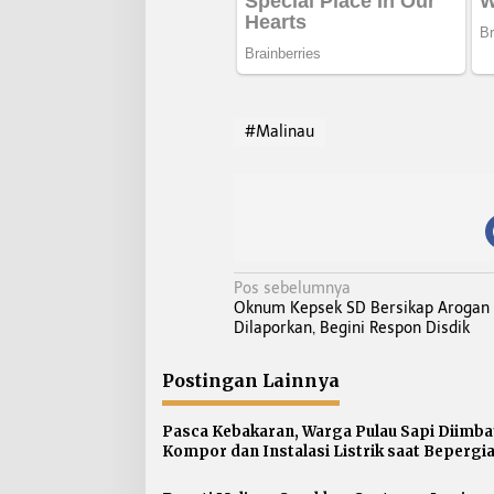
#Malinau
N
Pos sebelumnya
Oknum Kepsek SD Bersikap Arogan
a
Dilaporkan, Begini Respon Disdik
v
i
Postingan Lainnya
g
a
Pasca Kebakaran, Warga Pulau Sapi Diimba
s
Kompor dan Instalasi Listrik saat Bepergi
i