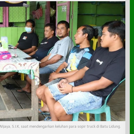
aya, S.I.K, saat mendengarkan keluhan para sopir truck di Batu Lidung.