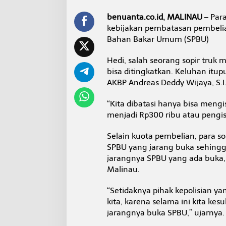
a
n
benuanta.co.id, MALINAU
– Par
B
kebijakan pembatasan pembelia
B
Bahan Bakar Umum (SPBU)
M
d
i
Hedi, salah seorang sopir truk
M
bisa ditingkatkan. Keluhan itu
a
AKBP Andreas Deddy Wijaya, S.I.
l
i
“Kita dibatasi hanya bisa mengi
n
a
menjadi Rp300 ribu atau pengisi
u
Selain kuota pembelian, para s
SPBU yang jarang buka sehing
jarangnya SPBU yang ada buka
Malinau.
“Setidaknya pihak kepolisian y
kita, karena selama ini kita ke
jarangnya buka SPBU,” ujarnya.