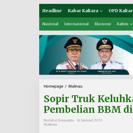
Headline
Kabar Kaltara
OPD Kaltar
Nasional
Internasional
Ekonomi
Kaltim
Homepage
/
Malinau
S
o
Sopir Truk Keluh
p
i
Pembelian BBM di
r
T
r
Redaksi Benuanta
14 Januari 2023
u
Malinau
k