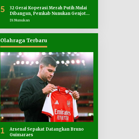
5
32 Gerai Koperasi Merah Putih Mulai
Dibangun, Pemkab Nunukan Genjot
Penyediaan Lahan
Di Nunukan
Olahraga Terbaru
1
Arsenal Sepakat Datangkan Bruno
Guimaraes