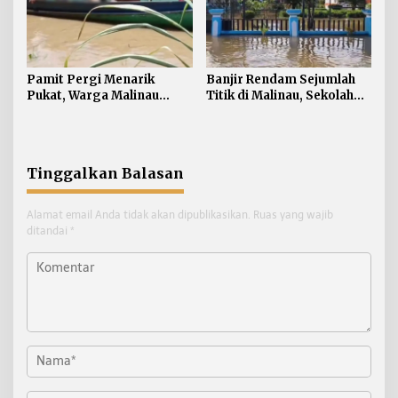
Pamit Pergi Menarik
Banjir Rendam Sejumlah
Pukat, Warga Malinau
Titik di Malinau, Sekolah
Ditemukan Meninggal
Terpaksa Diliburkan
Dunia
Tinggalkan Balasan
Alamat email Anda tidak akan dipublikasikan.
Ruas yang wajib
ditandai
*