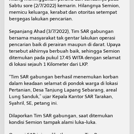
k
Sabtu sore (2/7/2022) kemarin. Hilangnya Semion,
a
memicu keluarga, kerabat dan otoritas setempat
n
bergegas lakukan pencarian.
L
u
k
Sepanjang Ahad (3/7/2022), Tim SAR gabungan
a
bersama masyarakat tak gentar lakukan operasi
-
pencarian baik di perairan maupun di darat. Upaya
l
tersebut akhirnya berbuah baik, sehingga Semion
u
ditemukan pada pukul 17.45 WITA dengan selamat
k
a
di lokasi sejauh 1 Kilometer dari LKP.
“Tim SAR gabungan berhasil menemukan korban
dalam keadaan selamat di pondok warga di lokasi
Pertanian, Desa Tanjung Lapang Sebarang, areal
Lung Sanduk,” ujar Kepala Kantor SAR Tarakan,
Syahril, SE, petang ini.
Dilaporkan Tim SAR gabungan, saat ditemukan
kondisi Semion tampak alami luka-luka.