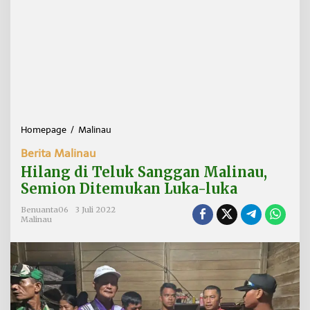
Homepage
/
Malinau
H
i
Berita Malinau
l
a
Hilang di Teluk Sanggan Malinau,
n
Semion Ditemukan Luka-luka
g
d
Benuanta06
3 Juli 2022
i
Malinau
T
e
l
u
k
S
a