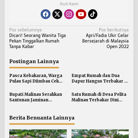
Ikuti Kami
N
Pos sebelumnya
Pos berikutnya
Dicari! Seorang Wanita Tiga
Apri/Fadia Ukir Gelar
a
Pekan Tinggalkan Rumah
Bersejarah di Malaysia
v
Tanpa Kabar
Open 2022
i
g
Postingan Lainnya
a
s
Pasca Kebakaran, Warga
Empat Rumah dan Dua
i
Pulau Sapi Diimbau Cek
Dapur Hangus Terbakar di
Kompor dan Instalasi
Pulau Sapi
p
Listrik saat Bepergian
Bupati Malinau Serahkan
Satu Rumah di Desa Pelita
o
Santunan Jaminan
Malinau Terbakar Dini
s
Kematian Rp546 Juta dan
Hari, Satu Keluarga
Kartu BPJS
Selamat
Ketenagakerjaan bagi 500
Berita Benuanta Lainnya
Pekerja Rentan