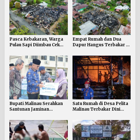
Pasca Kebakaran, Warga
Empat Rumah dan Dua
Pulau Sapi Diimbau Cek
Dapur Hangus Terbakar di
Kompor dan Instalasi
Pulau Sapi
Listrik saat Bepergian
Bupati Malinau Serahkan
Satu Rumah di Desa Pelita
Santunan Jaminan
Malinau Terbakar Dini
Kematian Rp546 Juta dan
Hari, Satu Keluarga
Kartu BPJS
Selamat
Ketenagakerjaan bagi 500
Pekerja Rentan