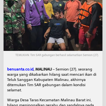
n
g
g
a
n
M
a
l
i
n
a
u
,
TEMUKAN: Tim SAR gabungan berhasil selamatkan Semion (27).
S
e
m
benuanta.co.id
, MALINAU
– Semion (27), seorang
i
warga yang dikabarkan hilang saat mencari ikan di
o
n
Teluk Sanggan Kabupaten Malinau, akhirnya
D
ditemukan Tim SAR gabungan dalam kondisi
i
selamat.
t
e
Warga Desa Taras Kecamatan Malinau Barat ini,
m
u
hilang meninggalkan perahu dan sandalnya pada