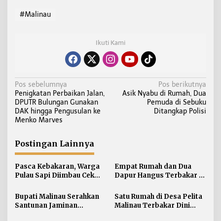
#Malinau
Ikuti Kami
N
Pos sebelumnya
Pos berikutnya
Penigkatan Perbaikan Jalan,
Asik Nyabu di Rumah, Dua
a
DPUTR Bulungan Gunakan
Pemuda di Sebuku
v
DAK hingga Pengusulan ke
Ditangkap Polisi
i
Menko Marves
g
a
Postingan Lainnya
s
i
Pasca Kebakaran, Warga
Empat Rumah dan Dua
Pulau Sapi Diimbau Cek
Dapur Hangus Terbakar di
p
Kompor dan Instalasi
Pulau Sapi
o
Listrik saat Bepergian
Bupati Malinau Serahkan
Satu Rumah di Desa Pelita
s
Santunan Jaminan
Malinau Terbakar Dini
Kematian Rp546 Juta dan
Hari, Satu Keluarga