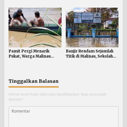
Kematian Rp546 Juta dan
Hari, Satu Keluarga
Kartu BPJS
Selamat
Ketenagakerjaan bagi 500
Pekerja Rentan
Pamit Pergi Menarik
Banjir Rendam Sejumlah
Pukat, Warga Malinau
Titik di Malinau, Sekolah
Ditemukan Meninggal
Terpaksa Diliburkan
Dunia
Tinggalkan Balasan
Alamat email Anda tidak akan dipublikasikan.
Ruas yang wajib
ditandai
*