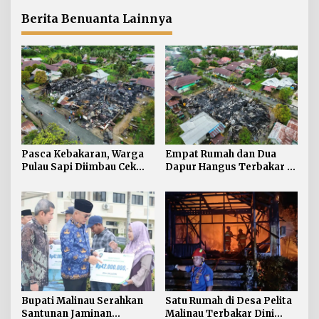
Kartu BPJS
Selamat
Ketenagakerjaan bagi 500
Berita Benuanta Lainnya
Pekerja Rentan
Pasca Kebakaran, Warga
Empat Rumah dan Dua
Pulau Sapi Diimbau Cek
Dapur Hangus Terbakar di
Kompor dan Instalasi
Pulau Sapi
Listrik saat Bepergian
Bupati Malinau Serahkan
Satu Rumah di Desa Pelita
Santunan Jaminan
Malinau Terbakar Dini