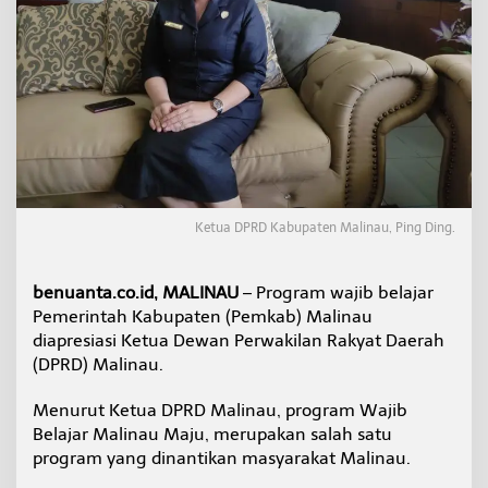
m
W
a
j
i
b
B
e
l
a
j
a
Ketua DPRD Kabupaten Malinau, Ping Ding.
r
M
a
benuanta.co.id, MALINAU
– Program wajib belajar
l
Pemerintah Kabupaten (Pemkab) Malinau
i
diapresiasi Ketua Dewan Perwakilan Rakyat Daerah
n
(DPRD) Malinau.
a
u
M
Menurut Ketua DPRD Malinau, program Wajib
a
Belajar Malinau Maju, merupakan salah satu
j
program yang dinantikan masyarakat Malinau.
u