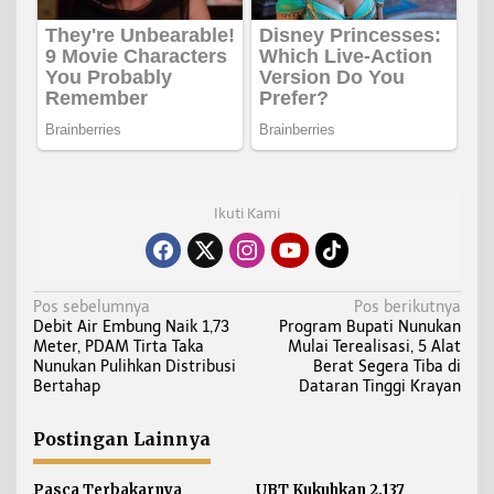
Ikuti Kami
N
Pos sebelumnya
Pos berikutnya
Debit Air Embung Naik 1,73
Program Bupati Nunukan
a
Meter, PDAM Tirta Taka
Mulai Terealisasi, 5 Alat
v
Nunukan Pulihkan Distribusi
Berat Segera Tiba di
i
Bertahap
Dataran Tinggi Krayan
g
a
Postingan Lainnya
s
Pasca Terbakarnya
UBT Kukuhkan 2.137