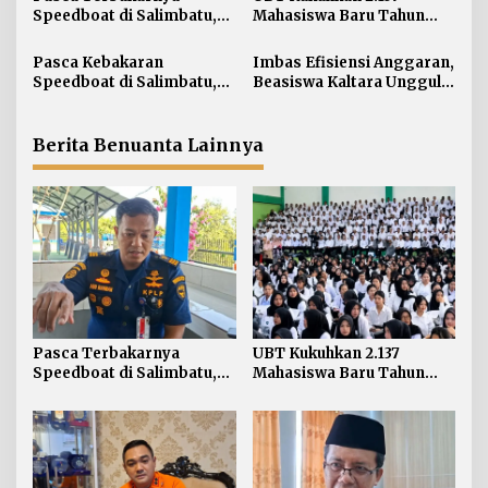
i
Speedboat di Salimbatu,
Mahasiswa Baru Tahun
p
KSOP Tarakan Perketat
Akademik 2026/2027
o
Pengawasan dan Edukasi
Pasca Kebakaran
Imbas Efisiensi Anggaran,
s
Awak Kapal
Speedboat di Salimbatu,
Beasiswa Kaltara Unggul
Basarnas Soroti
2026 Alami Perubahan
Pentingnya Standar
Skema
Keselamatan
Berita Benuanta Lainnya
Pasca Terbakarnya
UBT Kukuhkan 2.137
Speedboat di Salimbatu,
Mahasiswa Baru Tahun
KSOP Tarakan Perketat
Akademik 2026/2027
Pengawasan dan Edukasi
Awak Kapal