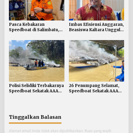
Pasca Kebakaran
Imbas Efisiensi Anggaran,
Speedboat di Salimbatu,
Beasiswa Kaltara Unggul
Basarnas Soroti
2026 Alami Perubahan
Pentingnya Standar
Skema
Keselamatan
Polisi Selidiki Terbakarnya
26 Penumpang Selamat,
Speedboat Sekatak AAA
Speedboat Sekatak AAA
Kaltara, Sumber Api
Kaltara Ludes Terbakar
Diduga dari Genset
Tinggalkan Balasan
Alamat email Anda tidak akan dipublikasikan.
Ruas yang wajib