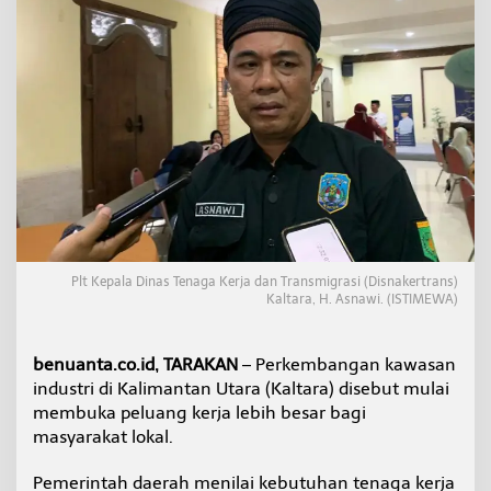
d
i
K
a
l
t
a
r
a
M
u
l
a
i
Plt Kepala Dinas Tenaga Kerja dan Transmigrasi (Disnakertrans)
B
Kaltara, H. Asnawi. (ISTIMEWA)
e
r
o
benuanta.co.id, TARAKAN
– Perkembangan kawasan
p
e
industri di Kalimantan Utara (Kaltara) disebut mulai
r
membuka peluang kerja lebih besar bagi
a
masyarakat lokal.
s
i
Pemerintah daerah menilai kebutuhan tenaga kerja
,