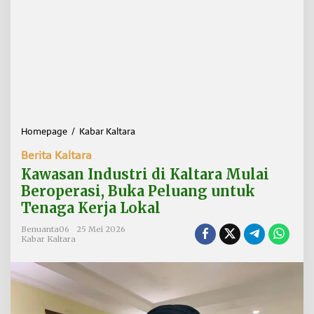
Homepage
/
Kabar Kaltara
K
a
Berita Kaltara
w
a
Kawasan Industri di Kaltara Mulai
s
Beroperasi, Buka Peluang untuk
a
Tenaga Kerja Lokal
n
I
Benuanta06
25 Mei 2026
n
Kabar Kaltara
d
u
s
t
r
i