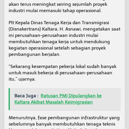
B
akan terus meningkat seiring sejumlah proyek
u
industri mulai memasuki tahap operasional.
k
a
Plt Kepala Dinas Tenaga Kerja dan Transmigrasi
P
(Disnakertrans) Kaltara, H. Asnawi, mengatakan saat
e
l
ini perusahaan-perusahaan industri mulai
u
membutuhkan tenaga kerja untuk mendukung
a
kegiatan operasional setelah sebagian proyek
n
pembangunan berjalan.
g
u
n
“Sekarang kesempatan pekerja lokal sudah banyak
t
untuk masuk bekerja di perusahaan-perusahaan
u
itu,” ujarnya.
k
T
e
Baca Juga :
Ratusan PMI Dipulangkan ke
n
Kaltara Akibat Masalah Keimigrasian
a
g
a
Menurutnya, fase pembangunan infrastruktur yang
K
e
sebelumnya banyak membutuhkan tenaga teknis
r