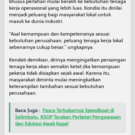
khusus perlahan mulai beralih ke kebutuhan tenaga
j
kerja operasional yang lebih luas. Kondisi itu dinilai
a
menjadi peluang bagi masyarakat lokal untuk
L
o
masuk ke dunia industri.
k
a
“Asal kemampuan dan kompetensinya sesuai
l
kebutuhan perusahaan, peluang tenaga kerja lokal
sebenarnya cukup besar,” ungkapnya.
Kendati demikian, dirinya mengingatkan persaingan
tenaga kerja akan semakin ketat jika kemampuan
pekerja tidak disiapkan sejak awal. Karena itu,
masyarakat diminta mulai meningkatkan
keterampilan tambahan sesuai kebutuhan
perusahaan.
Baca Juga :
Pasca Terbakarnya Speedboat di
Salimbatu, KSOP Tarakan Perketat Pengawasan
dan Edukasi Awak Kapal