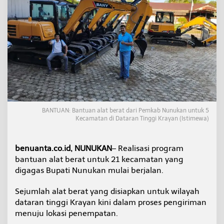
n
u
k
a
n
M
u
l
a
i
T
e
BANTUAN: Bantuan alat berat dari Pemkab Nunukan untuk 5
r
Kecamatan di Dataran Tinggi Krayan (Istimewa)
e
a
l
benuanta.co.id, NUNUKAN
– Realisasi program
i
s
bantuan alat berat untuk 21 kecamatan yang
a
digagas Bupati Nunukan mulai berjalan.
s
i
Sejumlah alat berat yang disiapkan untuk wilayah
,
dataran tinggi Krayan kini dalam proses pengiriman
5
A
menuju lokasi penempatan.
l