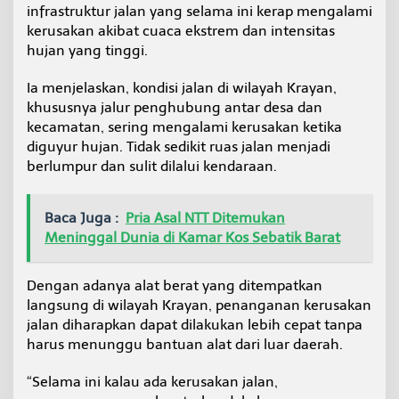
infrastruktur jalan yang selama ini kerap mengalami
n
T
kerusakan akibat cuaca ekstrem dan intensitas
i
hujan yang tinggi.
n
g
Ia menjelaskan, kondisi jalan di wilayah Krayan,
g
khususnya jalur penghubung antar desa dan
i
K
kecamatan, sering mengalami kerusakan ketika
r
diguyur hujan. Tidak sedikit ruas jalan menjadi
a
berlumpur dan sulit dilalui kendaraan.
y
a
n
Baca Juga :
Pria Asal NTT Ditemukan
Meninggal Dunia di Kamar Kos Sebatik Barat
Dengan adanya alat berat yang ditempatkan
langsung di wilayah Krayan, penanganan kerusakan
jalan diharapkan dapat dilakukan lebih cepat tanpa
harus menunggu bantuan alat dari luar daerah.
“Selama ini kalau ada kerusakan jalan,