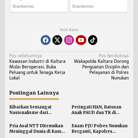
Ikuti Kami
N
Pos sebelumnya
Pos berikutnya
Kawasan Industri di Kaltara
Wakapolda Kaltara Dorong
a
Mulai Beroperasi, Buka
Penguatan Disiplin dan
v
Peluang untuk Tenaga Kerja
Pelayanan di Polres
i
Lokal
Nunukan
g
a
Postingan Lainnya
s
i
Kibarkan Semangat
Peringati HAN, Ratusan
Nasionalisme dari
Anak PAUD dan TK di
p
Perbatasan, Bendera
Nunukan Adu Kreativitas
o
Merah Putih 81 Meter
Lomba Menggambar dan
Pria Asal NTT Ditemukan
Enam PJU Polres Nunukan
s
Dibentangkan di Sebatik
Mewarnai
Meninggal Dunia di Kamar
Berganti, Kapolres
Kos Sebatik Barat
Tekankan Displin