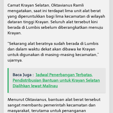
a
Camat Krayan Selatan, Oktavianus Ramli
t
mengatakan, saat ini terdapat lima unit alat berat
B
yang diperuntukkan bagi lima kecamatan di wilayah
e
r
dataran tinggi Krayan. Seluruh alat tersebut kini
a
berada di Lumbis sebelum diberangkatkan menuju
t
Krayan.
S
e
“Sekarang alat beratnya sudah berada di Lumbis
g
e
dan dalam waktu dekat akan dibawa ke Krayan
r
untuk digunakan di masing-masing kecamatan,”
a
ujarnya.
T
i
b
Baca Juga :
Jadwal Penerbangan Terbatas,
a
Pendistribusian Bantuan untuk Krayan Selatan
d
i
Dialihkan lewat Malinau
D
a
t
Menurut Oktavianus, bantuan alat berat tersebut
a
sangat membantu pemerintah kecamatan dan
r
masyarakat, terutama untuk penanganan
a