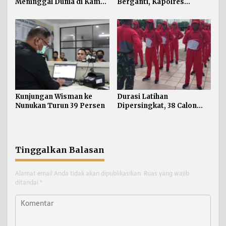
Meninggal Dunia di Kamar
Berganti, Kapolres
Kos Sebatik Barat
Tekankan Displin
Personel
Kunjungan Wisman ke
Durasi Latihan
Nunukan Turun 39 Persen
Dipersingkat, 38 Calon
Paskibraka Nunukan
Digembleng Tampil
Maksimal
Tinggalkan Balasan
Alamat email Anda tidak akan dipublikasikan.
Ruas yang wajib
ditandai
*