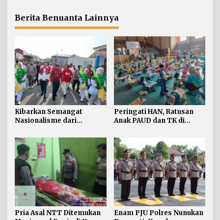
Personel
Berita Benuanta Lainnya
Kibarkan Semangat
Peringati HAN, Ratusan
Nasionalisme dari
Anak PAUD dan TK di
Perbatasan, Bendera
Nunukan Adu Kreativitas
Merah Putih 81 Meter
Lomba Menggambar dan
Dibentangkan di Sebatik
Mewarnai
Pria Asal NTT Ditemukan
Enam PJU Polres Nunukan