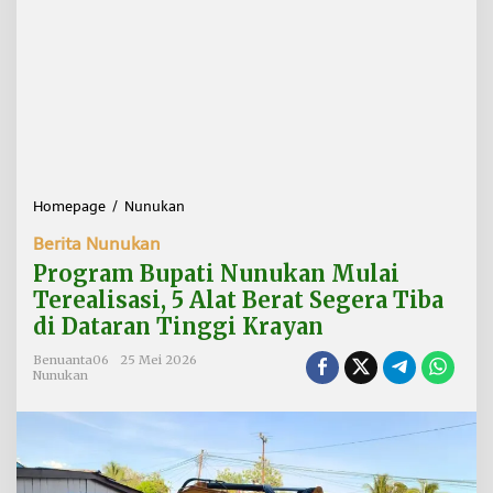
Homepage
/
Nunukan
P
r
Berita Nunukan
o
g
Program Bupati Nunukan Mulai
r
Terealisasi, 5 Alat Berat Segera Tiba
a
di Dataran Tinggi Krayan
m
B
Benuanta06
25 Mei 2026
u
Nunukan
p
a
t
i
N
u