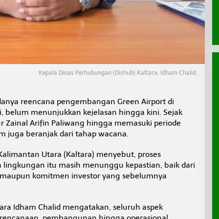
Kepala Dinas Perhubungan (Dishub) Kaltara, Idham Chalid.
anya reencana pengembangan Green Airport di
ni, belum menunjukkan kejelasan hingga kini. Sejak
 Zainal Arifin Paliwang hingga memasuki periode
m juga beranjak dari tahap wacana.
Kalimantan Utara (Kaltara) menyebut, proses
ingkungan itu masih menunggu kepastian, baik dari
at maupun komitmen investor yang sebelumnya
ara Idham Chalid mengatakan, seluruh aspek
perencanaan, pembangunan hingga operasional