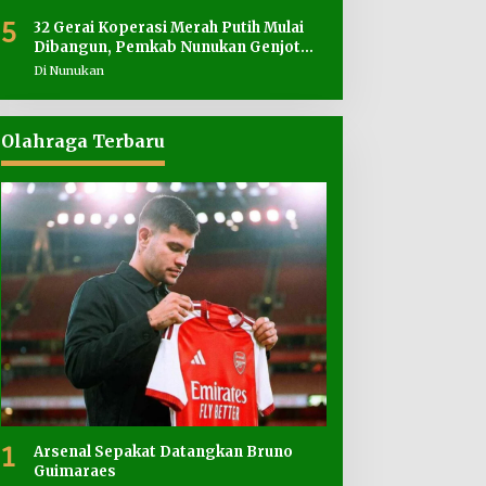
5
32 Gerai Koperasi Merah Putih Mulai
Dibangun, Pemkab Nunukan Genjot
Penyediaan Lahan
Di Nunukan
Olahraga Terbaru
1
Arsenal Sepakat Datangkan Bruno
Guimaraes