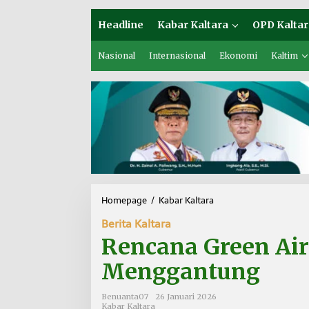
Headline
Kabar Kaltara
OPD Kaltar
Nasional
Internasional
Ekonomi
Kaltim
Homepage
/
Kabar Kaltara
R
e
Berita Kaltara
n
c
Rencana Green Air
a
n
Menggantung
a
G
Benuanta07
26 Januari 2026
r
Kabar Kaltara