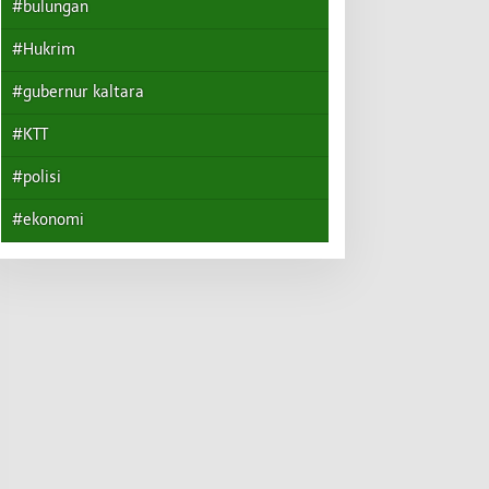
#bulungan
#Hukrim
#gubernur kaltara
#KTT
#polisi
#ekonomi