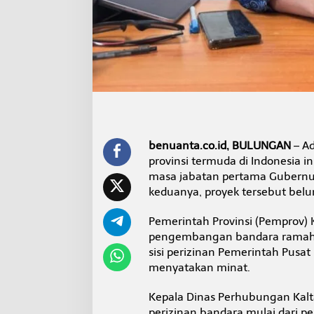
g
g
a
n
t
u
n
g
benuanta.co.id, BULUNGAN
– Ad
provinsi termuda di Indonesia i
masa jabatan pertama Gubernur
keduanya, proyek tersebut belu
Pemerintah Provinsi (Pemprov) 
pengembangan bandara ramah l
sisi perizinan Pemerintah Pus
menyatakan minat.
Kepala Dinas Perhubungan Kalt
perizinan bandara mulai dari 