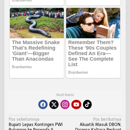
Ikuti Kami
N
Pos sebelumnya
Pos berikutnya
Bupati Lepas Kontingen PWI
Akuatik Masuk DBON,
a
Bulungan ke Porwada II,
Dispora Kaltara Perkuat