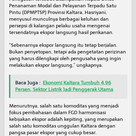
y
Penanaman Modal dan Pelayanan Terpadu Satu
a
Pintu (DPMPTSP) Provinsi Kaltara, Hasriyani,
P
menyusul munculnya berbagai keluhan dan
e
persepsi di kalangan pelaku usaha mengenai
n
g
tersendatnya ekspor langsung hasil perikanan.
e
t
“Sebenarnya ekspor langsung itu tetap berjalan.
a
Bukan penyetopan, tetapi ada pengetatan perizinan
t
yang harus dilengkapi oleh pengusaha yang ingin
a
n
melakukan ekspor langsung,” ungkapnya.
P
e
r
Baca Juga :
Ekonomi Kaltara Tumbuh 4,96
s
Persen, Sektor Listrik Jadi Penggerak Utama
y
a
r
Menurutnya, salah satu komoditas yang menjadi
a
fokus pembahasan dalam FGD harmonisasi
t
a
kebijakan ekspor adalah kepiting, yang merupakan
n
salah satu komoditas unggulan Kaltara dengan
pangsa pasar ekspor yang cukup besar.