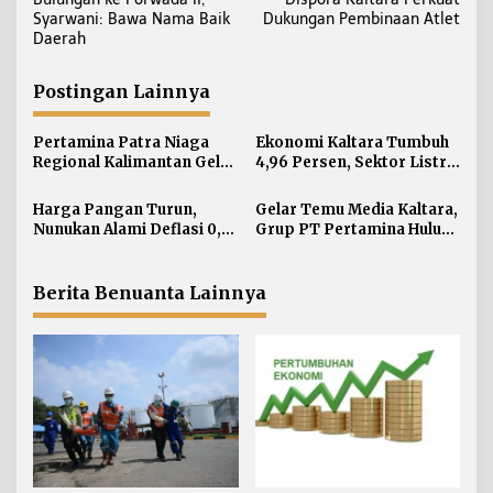
v
Syarwani: Bawa Nama Baik
Dukungan Pembinaan Atlet
i
Daerah
g
a
Postingan Lainnya
s
i
Pertamina Patra Niaga
Ekonomi Kaltara Tumbuh
Regional Kalimantan Gelar
4,96 Persen, Sektor Listrik
p
Simulasi OKD Level 1 di
Jadi Penggerak Utama
o
Fuel Terminal Tarakan
Harga Pangan Turun,
Gelar Temu Media Kaltara,
s
Nunukan Alami Deflasi 0,74
Grup PT Pertamina Hulu
Persen di Juli 2026
Indonesia Perkuat
Komunikasi Publik
Tentang Industri Hulu
Berita Benuanta Lainnya
Migas