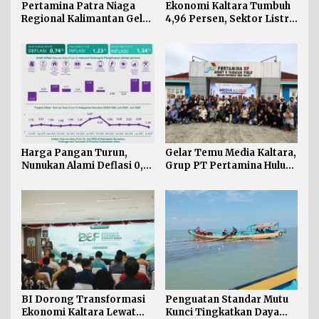
Pertamina Patra Niaga
Ekonomi Kaltara Tumbuh
Regional Kalimantan Gelar
4,96 Persen, Sektor Listrik
Simulasi OKD Level 1 di
Jadi Penggerak Utama
Fuel Terminal Tarakan
Harga Pangan Turun,
Gelar Temu Media Kaltara,
Nunukan Alami Deflasi 0,74
Grup PT Pertamina Hulu
Persen di Juli 2026
Indonesia Perkuat
Komunikasi Publik
Tentang Industri Hulu
Migas
BI Dorong Transformasi
Penguatan Standar Mutu
Ekonomi Kaltara Lewat
Kunci Tingkatkan Daya