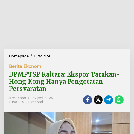
Homepage
/
DPMPTSP
D
P
Berita Ekonomi
M
P
DPMPTSP Kaltara: Ekspor Tarakan-
T
Hong Kong Hanya Pengetatan
S
Persyaratan
P
K
Benuanta03
27 Juni 2026
a
DPMPTSP
,
Ekonomi
l
t
a
r
a
: