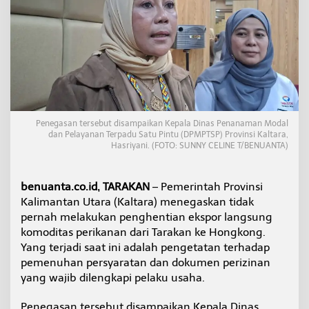
E
k
s
p
o
r
T
a
r
a
Penegasan tersebut disampaikan Kepala Dinas Penanaman Modal
k
dan Pelayanan Terpadu Satu Pintu (DPMPTSP) Provinsi Kaltara,
a
Hasriyani. (FOTO: SUNNY CELINE T/BENUANTA)
n
-
H
benuanta.co.id, TARAKAN
– Pemerintah Provinsi
o
Kalimantan Utara (Kaltara) menegaskan tidak
n
pernah melakukan penghentian ekspor langsung
g
K
komoditas perikanan dari Tarakan ke Hongkong.
o
Yang terjadi saat ini adalah pengetatan terhadap
n
pemenuhan persyaratan dan dokumen perizinan
g
yang wajib dilengkapi pelaku usaha.
H
a
n
Penegasan tersebut disampaikan Kepala Dinas