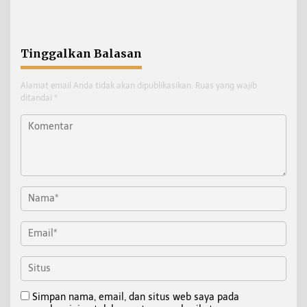
Benuanta Economic
Saing Rumput Laut
Forum 2026
Nunukan
Tinggalkan Balasan
Alamat email Anda tidak akan dipublikasikan.
Ruas yang wajib
ditandai
*
Simpan nama, email, dan situs web saya pada