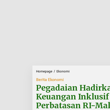
Homepage
/
Ekonomi
P
e
Berita Ekonomi
g
a
Pegadaian Hadirk
d
a
Keuangan Inklusif
i
a
Perbatasan RI-Mal
n