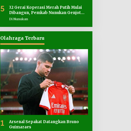
5
32 Gerai Koperasi Merah Putih Mulai
Dibangun, Pemkab Nunukan Genjot
Penyediaan Lahan
Di Nunukan
Olahraga Terbaru
1
Arsenal Sepakat Datangkan Bruno
Guimaraes