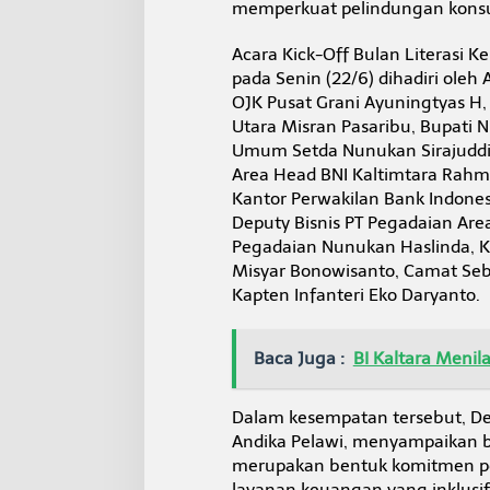
memperkuat pelindungan kons
Acara Kick-Off Bulan Literasi 
pada Senin (22/6) dihadiri oleh
OJK Pusat Grani Ayuningtyas H,
Utara Misran Pasaribu, Bupati Nu
Umum Setda Nunukan Sirajuddin
Area Head BNI Kaltimtara Rah
Kantor Perwakilan Bank Indonesi
Deputy Bisnis PT Pegadaian Are
Pegadaian Nunukan Haslinda, Ke
Misyar Bonowisanto, Camat Seba
Kapten Infanteri Eko Daryanto.
Baca Juga :
BI Kaltara Menil
Dalam kesempatan tersebut, Depu
Andika Pelawi, menyampaikan b
merupakan bentuk komitmen pe
layanan keuangan yang inklusif