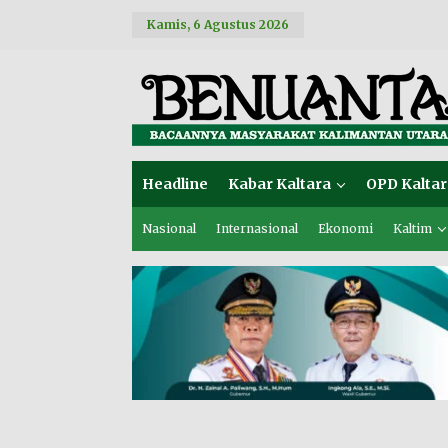
L
Kamis, 6 Agustus 2026
e
w
a
t
i
k
e
k
o
Headline
Kabar Kaltara
OPD Kaltar
n
t
e
Nasional
Internasional
Ekonomi
Kaltim
n