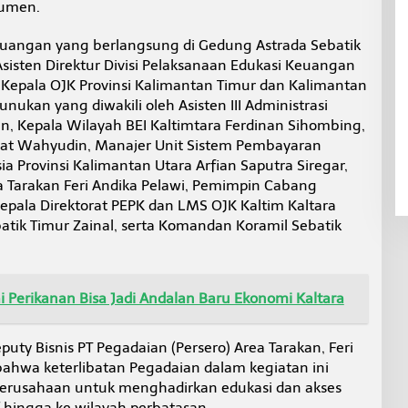
umen.
Keuangan yang berlangsung di Gedung Astrada Sebatik
 Asisten Direktur Divisi Pelaksanaan Edukasi Keuangan
 Kepala OJK Provinsi Kalimantan Timur dan Kalimantan
nukan yang diwakili oleh Asisten III Administrasi
, Kepala Wilayah BEI Kaltimtara Ferdinan Sihombing,
mat Wahyudin, Manajer Unit Sistem Pembayaran
a Provinsi Kalimantan Utara Arfian Saputra Siregar,
a Tarakan Feri Andika Pelawi, Pemimpin Cabang
pala Direktorat PEPK dan LMS OJK Kaltim Kaltara
tik Timur Zainal, serta Komandan Koramil Sebatik
ai Perikanan Bisa Jadi Andalan Baru Ekonomi Kaltara
ty Bisnis PT Pegadaian (Persero) Area Tarakan, Feri
ahwa keterlibatan Pegadaian dalam kegiatan ini
rusahaan untuk menghadirkan edukasi dan akses
 hingga ke wilayah perbatasan.