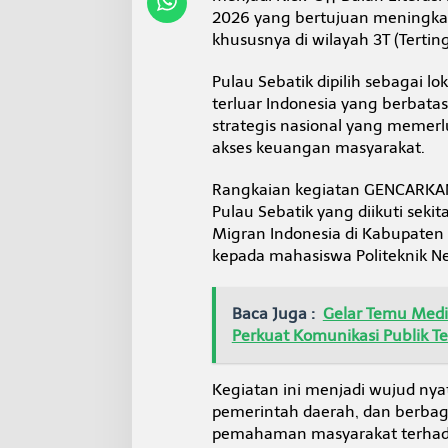
k
2026 yang bertujuan meningkatk
a
khususnya di wilayah 3T (Terting
t
P
Pulau Sebatik dipilih sebagai l
e
r
terluar Indonesia yang berbat
b
strategis nasional yang memerl
a
akses keuangan masyarakat.
t
a
Rangkaian kegiatan GENCARKAN 
s
a
Pulau Sebatik yang diikuti sekita
n
Migran Indonesia di Kabupaten
R
kepada mahasiswa Politeknik N
I
-
M
Baca Juga :
Gelar Temu Media
a
l
Perkuat Komunikasi Publik T
a
y
s
Kegiatan ini menjadi wujud nyat
i
pemerintah daerah, dan berba
a
pemahaman masyarakat terhada