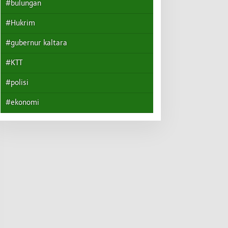
#bulungan
#Hukrim
#gubernur kaltara
#KTT
#polisi
#ekonomi