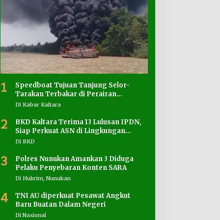
1
Speedboat Tujuan Tanjung Selor-
Tarakan Terbakar di Perairan
Salimbatu
Di Kabar Kaltara
2
BKD Kaltara Terima 13 Lulusan IPDN,
Siap Perkuat ASN di Lingkungan
Pemprov
Di BKD
3
Polres Nunukan Amankan 3 Diduga
Pelaku Penyebaran Konten SARA
Di Hukrim, Nunukan
4
TNI AU diperkuat Pesawat Angkut
Baru Buatan Dalam Negeri
Di Nasional