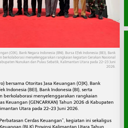
gan (OJK), Bank Negara Indonesia (BNI), Bursa Efek Indonesia (BEI), Bank
an berkolaborasi menyelenggarakan rangkaian kegiatan Gerakan Nasional
bupaten Nunukan dan Pulau Sebatik, Kalimantan Utara pada 22–23 Juni
2026.
o) bersama Otoritas Jasa Keuangan (OJK), Bank
ek Indonesia (BEI), Bank Indonesia (BI), serta
 berkolaborasi menyelenggarakan rangkaian
rdas Keuangan (GENCARKAN) Tahun 2026 di Kabupaten
limantan Utara pada 22–23 Juni 2026.
rbatasan Cerdas Keuangan”, kegiatan ini sekaligus
i Keuangan (BLK) Provinsi Kalimantan Utara Tahun