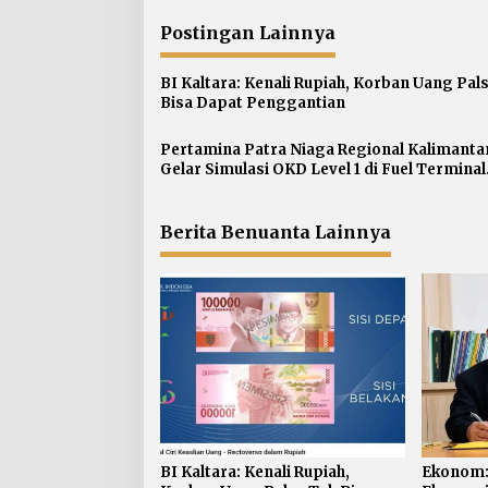
i
Postingan Lainnya
g
a
BI Kaltara: Kenali Rupiah, Korban Uang Pal
s
Bisa Dapat Penggantian
i
p
Pertamina Patra Niaga Regional Kalimanta
Gelar Simulasi OKD Level 1 di Fuel Terminal
o
Tarakan
s
Berita Benuanta Lainnya
BI Kaltara: Kenali Rupiah,
Ekonom: