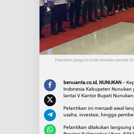
y
a
t
a
k
a
n
S
i
a
p
Pelantikan pengurus Kadin Nunukan periode 20
P
e
r
k
benuanta.co.id, NUNUKAN
– Kep
u
a
Indonesia Kabupaten Nunukan p
t
lantai V Kantor Bupati Nunukan
I
n
Pelantikan ini menjadi awal l
v
usaha, investasi, hingga pemb
e
s
t
Pelantikan dilakukan langsung 
a
Provinsi Kalimantan Utara, Kili