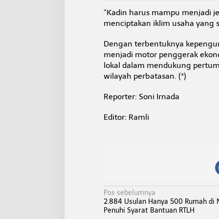
“Kadin harus mampu menjadi j
menciptakan iklim usaha yang se
Dengan terbentuknya kepengur
menjadi motor penggerak ekon
lokal dalam mendukung pertumb
wilayah perbatasan. (*)
Reporter: Soni Irnada
Editor: Ramli
N
Pos sebelumnya
2.884 Usulan Hanya 500 Rumah di
a
Penuhi Syarat Bantuan RTLH
v