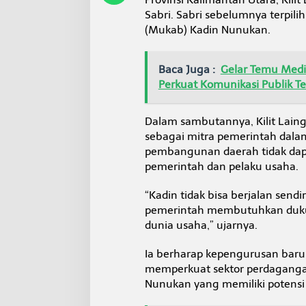
s
Sabri. Sabri sebelumnya terpi
i
(Mukab) Kadin Nunukan.
d
a
n
U
Baca Juga :
Gelar Temu Media
M
Perkuat Komunikasi Publik T
K
M
P
Dalam sambutannya, Kilit Laing
e
sebagai mitra pemerintah dal
r
pembangunan daerah tidak dapat
b
pemerintah dan pelaku usaha.
a
t
a
“Kadin tidak bisa berjalan send
s
pemerintah membutuhkan duk
a
dunia usaha,” ujarnya.
n
Ia berharap kepengurusan ba
memperkuat sektor perdaganga
Nunukan yang memiliki potensi