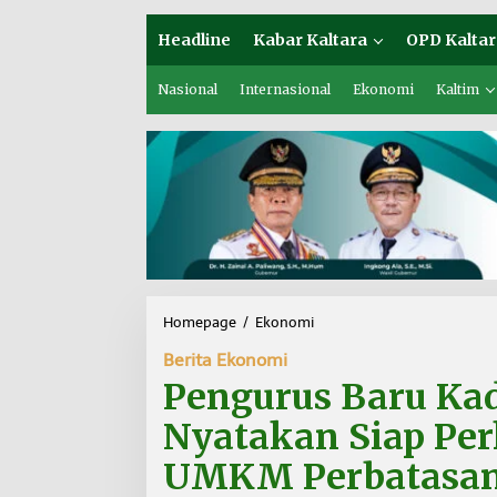
Headline
Kabar Kaltara
OPD Kaltar
Nasional
Internasional
Ekonomi
Kaltim
Homepage
/
Ekonomi
P
e
Berita Ekonomi
n
g
Pengurus Baru Kad
u
r
Nyatakan Siap Per
u
s
UMKM Perbatasa
B