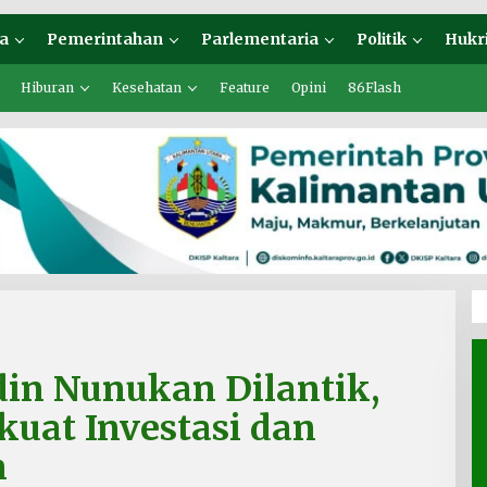
a
Pemerintahan
Parlementaria
Politik
Hukr
Hiburan
Kesehatan
Feature
Opini
86Flash
in Nunukan Dilantik,
kuat Investasi dan
n