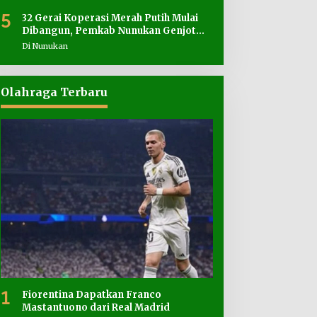
5
32 Gerai Koperasi Merah Putih Mulai
Dibangun, Pemkab Nunukan Genjot
Penyediaan Lahan
Di Nunukan
Olahraga Terbaru
1
Fiorentina Dapatkan Franco
Mastantuono dari Real Madrid