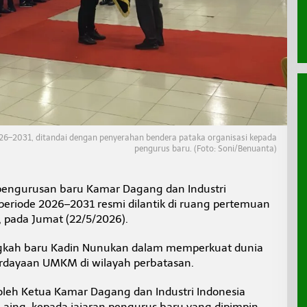
26–2031, ditandai dengan penyerahan bendera pataka organisasi kepada
pengurus baru. (Foto: Soni/Benuanta)
engurusan baru Kamar Dagang dan Industri
eriode 2026–2031 resmi dilantik di ruang pertemuan
, pada Jumat (22/5/2026).
angkah baru Kadin Nunukan dalam memperkuat dunia
erdayaan UMKM di wilayah perbatasan.
oleh Ketua Kamar Dagang dan Industri Indonesia
t Laing, kepada jajaran pengurus baru yang dipimpin