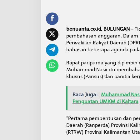
a
L
H
P
B
benuanta.co.id, BULUNGAN
– Ti
P
pembahasan anggaran. Dalam ra
K
R
Perwakilan Rakyat Daerah (DPRD
I
bahasan beberapa agenda pada 
Rapat paripurna yang dipimpin
Muhammad Nasir itu membahas
khusus (Pansus) dan panitia ker
Baca Juga :
Muhammad Nasir
Penguatan UMKM di Kaltara
“Pertama pembentukan dan p
Daerah (Ranperda) Provinsi Ka
(RTRW) Provinsi Kalimantan Ut