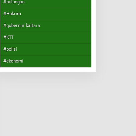
#bulungan
#Hukrim
#gubernur kaltara
#KTT
#polisi
#ekonomi