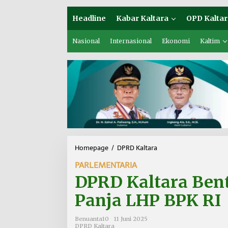
Headline
Kabar Kaltara
OPD Kaltar
Nasional
Internasional
Ekonomi
Kaltim
Homepage
/
DPRD Kaltara
D
P
PARLEMENTARIA
R
D
DPRD Kaltara Ben
K
a
Panja LHP BPK RI
l
t
Benuanta10
11 Juni 2025
a
DPRD Kaltara