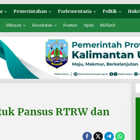
a
Pemerintahan
Parlementaria
Politik
Hukr
Hiburan
Kesehatan
Feature
Opini
86Flash
tuk Pansus RTRW dan