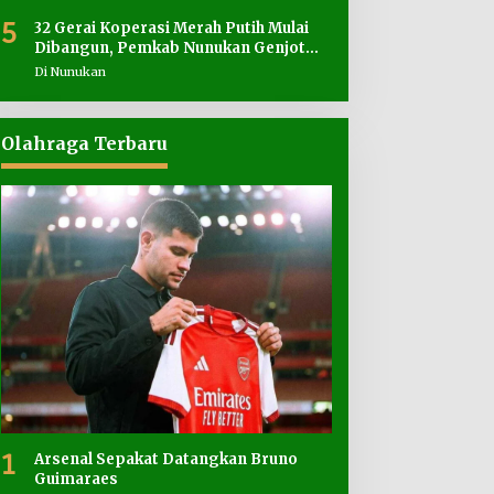
5
32 Gerai Koperasi Merah Putih Mulai
Dibangun, Pemkab Nunukan Genjot
Penyediaan Lahan
Di Nunukan
Olahraga Terbaru
1
Arsenal Sepakat Datangkan Bruno
Guimaraes