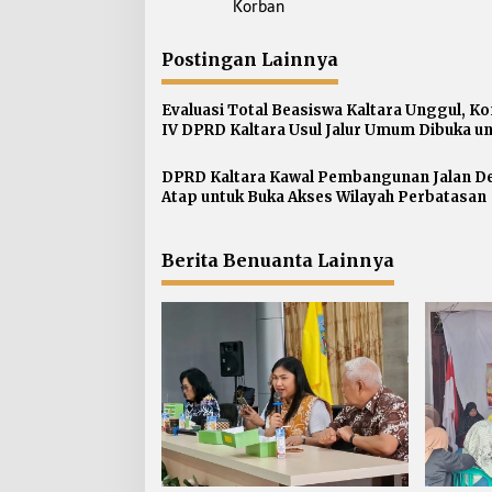
v
Korban
i
g
Postingan Lainnya
a
s
Evaluasi Total Beasiswa Kaltara Unggul, Ko
IV DPRD Kaltara Usul Jalur Umum Dibuka u
i
Semua Kampus
p
DPRD Kaltara Kawal Pembangunan Jalan D
o
Atap untuk Buka Akses Wilayah Perbatasan
s
Berita Benuanta Lainnya