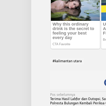
#kalimantan utara
N
Pos sebelumnya
Terima Hasil Labfor dan Outopsi, S
a
Polresta Bulungan Kembali Periksa