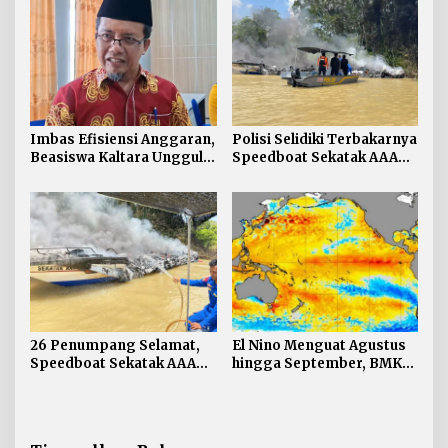
Keselamatan
Imbas Efisiensi Anggaran,
Polisi Selidiki Terbakarnya
Beasiswa Kaltara Unggul
Speedboat Sekatak AAA
2026 Alami Perubahan
Kaltara, Sumber Api
Skema
Diduga dari Genset
26 Penumpang Selamat,
El Nino Menguat Agustus
Speedboat Sekatak AAA
hingga September, BMKG:
Kaltara Ludes Terbakar
Kaltara Tidak Terdampak
Langsung