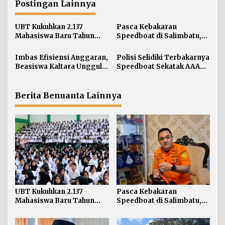
a
Postingan Lainnya
s
i
UBT Kukuhkan 2.137
Pasca Kebakaran
Mahasiswa Baru Tahun
Speedboat di Salimbatu,
p
Akademik 2026/2027
Basarnas Soroti
o
Pentingnya Standar
Imbas Efisiensi Anggaran,
Polisi Selidiki Terbakarnya
s
Keselamatan
Beasiswa Kaltara Unggul
Speedboat Sekatak AAA
2026 Alami Perubahan
Kaltara, Sumber Api
Skema
Diduga dari Genset
Berita Benuanta Lainnya
UBT Kukuhkan 2.137
Pasca Kebakaran
Mahasiswa Baru Tahun
Speedboat di Salimbatu,
Akademik 2026/2027
Basarnas Soroti
Pentingnya Standar