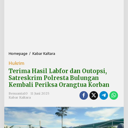
Homepage
/
Kabar Kaltara
T
e
Hukrim
r
i
Terima Hasil Labfor dan Outopsi,
m
Satreskrim Polresta Bulungan
a
Kembali Periksa Orangtua Korban
H
a
Benuanta10
11 Juni 2025
s
Kabar Kaltara
i
l
L
a
b
f