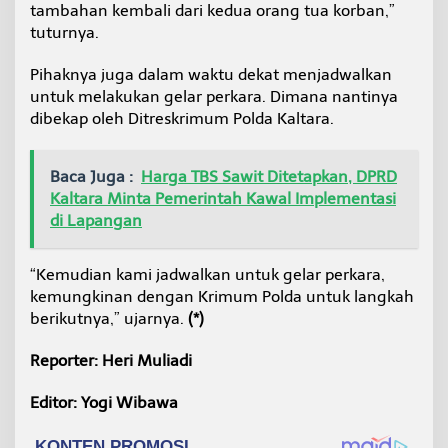
tambahan kembali dari kedua orang tua korban,”
k
tuturnya.
s
a
O
Pihaknya juga dalam waktu dekat menjadwalkan
r
untuk melakukan gelar perkara. Dimana nantinya
a
dibekap oleh Ditreskrimum Polda Kaltara.
n
g
t
Baca Juga :
Harga TBS Sawit Ditetapkan, DPRD
u
a
Kaltara Minta Pemerintah Kawal Implementasi
K
di Lapangan
o
r
b
“Kemudian kami jadwalkan untuk gelar perkara,
a
kemungkinan dengan Krimum Polda untuk langkah
n
berikutnya,” ujarnya.
(*)
Reporter: Heri Muliadi
Editor: Yogi Wibawa