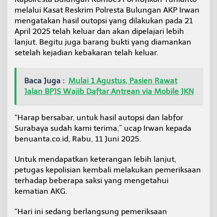
l
melalui Kasat Reskrim Polresta Bulungan AKP Irwan
r
mengatakan hasil outopsi yang dilakukan pada 21
e
April 2025 telah keluar dan akan dipelajari lebih
s
t
lanjut. Begitu juga barang bukti yang diamankan
a
setelah kejadian kebakaran telah keluar.
B
u
l
Baca Juga :
Mulai 1 Agustus, Pasien Rawat
u
Jalan BPJS Wajib Daftar Antrean via Mobile JKN
n
g
a
“Harap bersabar, untuk hasil autopsi dan labfor
n
Surabaya sudah kami terima,” ucap Irwan kepada
K
e
benuanta.co.id, Rabu, 11 Juni 2025.
m
b
Untuk mendapatkan keterangan lebih lanjut,
a
petugas kepolisian kembali melakukan pemeriksaan
l
terhadap beberapa saksi yang mengetahui
i
P
kematian AKG.
e
r
“Hari ini sedang berlangsung pemeriksaan
i