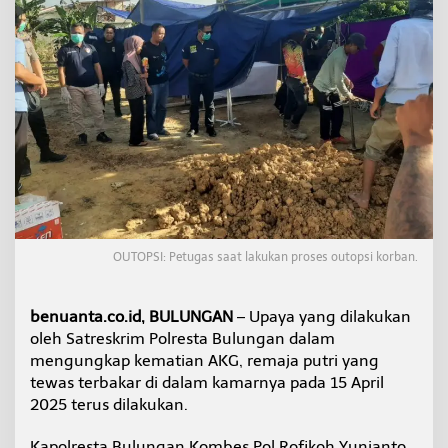
o
r
d
a
n
O
u
t
o
p
s
i
,
S
OUTOPSI: Petugas saat lakukan proses outopsi korban.
a
t
r
benuanta.co.id, BULUNGAN
– Upaya yang dilakukan
e
s
oleh Satreskrim Polresta Bulungan dalam
k
mengungkap kematian AKG, remaja putri yang
r
tewas terbakar di dalam kamarnya pada 15 April
i
2025 terus dilakukan.
m
P
o
Kapolresta Bulungan Kombes Pol Rofikoh Yunianto