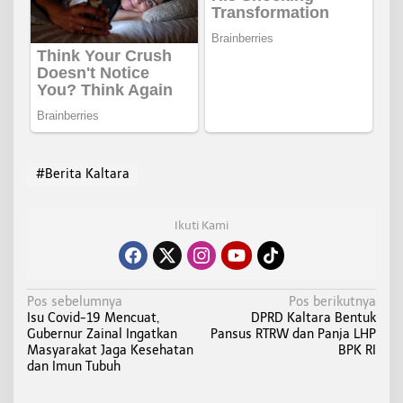
#Berita Kaltara
Ikuti Kami
N
Pos sebelumnya
Pos berikutnya
Isu Covid-19 Mencuat,
DPRD Kaltara Bentuk
a
Gubernur Zainal Ingatkan
Pansus RTRW dan Panja LHP
v
Masyarakat Jaga Kesehatan
BPK RI
i
dan Imun Tubuh
g