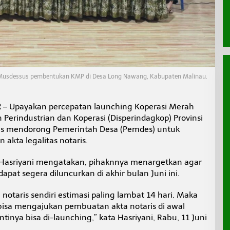
Musdessus pembentukan KMP di Desa Long Nawang, Kabupaten Malinau.
R
– Upayakan percepatan launching Koperasi Merah
Perindustrian dan Koperasi (Disperindagkop) Provinsi
erus mendorong Pemerintah Desa (Pemdes) untuk
kta legalitas notaris.
, Hasriyani mengatakan, pihaknnya menargetkan agar
apat segera diluncurkan di akhir bulan Juni ini.
otaris sendiri estimasi paling lambat 14 hari. Maka
bisa mengajukan pembuatan akta notaris di awal
antinya bisa di-launching,” kata Hasriyani, Rabu, 11 Juni