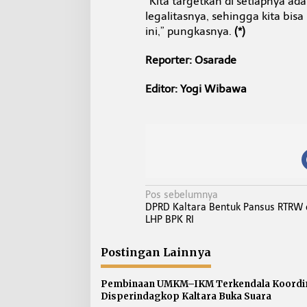
“Kita targetkan di setiapnya 
legalitasnya, sehingga kita bi
ini,” pungkasnya.
(*)
Reporter: Osarade
Editor: Yogi Wibawa
N
Pos sebelumnya
DPRD Kaltara Bentuk Pansus RTRW 
a
LHP BPK RI
v
i
Postingan Lainnya
g
a
Pembinaan UMKM–IKM Terkendala Koordin
s
Disperindagkop Kaltara Buka Suara