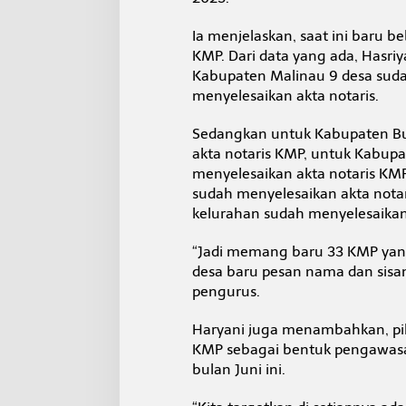
t
i
Ia menjelaskan, saat ini baru b
h
KMP. Dari data yang ada, Hasri
Kabupaten Malinau 9 desa sud
menyelesaikan akta notaris.
Sedangkan untuk Kabupaten Bul
akta notaris KMP, untuk Kabupat
menyelesaikan akta notaris KMP
sudah menyelesaikan akta notar
kelurahan sudah menyelesaikan 
“Jadi memang baru 33 KMP yang
desa baru pesan nama dan sis
pengurus.
Haryani juga menambahkan, pih
KMP sebagai bentuk pengawasan 
bulan Juni ini.