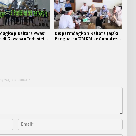
dagkop Kaltara Awasi
Disperindagkop Kaltara Jajaki
n di Kawasan Industri
Penguatan UMKM ke Sumatera
Barat
ng wajib ditandai
*