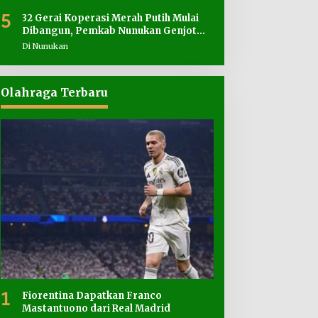
5
32 Gerai Koperasi Merah Putih Mulai
Dibangun, Pemkab Nunukan Genjot
Penyediaan Lahan
Di Nunukan
Olahraga Terbaru
1
Fiorentina Dapatkan Franco
Mastantuono dari Real Madrid