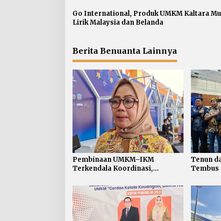
i
p
Go International, Produk UMKM Kaltara Mul
Lirik Malaysia dan Belanda
o
s
Berita Benuanta Lainnya
Pembinaan UMKM–IKM
Tenun da
Terkendala Koordinasi,
Tembus L
Disperindagkop Kaltara Buka
Daerah J
Suara