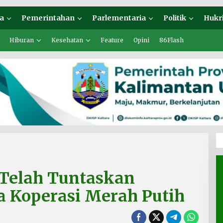
a
Pemerintahan
Parlementaria
Politik
Hukr
Hiburan
Kesehatan
Feature
Opini
86Flash
a Telah Tuntaskan
 Koperasi Merah Putih