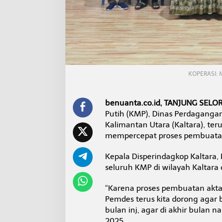
n
t
u
k
a
n
A
k
KOPERASI: 
t
a
K
o
benuanta.co.id, TANJUNG SELO
p
Putih (KMP), Dinas Perdagangan 
e
Kalimantan Utara (Kaltara), t
r
mempercepat proses pembuatan a
a
s
i
Kepala Disperindagkop Kaltara
M
seluruh KMP di wilayah Kaltara d
e
r
“Karena proses pembuatan akta n
a
Pemdes terus kita dorong agar 
h
P
bulan inj, agar di akhir bulan n
u
2025.