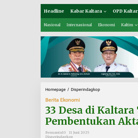
Headline
Kabar Kaltara
OPD Kaltar
Nasional
Internasional
Ekonomi
Kaltim
Homepage
/
Disperindagkop
3
3
Berita Ekonomi
D
e
33 Desa di Kaltar
s
a
Pembentukan Akta
d
i
Benuanta10
11 Juni 2025
K
Disperindagkop