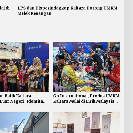
ai di
LPS dan Disperindagkop Kaltara Dorong UMKM
Melek Keuangan
n Batik Kaltara
Go International, Produk UMKM
uar Negeri, Identitas
Kaltara Mulai di Lirik Malaysia
adi Daya Tarik
dan Belanda