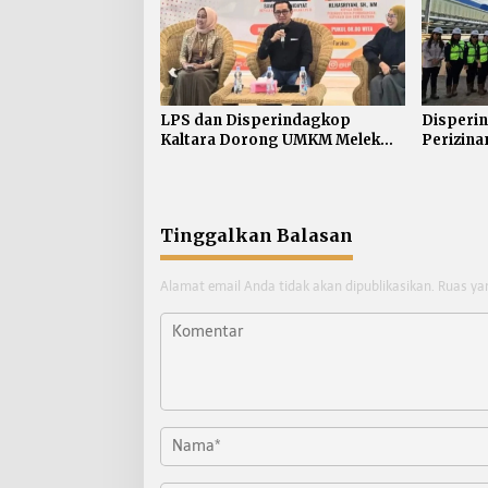
LPS dan Disperindagkop
Disperin
Kaltara Dorong UMKM Melek
Perizina
Keuangan
KIPI
Tinggalkan Balasan
Alamat email Anda tidak akan dipublikasikan.
Ruas ya