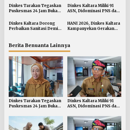
s
i
Dinkes Tarakan Tegaskan
Dinkes Kaltara Miliki 91
Puskesmas 24 Jam Bukan
ASN, Didominasi PNS dan
p
Solusi Persoalan Rujukan
Jabatan Non-Manajerial
o
Pasien BPJS
Dinkes Kaltara Dorong
HANI 2026, Dinkes Kaltara
s
Perbaikan Sanitasi Demi
Kampanyekan Gerakan
Wujudkan Masyarakat
‘Ananda Bersinar’
Sehat
Berita Benuanta Lainnya
Dinkes Tarakan Tegaskan
Dinkes Kaltara Miliki 91
Puskesmas 24 Jam Bukan
ASN, Didominasi PNS dan
Solusi Persoalan Rujukan
Jabatan Non-Manajerial
Pasien BPJS