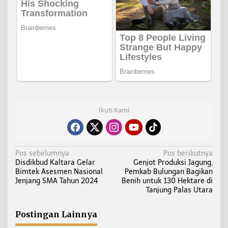
Ikuti Kami
N
Pos sebelumnya
Pos berikutnya
Disdikbud Kaltara Gelar
Genjot Produksi Jagung,
a
Bimtek Asesmen Nasional
Pemkab Bulungan Bagikan
v
Jenjang SMA Tahun 2024
Benih untuk 130 Hektare di
i
Tanjung Palas Utara
g
a
Postingan Lainnya