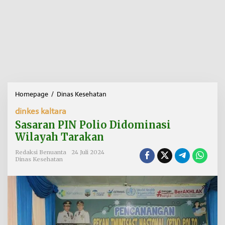
Homepage
/
Dinas Kesehatan
S
a
dinkes kaltara
s
a
Sasaran PIN Polio Didominasi
r
Wilayah Tarakan
a
n
Redaksi Benuanta
24 Juli 2024
P
Dinas Kesehatan
I
N
P
o
l
i
o