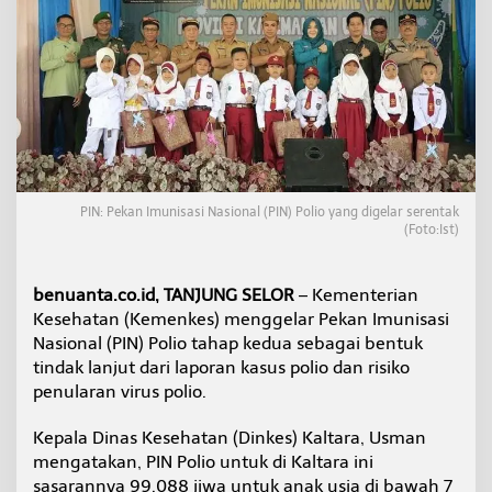
D
i
d
o
m
i
n
a
s
i
W
PIN: Pekan Imunisasi Nasional (PIN) Polio yang digelar serentak
i
(Foto:Ist)
l
a
y
benuanta.co.id, TANJUNG SELOR
– Kementerian
a
Kesehatan (Kemenkes) menggelar Pekan Imunisasi
h
Nasional (PIN) Polio tahap kedua sebagai bentuk
T
tindak lanjut dari laporan kasus polio dan risiko
a
r
penularan virus polio.
a
k
Kepala Dinas Kesehatan (Dinkes) Kaltara, Usman
a
mengatakan, PIN Polio untuk di Kaltara ini
n
sasarannya 99.088 jiwa untuk anak usia di bawah 7