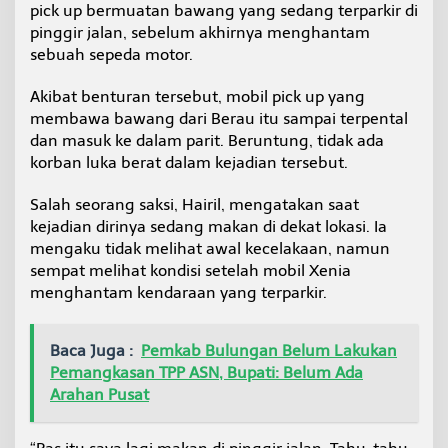
pick up bermuatan bawang yang sedang terparkir di
d
a
pinggir jalan, sebelum akhirnya menghantam
n
sebuah sepeda motor.
M
o
Akibat benturan tersebut, mobil pick up yang
t
membawa bawang dari Berau itu sampai terpental
o
r
dan masuk ke dalam parit. Beruntung, tidak ada
P
korban luka berat dalam kejadian tersebut.
a
r
Salah seorang saksi, Hairil, mengatakan saat
k
kejadian dirinya sedang makan di dekat lokasi. Ia
i
r
mengaku tidak melihat awal kecelakaan, namun
d
sempat melihat kondisi setelah mobil Xenia
i
menghantam kendaraan yang terparkir.
J
a
l
Baca Juga :
Pemkab Bulungan Belum Lakukan
a
Pemangkasan TPP ASN, Bupati: Belum Ada
n
S
Arahan Pusat
e
n
g