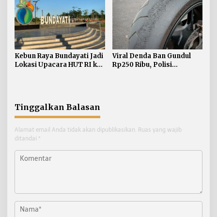
Kebun Raya Bundayati Jadi
Viral Denda Ban Gundul
Lokasi Upacara HUT RI ke-
Rp250 Ribu, Polisi
81
Bulungan Tegaskan Belum
Ada Razia Khusus
Tinggalkan Balasan
Alamat email Anda tidak akan dipublikasikan.
Ruas yang wajib
ditandai
*