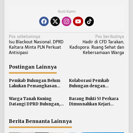
Ikuti Kami
N
Pos sebelumnya
Pos berikutnya
Isu Blackout Nasional, DPRD
Hadir di CFD Tarakan,
a
Kaltara Minta PLN Perkuat
Kadispora: Ruang Sehat dan
v
Antisipasi
Kebersamaan Warga
i
g
Postingan Lainnya
a
s
Pemkab Bulungan Belum
Kolaborasi Pemkab
i
Lakukan Pemangkasan
Bulungan dengan
TPP ASN, Bupati: Belum
Unikaltar, Satu
p
Ada Arahan Pusat
Desa/Kelurahan Satu
Warga Tanah Kuning
Barang Bukti 53 Perkara
o
Sarjana
Datangi DPRD Bulungan,
Dimusnahkan Kejari
s
Minta Hak Plasma 20
Bulungan, Masih
Persen segera
Didominasi Kasus Sabu
Diselesaikan
Berita Benuanta Lainnya