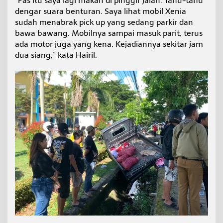
“Pas itu saya lagi makan di pinggir jalan. Tahu-tahu
k
dengar suara benturan. Saya lihat mobil Xenia
a
sudah menabrak pick up yang sedang parkir dan
w
bawa bawang. Mobilnya sampai masuk parit, terus
i
t
ada motor juga yang kena. Kejadiannya sekitar jam
dua siang,” kata Hairil.