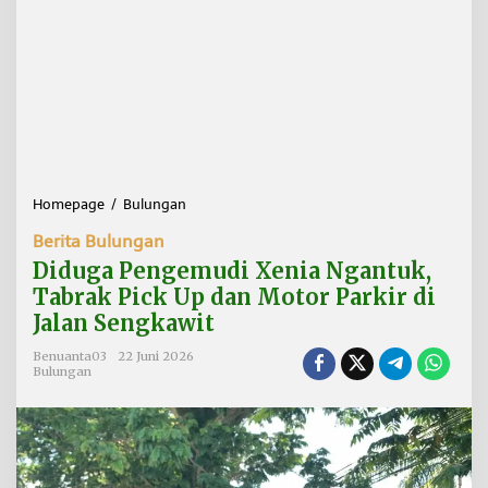
Homepage
/
Bulungan
D
i
Berita Bulungan
d
u
Diduga Pengemudi Xenia Ngantuk,
g
Tabrak Pick Up dan Motor Parkir di
a
Jalan Sengkawit
P
e
Benuanta03
22 Juni 2026
n
Bulungan
g
e
m
u
d
i