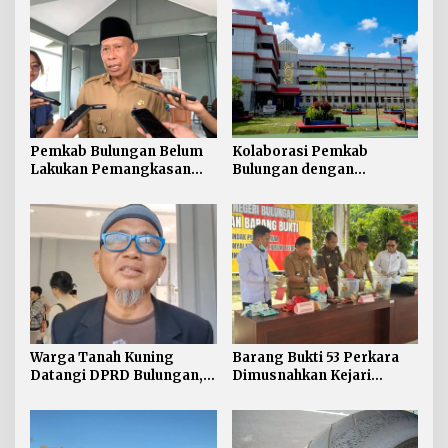
Pemkab Bulungan Belum
Kolaborasi Pemkab
Lakukan Pemangkasan
Bulungan dengan
TPP ASN, Bupati: Belum
Unikaltar, Satu
Ada Arahan Pusat
Desa/Kelurahan Satu
Sarjana
Warga Tanah Kuning
Barang Bukti 53 Perkara
Datangi DPRD Bulungan,
Dimusnahkan Kejari
Minta Hak Plasma 20
Bulungan, Masih
Persen segera
Didominasi Kasus Sabu
Diselesaikan