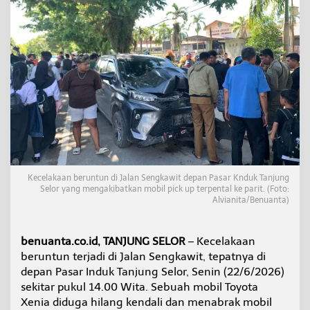
X
e
n
i
a
N
g
a
n
t
u
k
,
T
Kecelakaan beruntun di Jalan Sengkawit depan Pasar Knduk Tanjung
a
Selor yang mengakibatkan mobil pick up terpental ke parit. (Foto:
b
Alvianita/Benuanta)
r
a
k
benuanta.co.id, TANJUNG SELOR
– Kecelakaan
P
beruntun terjadi di Jalan Sengkawit, tepatnya di
i
c
depan Pasar Induk Tanjung Selor, Senin (22/6/2026)
k
sekitar pukul 14.00 Wita. Sebuah mobil Toyota
U
Xenia diduga hilang kendali dan menabrak mobil
p