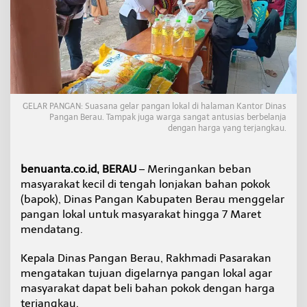
,
D
i
n
a
s
P
a
n
GELAR PANGAN: Suasana gelar pangan lokal di halaman Kantor Dinas
g
Pangan Berau. Tampak juga warga sangat antusias berbelanja
dengan harga yang terjangkau.
a
n
B
e
benuanta.co.id, BERAU
– Meringankan beban
r
masyarakat kecil di tengah lonjakan bahan pokok
a
(bapok), Dinas Pangan Kabupaten Berau menggelar
u
pangan lokal untuk masyarakat hingga 7 Maret
G
mendatang.
e
l
a
Kepala Dinas Pangan Berau, Rakhmadi Pasarakan
r
mengatakan tujuan digelarnya pangan lokal agar
P
masyarakat dapat beli bahan pokok dengan harga
a
terjangkau.
n