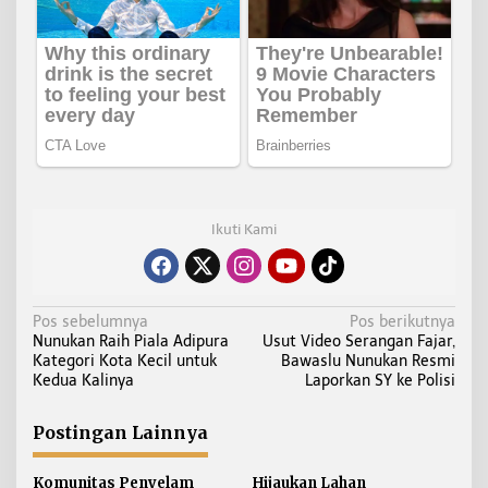
Ikuti Kami
N
Pos sebelumnya
Pos berikutnya
Nunukan Raih Piala Adipura
Usut Video Serangan Fajar,
a
Kategori Kota Kecil untuk
Bawaslu Nunukan Resmi
v
Kedua Kalinya
Laporkan SY ke Polisi
i
g
Postingan Lainnya
a
s
Komunitas Penyelam
Hijaukan Lahan