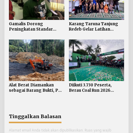
Gamalis Dorong
Karang Taruna Tanjung
Peningkatan Standar
Redeb Gelar Latihan
Layanan Speedboat di
Budidaya Tanam Kakao
Berau
Bersama Berau Coal
Alat Berat Diamankan
Diikuti 3.730 Peserta,
sebagai Barang Bukti, PT
Berau Coal Run 2026
Berau Coal Imbau Hormati
Sukses Digelar
Proses Hukum
Tinggalkan Balasan
Alamat email Anda tidak akan dipublikasikan.
Ruas yang wajib