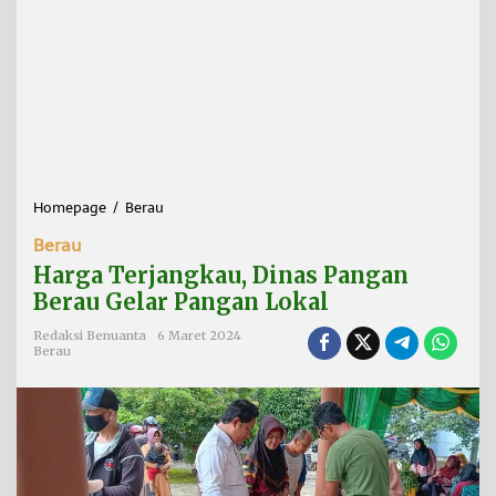
Homepage
/
Berau
H
a
Berau
r
g
Harga Terjangkau, Dinas Pangan
a
Berau Gelar Pangan Lokal
T
e
Redaksi Benuanta
6 Maret 2024
r
Berau
j
a
n
g
k
a
u