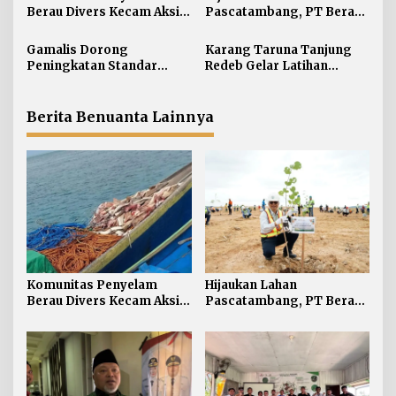
i
Berau Divers Kecam Aksi
Pascatambang, PT Berau
Nelayan Asing Tangkap
Coal Revegetasi 24,6
p
Hiu Dijadikan Umpan
Hektare dengan Tanam 3
Gamalis Dorong
Karang Taruna Tanjung
o
Pancing
Ribu Pohon
Peningkatan Standar
Redeb Gelar Latihan
s
Layanan Speedboat di
Budidaya Tanam Kakao
Berau
Bersama Berau Coal
Berita Benuanta Lainnya
Komunitas Penyelam
Hijaukan Lahan
Berau Divers Kecam Aksi
Pascatambang, PT Berau
Nelayan Asing Tangkap
Coal Revegetasi 24,6
Hiu Dijadikan Umpan
Hektare dengan Tanam 3
Pancing
Ribu Pohon