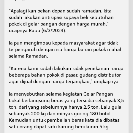
g
a
“Apalagi kan pekan depan sudah ramadan, kita
n
sudah lakukan antisipasi supaya beli kebutuhan
L
pokok di gelar pangan dengan harga murah,”
o
ucapnya Rabu (6/3/2024).
k
a
l
Ia pun mengimbau kepada masyarakat agar tidak
terpengaruh dengan isu harga bahan pokok mahal
selama Ramadan.
“Karena kami sudah lakukan sidak penekanan harga
beberapa bahan pokok di pasar, gudang distributor
agar dijual dengan harga terjangkau,” ungkapnya.
Ia menyebutkan selama kegiatan Gelar Pangan
Lokal berlangsung beras yang tersedia sebanyak 3,5
ton, dari yang sebelumnya hanya 2,5 ton. Lalu gula
sebanyak 200 kg dan minyak goring 180 botol.
Kemudian untuk pembelian beras kata dia dibatasi
satu orang dapat satu karung berukuran 5 kg.