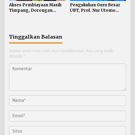
Akses Pembiayaan Masih
Pengukuhan Guru Besar
Timpang, Dorongan
UBT, Prof. Nur Utomo
Inklusi Keuangan Berbasis
Soroti Inklusi Keuangan
Gender dan Kearifan Lokal
Berkeadilan
Menguat di Kaltara
Tinggalkan Balasan
Alamat email Anda tidak akan dipublikasikan.
Ruas yang wajib
ditandai
*