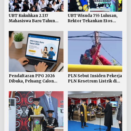
UBT Kukuhkan 2.137
UBT Wisuda 755 Lulusan,
Mahasiswa Baru Tahun
Rektor Tekankan Etos
Akademik 2026/2027
Kerja dan Integritas
Pendaftaran PPG 2026
PLN Sebut Insiden Pekerja
Dibuka, Peluang Calon
PLN Kesetrum Listrik di
Guru Mengantongi
Tana Tidung Proses
Sertifikat Pendidik
Investigasi