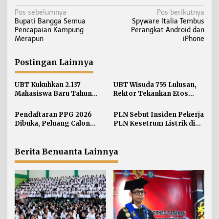
N
Pos sebelumnya
Pos berikutnya
Bupati Bangga Semua
Spyware Italia Tembus
a
Pencapaian Kampung
Perangkat Android dan
v
Merapun
iPhone
i
g
Postingan Lainnya
a
s
UBT Kukuhkan 2.137
UBT Wisuda 755 Lulusan,
i
Mahasiswa Baru Tahun
Rektor Tekankan Etos
Akademik 2026/2027
Kerja dan Integritas
p
Pendaftaran PPG 2026
PLN Sebut Insiden Pekerja
o
Dibuka, Peluang Calon
PLN Kesetrum Listrik di
s
Guru Mengantongi
Tana Tidung Proses
Sertifikat Pendidik
Investigasi
Berita Benuanta Lainnya