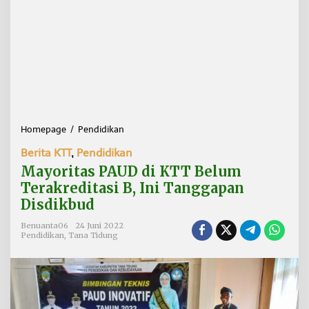
Homepage
/
Pendidikan
M
a
Berita KTT
,
Pendidikan
y
o
Mayoritas PAUD di KTT Belum
r
Terakreditasi B, Ini Tanggapan
i
Disdikbud
t
a
Benuanta06
24 Juni 2022
s
Pendidikan
,
Tana Tidung
P
A
U
D
d
i