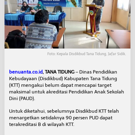
K
T
T
B
e
l
u
m
T
e
Foto: Kepala Disdikbud Tana Tidung, Jafar Sidik.
r
a
k
benuanta.co.id
, TANA TIDUNG
– Dinas Pendidikan
r
Kebudayaan (Disdikbud) Kabupaten Tana Tidung
e
d
(KTT) mengakui belum dapat mencapai target
i
maksimal untuk akreditasi Pendidikan Anak Sekolah
t
Dini (PAUD).
a
s
Untuk diketahui, sebelumnya Disdikbud KTT telah
i
B
menargetkan setidaknya 90 persen PUD dapat
,
terakreditasi B di wilayah KTT.
I
n