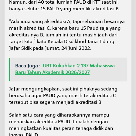
Namun, dari 40 total jumlah PAUD di KTT saat ini,
i
hanya sekitar 15 PAUD yang memiliki akreditasi B.
T
a
n
“Ada juga yang akreditasi A, tapi sebagian besarnya
g
masih akreditasi C, karena baru 15 Paud saja yang
g
akreditasinya B, jumlah ini tentu masih jauh dari
a
target kita,” kata Kepala Disdikbud Tana Tidung,
p
a
Jafar Sidik pada Jumat, 24 Juni 2022.
n
D
i
Baca Juga :
UBT Kukuhkan 2.137 Mahasiswa
s
Baru Tahun Akademik 2026/2027
d
i
k
Jafar mengungkapkan, saat ini pihaknya sedang
b
berusaha agar PAUD yang masih terakreditasi C
u
tersebut bisa segera menjadi akreditasi B.
d
Salah satu cara yang diharapkannya mampu
menaikkan akreditasi PAUD itu ialah dengan
meningkatkan kualitas peran tenaga didik dan
inovasi PAUD.