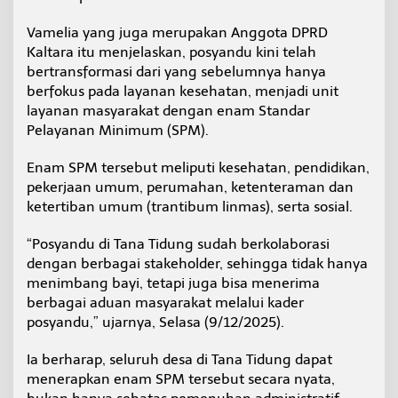
P
r
Vamelia yang juga merupakan Anggota DPRD
o
Kaltara itu menjelaskan, posyandu kini telah
j
bertransformasi dari yang sebelumnya hanya
e
berfokus pada layanan kesehatan, menjadi unit
c
t
layanan masyarakat dengan enam Standar
P
Pelayanan Minimum (SPM).
o
s
Enam SPM tersebut meliputi kesehatan, pendidikan,
y
pekerjaan umum, perumahan, ketenteraman dan
a
n
ketertiban umum (trantibum linmas), serta sosial.
d
u
“Posyandu di Tana Tidung sudah berkolaborasi
T
dengan berbagai stakeholder, sehingga tidak hanya
e
menimbang bayi, tetapi juga bisa menerima
r
i
berbagai aduan masyarakat melalui kader
n
posyandu,” ujarnya, Selasa (9/12/2025).
t
e
Ia berharap, seluruh desa di Tana Tidung dapat
g
menerapkan enam SPM tersebut secara nyata,
r
a