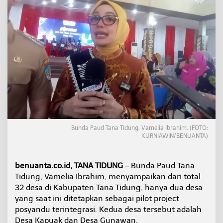
a
T
i
d
u
n
g
,
H
a
n
y
a
D
Bunda Paud Tana Tidung, Vamelia Ibrahim. (FOTO:
u
KURNIAWIN/BENUANTA)
a
J
a
benuanta.co.id, TANA TIDUNG
– Bunda Paud Tana
d
i
Tidung, Vamelia Ibrahim, menyampaikan dari total
P
32 desa di Kabupaten Tana Tidung, hanya dua desa
i
yang saat ini ditetapkan sebagai pilot project
l
posyandu terintegrasi. Kedua desa tersebut adalah
o
Desa Kapuak dan Desa Gunawan.
t