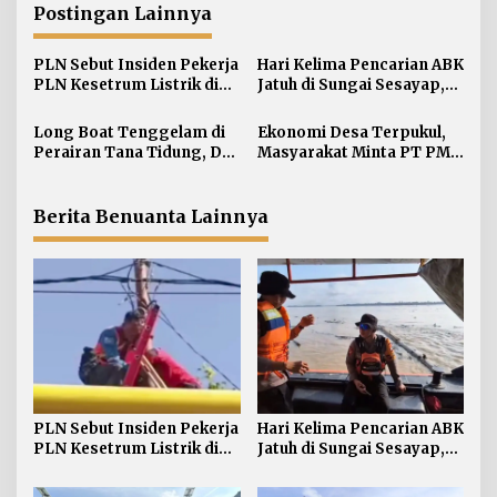
g
Postingan Lainnya
a
s
PLN Sebut Insiden Pekerja
Hari Kelima Pencarian ABK
i
PLN Kesetrum Listrik di
Jatuh di Sungai Sesayap,
Tana Tidung Proses
Tim SAR Perluas Area
p
Investigasi
Pencarian
Long Boat Tenggelam di
Ekonomi Desa Terpukul,
o
Perairan Tana Tidung, Dua
Masyarakat Minta PT PMJ
s
Korban Masih Dalam
Segera Beroperasi Lagi
Pencarian
Berita Benuanta Lainnya
PLN Sebut Insiden Pekerja
Hari Kelima Pencarian ABK
PLN Kesetrum Listrik di
Jatuh di Sungai Sesayap,
Tana Tidung Proses
Tim SAR Perluas Area
Investigasi
Pencarian