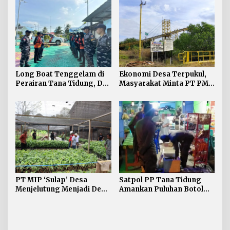
Long Boat Tenggelam di
Ekonomi Desa Terpukul,
Perairan Tana Tidung, Dua
Masyarakat Minta PT PMJ
Korban Masih Dalam
Segera Beroperasi Lagi
Pencarian
PT MIP ‘Sulap’ Desa
Satpol PP Tana Tidung
Menjelutung Menjadi Desa
Amankan Puluhan Botol
Kakao
Miras saat Patroli Rutin