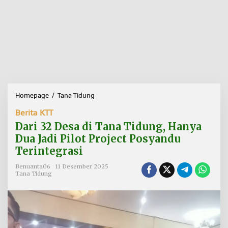
Homepage
/
Tana Tidung
D
a
Berita KTT
r
i
Dari 32 Desa di Tana Tidung, Hanya
3
Dua Jadi Pilot Project Posyandu
2
Terintegrasi
D
e
Benuanta06
11 Desember 2025
s
Tana Tidung
a
d
i
T
a
n