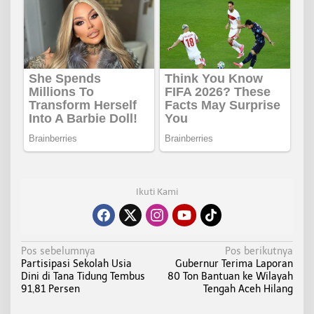
Ikuti Kami
N
Pos sebelumnya
Pos berikutnya
Partisipasi Sekolah Usia
Gubernur Terima Laporan
a
Dini di Tana Tidung Tembus
80 Ton Bantuan ke Wilayah
v
91,81 Persen
Tengah Aceh Hilang
i