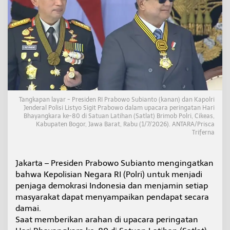
n
P
o
l
r
i
J
a
g
a
D
Tangkapan layar - Presiden RI Prabowo Subianto (kanan) dan Kapolri
e
Jenderal Polisi Listyo Sigit Prabowo dalam upacara peringatan Hari
m
Bhayangkara ke-80 di Satuan Latihan (Satlat) Brimob Polri, Cikeas,
Kabupaten Bogor, Jawa Barat, Rabu (1/7/2026). ANTARA/Prisca
o
Triferna
k
r
a
s
Jakarta – Presiden Prabowo Subianto mengingatkan
i
bahwa Kepolisian Negara RI (Polri) untuk menjadi
d
penjaga demokrasi Indonesia dan menjamin setiap
a
masyarakat dapat menyampaikan pendapat secara
n
damai.
J
a
Saat memberikan arahan di upacara peringatan
m