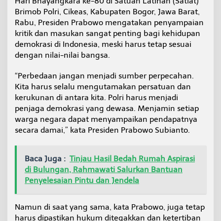
Hari Bhayangkara ke-80 di Satuan Latihan (Satlat)
i
Brimob Polri, Cikeas, Kabupaten Bogor, Jawa Barat,
n
Rabu, Presiden Prabowo mengatakan penyampaian
P
e
kritik dan masukan sangat penting bagi kehidupan
n
demokrasi di Indonesia, meski harus tetap sesuai
y
dengan nilai-nilai bangsa.
a
m
“Perbedaan jangan menjadi sumber perpecahan.
p
a
Kita harus selalu mengutamakan persatuan dan
i
kerukunan di antara kita. Polri harus menjadi
a
penjaga demokrasi yang dewasa. Menjamin setiap
n
warga negara dapat menyampaikan pendapatnya
P
secara damai,” kata Presiden Prabowo Subianto.
e
n
d
a
Baca Juga :
Tinjau Hasil Bedah Rumah Aspirasi
p
di Bulungan, Rahmawati Salurkan Bantuan
a
Penyelesaian Pintu dan Jendela
t
Namun di saat yang sama, kata Prabowo, juga tetap
harus dipastikan hukum ditegakkan dan ketertiban