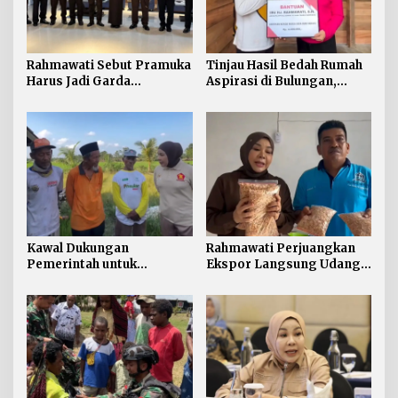
Rahmawati Sebut Pramuka
Tinjau Hasil Bedah Rumah
Harus Jadi Garda
Aspirasi di Bulungan,
Terdepan Selamatkan
Rahmawati Salurkan
Generasi Perbatasan dari
Bantuan Penyelesaian
Narkoba
Pintu dan Jendela
Kawal Dukungan
Rahmawati Perjuangkan
Pemerintah untuk
Ekspor Langsung Udang
Pertanian Kaltara,
Tarakan ke Timur Tengah
Rahmawati Serap Aspirasi
Petani di Desa Gunung
Putih