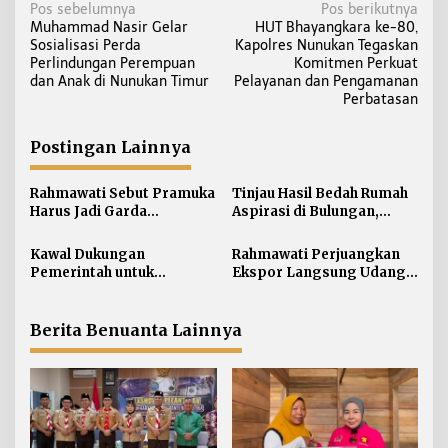
N
Pos sebelumnya
Pos berikutnya
Muhammad Nasir Gelar
HUT Bhayangkara ke-80,
a
Sosialisasi Perda
Kapolres Nunukan Tegaskan
v
Perlindungan Perempuan
Komitmen Perkuat
i
dan Anak di Nunukan Timur
Pelayanan dan Pengamanan
Perbatasan
g
a
Postingan Lainnya
s
i
Rahmawati Sebut Pramuka
Tinjau Hasil Bedah Rumah
p
Harus Jadi Garda
Aspirasi di Bulungan,
o
Terdepan Selamatkan
Rahmawati Salurkan
s
Generasi Perbatasan dari
Bantuan Penyelesaian
Kawal Dukungan
Rahmawati Perjuangkan
Narkoba
Pintu dan Jendela
Pemerintah untuk
Ekspor Langsung Udang
Pertanian Kaltara,
Tarakan ke Timur Tengah
Rahmawati Serap Aspirasi
Petani di Desa Gunung
Berita Benuanta Lainnya
Putih