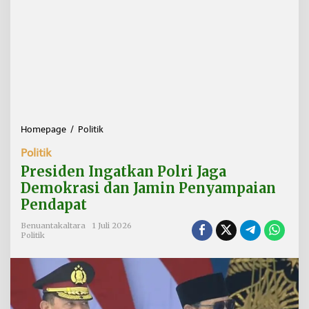
Homepage
/
Politik
P
r
Politik
e
s
Presiden Ingatkan Polri Jaga
i
Demokrasi dan Jamin Penyampaian
d
Pendapat
e
n
Benuantakaltara
1 Juli 2026
I
Politik
n
g
a
t
k
a