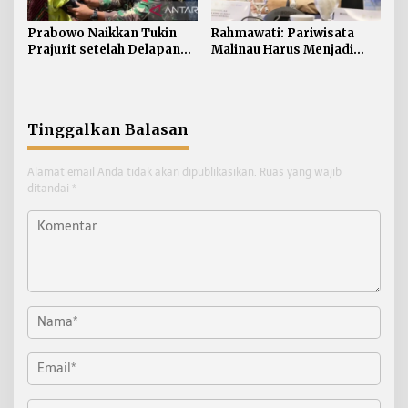
Prabowo Naikkan Tukin
Rahmawati: Pariwisata
Prajurit setelah Delapan
Malinau Harus Menjadi
Tahun tanpa Penyesuaian
Penggerak Ekonomi
Masyarakat
Tinggalkan Balasan
Alamat email Anda tidak akan dipublikasikan.
Ruas yang wajib
ditandai
*