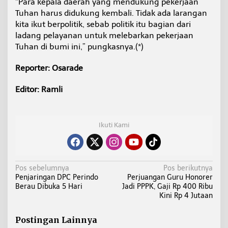
“Para kepala daerah yang mendukung pekerjaan
Tuhan harus didukung kembali. Tidak ada larangan
kita ikut berpolitik, sebab politik itu bagian dari
ladang pelayanan untuk melebarkan pekerjaan
Tuhan di bumi ini,” pungkasnya.(*)
Reporter: Osarade
Editor: Ramli
Ikuti Kami
N
Pos sebelumnya
Pos berikutnya
Penjaringan DPC Perindo
Perjuangan Guru Honorer
a
Berau Dibuka 5 Hari
Jadi PPPK, Gaji Rp 400 Ribu
v
Kini Rp 4 Jutaan
i
g
Postingan Lainnya