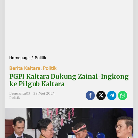
Homepage
/
Politik
P
G
Berita Kaltara
,
Politik
P
I
PGPI Kaltara Dukung Zainal-Ingkong
K
ke Pilgub Kaltara
a
l
Benuanta03
28 Mei 2024
t
Politik
a
r
a
D
u
k
u