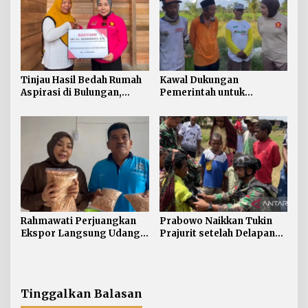
Tinjau Hasil Bedah Rumah
Kawal Dukungan
Aspirasi di Bulungan,
Pemerintah untuk
Rahmawati Salurkan
Pertanian Kaltara,
Bantuan Penyelesaian
Rahmawati Serap Aspirasi
Pintu dan Jendela
Petani di Desa Gunung
Putih
Rahmawati Perjuangkan
Prabowo Naikkan Tukin
Ekspor Langsung Udang
Prajurit setelah Delapan
Tarakan ke Timur Tengah
Tahun tanpa Penyesuaian
Tinggalkan Balasan