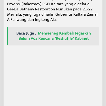
a
Provinsi (Rakerprov) PGPI Kaltara yang digelar di
l
Gereja Bethany Restoration Nunukan pada 21-22
t
Mei lalu, yang juga dihadiri Gubernur Kaltara Zainal
a
A Paliwang dan Ingkong Ala.
r
a
Baca Juga :
Mensesneg Kembali Tegaskan
Belum Ada Rencana "Reshuffle" Kabinet