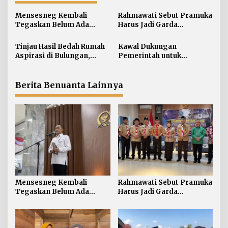
a
s
Mensesneg Kembali
Rahmawati Sebut Pramuka
i
Tegaskan Belum Ada
Harus Jadi Garda
Rencana “Reshuffle”
Terdepan Selamatkan
p
Kabinet
Generasi Perbatasan dari
Tinjau Hasil Bedah Rumah
Kawal Dukungan
o
Narkoba
Aspirasi di Bulungan,
Pemerintah untuk
s
Rahmawati Salurkan
Pertanian Kaltara,
Bantuan Penyelesaian
Rahmawati Serap Aspirasi
Pintu dan Jendela
Petani di Desa Gunung
Berita Benuanta Lainnya
Putih
Mensesneg Kembali
Rahmawati Sebut Pramuka
Tegaskan Belum Ada
Harus Jadi Garda
Rencana “Reshuffle”
Terdepan Selamatkan
Kabinet
Generasi Perbatasan dari
Narkoba