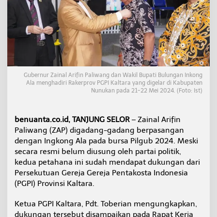
n
g
Z
a
i
n
a
l
-
Gubernur Zainal Arifin Paliwang dan Wakil Bupati Bulungan Inkong
I
Ala menghadiri Rakerprov PGPI Kaltara yang digelar di Kabupaten
Nunukan pada 21-22 Mei 2024. (Foto: Ist)
n
g
k
o
benuanta.co.id, TANJUNG SELOR
– Zainal Arifin
n
Paliwang (ZAP) digadang-gadang berpasangan
g
dengan Ingkong Ala pada bursa Pilgub 2024. Meski
k
secara resmi belum diusung oleh partai politik,
e
kedua petahana ini sudah mendapat dukungan dari
P
i
Persekutuan Gereja Gereja Pentakosta Indonesia
l
(PGPI) Provinsi Kaltara.
g
u
Ketua PGPI Kaltara, Pdt. Toberian mengungkapkan,
b
dukungan tersebut disampaikan pada Rapat Kerja
K