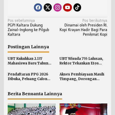
N
Pos sebelumnya
Pos berikutnya
PGPI Kaltara Dukung
Dinamai oleh Presiden RI,
a
Zainal-Ingkong ke Pilgub
Kopi Krayan Hadir Bagi Para
v
Kaltara
Penikmat Kopi
i
g
Postingan Lainnya
a
s
UBT Kukuhkan 2.137
UBT Wisuda 755 Lulusan,
i
Mahasiswa Baru Tahun
Rektor Tekankan Etos
Akademik 2026/2027
Kerja dan Integritas
p
Pendaftaran PPG 2026
Akses Pembiayaan Masih
o
Dibuka, Peluang Calon
Timpang, Dorongan
s
Guru Mengantongi
Inklusi Keuangan Berbasis
Sertifikat Pendidik
Gender dan Kearifan Lokal
Menguat di Kaltara
Berita Benuanta Lainnya