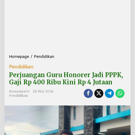
Homepage
/
Pendidikan
P
e
Pendidikan
r
j
Perjuangan Guru Honorer Jadi PPPK,
u
Gaji Rp 400 Ribu Kini Rp 4 Jutaan
a
n
Benuanta03
28 Mei 2024
g
Pendidikan
a
n
G
u
r
u
H