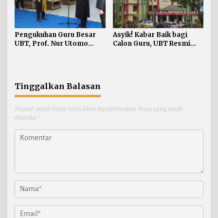
Pengukuhan Guru Besar
Asyik! Kabar Baik bagi
UBT, Prof. Nur Utomo
Calon Guru, UBT Resmi
Soroti Inklusi Keuangan
Perbaharui SK Program
Berkeadilan
Studi PPG
Tinggalkan Balasan
Alamat email Anda tidak akan dipublikasikan.
Ruas yang wajib
ditandai
*