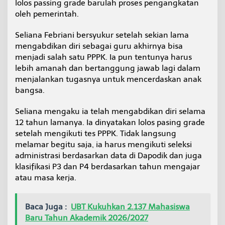
lolos passing grade barulah proses pengangkatan
i
oleh pemerintah.
b
u
K
Seliana Febriani bersyukur setelah sekian lama
i
mengabdikan diri sebagai guru akhirnya bisa
n
menjadi salah satu PPPK. Ia pun tentunya harus
i
lebih amanah dan bertanggung jawab lagi dalam
R
p
menjalankan tugasnya untuk mencerdaskan anak
4
bangsa.
J
u
Seliana mengaku ia telah mengabdikan diri selama
t
12 tahun lamanya. Ia dinyatakan lolos pasing grade
a
a
setelah mengikuti tes PPPK. Tidak langsung
n
melamar begitu saja, ia harus mengikuti seleksi
administrasi berdasarkan data di Dapodik dan juga
klasifikasi P3 dan P4 berdasarkan tahun mengajar
atau masa kerja.
Baca Juga :
UBT Kukuhkan 2.137 Mahasiswa
Baru Tahun Akademik 2026/2027