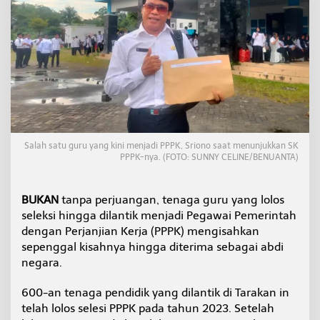
o
n
o
r
e
r
J
a
d
i
P
Salah satu guru yang kini menjadi PPPK, Sriono saat menunjukkan SK
P
PPPK-nya. (FOTO: SUNNY CELINE/BENUANTA)
P
K
,
BUKAN
tanpa perjuangan, tenaga guru yang lolos
G
a
seleksi hingga dilantik menjadi Pegawai Pemerintah
j
dengan Perjanjian Kerja (PPPK) mengisahkan
i
sepenggal kisahnya hingga diterima sebagai abdi
R
negara.
p
4
0
600-an tenaga pendidik yang dilantik di Tarakan in
0
telah lolos selesi PPPK pada tahun 2023. Setelah
R