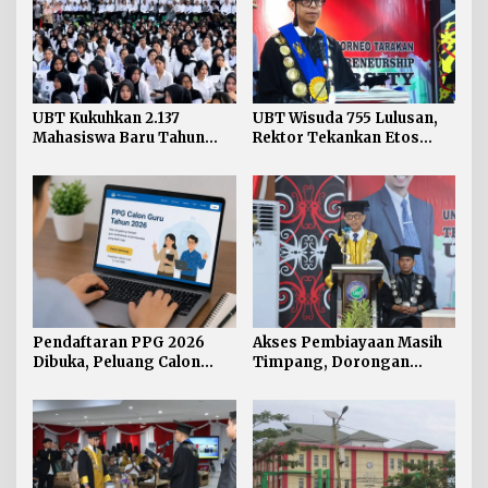
UBT Kukuhkan 2.137
UBT Wisuda 755 Lulusan,
Mahasiswa Baru Tahun
Rektor Tekankan Etos
Akademik 2026/2027
Kerja dan Integritas
Pendaftaran PPG 2026
Akses Pembiayaan Masih
Dibuka, Peluang Calon
Timpang, Dorongan
Guru Mengantongi
Inklusi Keuangan Berbasis
Sertifikat Pendidik
Gender dan Kearifan Lokal
Menguat di Kaltara