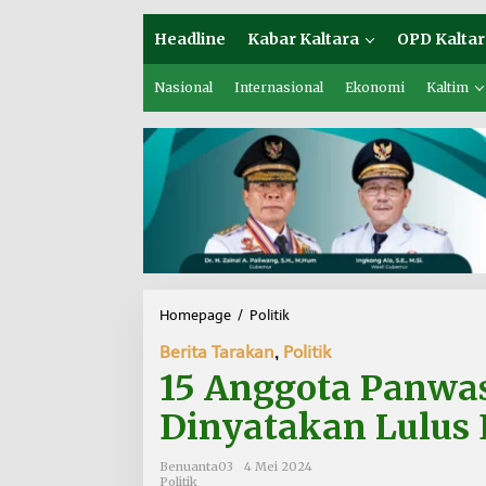
Headline
Kabar Kaltara
OPD Kaltar
Nasional
Internasional
Ekonomi
Kaltim
Homepage
/
Politik
1
5
Berita Tarakan
,
Politik
A
n
15 Anggota Panwas
g
g
Dinyatakan Lulus 
o
t
Benuanta03
4 Mei 2024
a
Politik