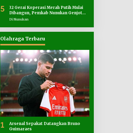
5
32 Gerai Koperasi Merah Putih Mulai
Dibangun, Pemkab Nunukan Genjot
Penyediaan Lahan
Di Nunukan
Olahraga Terbaru
1
Arsenal Sepakat Datangkan Bruno
Guimaraes