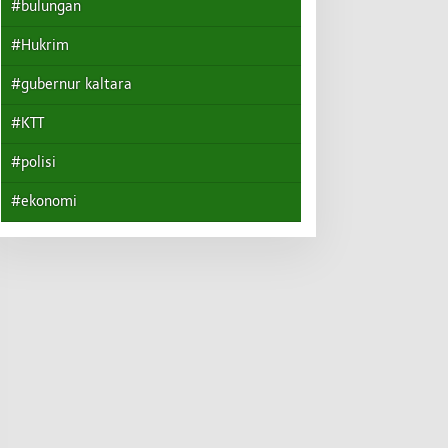
#bulungan
#Hukrim
#gubernur kaltara
#KTT
#polisi
#ekonomi