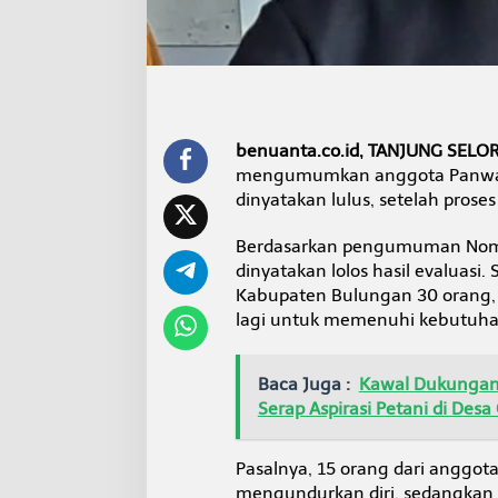
k
a
n
L
u
l
u
s
benuanta.co.id, TANJUNG SELO
E
mengumumkan anggota Panwas
x
dinyatakan lulus, setelah proses
i
s
Berdasarkan pengumuman Nomor
t
i
dinyatakan lolos hasil evaluasi.
n
Kabupaten Bulungan 30 orang,
g
lagi untuk memenuhi kebutuha
Baca Juga :
Kawal Dukungan 
Serap Aspirasi Petani di Des
Pasalnya, 15 orang dari anggo
mengundurkan diri, sedangkan s