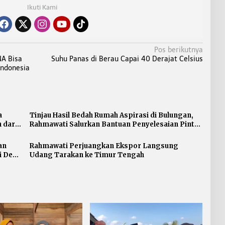
Ikuti Kami
Pos berikutnya
NA Bisa
Suhu Panas di Berau Capai 40 Derajat Celsius
Indonesia
a
Tinjau Hasil Bedah Rumah Aspirasi di Bulungan,
 dari
Rahmawati Salurkan Bantuan Penyelesaian Pintu
dan Jendela
an
Rahmawati Perjuangkan Ekspor Langsung
i Desa
Udang Tarakan ke Timur Tengah