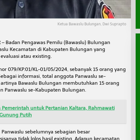
Ketua Bawaslu Bulungan, Dwi Suprapto
R
– Badan Pengawas Pemilu (Bawaslu) Bulungan
lu Kecamatan di Kabupaten Bulungan yang
 evaluasi atau existing.
 079/KP.01/KL-01/05/2024, sebanyak 15 orang yang
 Sebagai informasi, total anggota Panwaslu se-
 artinya Bawaslu Bulungan membutuhkan 15 orang
n Panwaslu se-Kabupaten Bulungan.
Pemerintah untuk Pertanian Kaltara, Rahmawati
a Gunung Putih
ta Panwaslu sebelumnya sebagian besar
isanya tidak lolos hasil existing. Adapun kecamatan