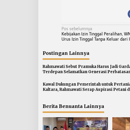
N
Pos sebelumnya
Kebijakan Izin Tinggal Peralihan, W
a
Urus Izin Tinggal Tanpa Keluar dari 
v
i
Postingan Lainnya
g
a
Rahmawati Sebut Pramuka Harus Jadi Gard
s
Terdepan Selamatkan Generasi Perbatasan
Narkoba
i
p
Kawal Dukungan Pemerintah untuk Pertani
Kaltara, Rahmawati Serap Aspirasi Petani d
o
Gunung Putih
s
Berita Benuanta Lainnya