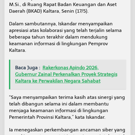
K
M.Si., di Ruang Rapat Badan Keuangan dan Aset
e
Daerah (BKAD) Kaltara, Senin (17/5).
a
m
Dalam sambutannya, Iskandar menyampaikan
a
apresiasi atas kolaborasi yang telah terjalin selama
n
a
beberapa tahun terakhir dalam mendukung
n
keamanan informasi di lingkungan Pemprov
S
Kaltara.
i
b
e
Baca Juga :
Rakerkonas Apindo 2026,
r
Gubernur Zainal Perkenalkan Proyek Strategis
Kaltara ke Perwakilan Negara Sahabat
“Saya menyampaikan terima kasih atas sinergi yang
telah dibangun selama ini dalam membantu
menjaga keamanan informasi di lingkungan
Pemerintah Provinsi Kaltara,” kata Iskandar.
Ia menegaskan perkembangan ancaman siber yang