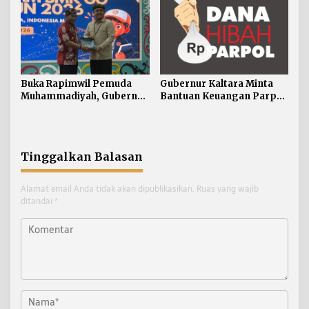
Buka Rapimwil Pemuda
Gubernur Kaltara Minta
Muhammadiyah, Gubernur
Bantuan Keuangan Parpol
Zainal Ajak Generasi Muda
Difokuskan untuk
Siap Hadapi
Pendidikan Politik
Pembangunan Kaltara
Tinggalkan Balasan
Alamat email Anda tidak akan dipublikasikan.
Ruas yang wajib
ditandai
*