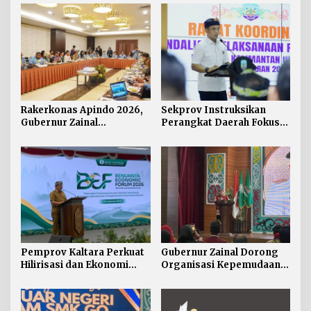
Rakerkonas Apindo 2026,
Sekprov Instruksikan
Gubernur Zainal
Perangkat Daerah Fokus
Perkenalkan Proyek
pada Program Prioritas
Strategis Kaltara ke
Perwakilan Negara
Sahabat
Pemprov Kaltara Perkuat
Gubernur Zainal Dorong
Hilirisasi dan Ekonomi
Organisasi Kepemudaan
Digital Hadapi Dampak
Jadi Mitra Strategis
Perang Dagang Global
Pemerintah