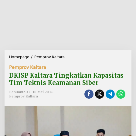
Homepage
/
Pemprov Kaltara
D
K
Pemprov Kaltara
I
S
DKISP Kaltara Tingkatkan Kapasitas
P
Tim Teknis Keamanan Siber
K
a
Benuanta03
18 Mei 2026
l
Pemprov Kaltara
t
a
r
a
T
i
n