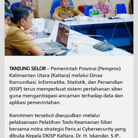
g
k
a
t
k
a
n
K
a
p
a
s
TANJUNG SELOR
– Pemerintah Provinsi (Pemprov)
i
Kalimantan Utara (Kaltara) melalui Dinas
t
a
Komunikasi, Informatika, Statistik, dan Persandian
s
(KISP) terus memperkuat sistem pertahanan siber
T
guna mengantisipasi ancaman terhadap data dan
i
aplikasi pemerintahan.
m
T
e
Komitmen tersebut diwujudkan melalui
k
pelaksanaan Pelatihan Tools Keamanan Siber
n
bersama mitra strategis Peris.ai Cybersecurity yang
i
dibuka Kepala DKISP Kaltara, Dr. H. Iskandar, S.IP.,
s