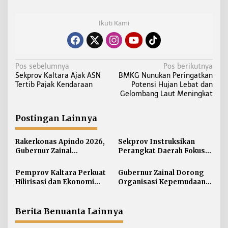
Ikuti Kami
N
Pos sebelumnya
Pos berikutnya
Sekprov Kaltara Ajak ASN
BMKG Nunukan Peringatkan
a
Tertib Pajak Kendaraan
Potensi Hujan Lebat dan
v
Gelombang Laut Meningkat
i
g
Postingan Lainnya
a
s
Rakerkonas Apindo 2026,
Sekprov Instruksikan
i
Gubernur Zainal
Perangkat Daerah Fokus
Perkenalkan Proyek
pada Program Prioritas
p
Strategis Kaltara ke
Pemprov Kaltara Perkuat
Gubernur Zainal Dorong
o
Perwakilan Negara
Hilirisasi dan Ekonomi
Organisasi Kepemudaan
s
Sahabat
Digital Hadapi Dampak
Jadi Mitra Strategis
Perang Dagang Global
Pemerintah
Berita Benuanta Lainnya