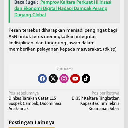
Baca Juga :
Pemprov Kaltara Perkuat Hilirisasi
dan Ekonomi Digital Hadapi Dampak Perang
Dagang Global
Pesan tersebut diharapkan menjadi pengingat bagi
ASN untuk terus meningkatkan integritas,
kedisiplinan, dan tanggung jawab dalam
memberikan pelayanan kepada masyarakat. (dkisp)
Ikuti Kami
N
Pos sebelumnya
Pos berikutnya
Dinkes Tarakan Catat 115
DKISP Kaltara Tingkatkan
a
Suspek Campak, Didominasi
Kapasitas Tim Teknis
v
Anak-anak
Keamanan Siber
i
g
Postingan Lainnya