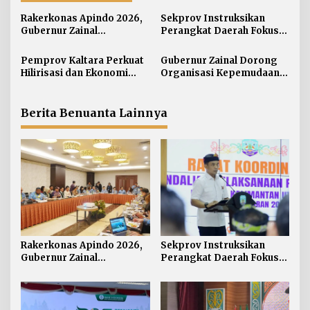
a
s
Rakerkonas Apindo 2026,
Sekprov Instruksikan
i
Gubernur Zainal
Perangkat Daerah Fokus
Perkenalkan Proyek
pada Program Prioritas
p
Strategis Kaltara ke
Pemprov Kaltara Perkuat
Gubernur Zainal Dorong
o
Perwakilan Negara
Hilirisasi dan Ekonomi
Organisasi Kepemudaan
s
Sahabat
Digital Hadapi Dampak
Jadi Mitra Strategis
Perang Dagang Global
Pemerintah
Berita Benuanta Lainnya
Rakerkonas Apindo 2026,
Sekprov Instruksikan
Gubernur Zainal
Perangkat Daerah Fokus
Perkenalkan Proyek
pada Program Prioritas
Strategis Kaltara ke
Perwakilan Negara
Sahabat