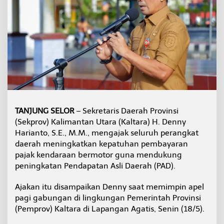
j
a
k
A
S
N
T
e
r
t
i
b
TANJUNG SELOR
– Sekretaris Daerah Provinsi
P
(Sekprov) Kalimantan Utara (Kaltara) H. Denny
a
j
Harianto, S.E., M.M., mengajak seluruh perangkat
a
daerah meningkatkan kepatuhan pembayaran
k
pajak kendaraan bermotor guna mendukung
K
peningkatan Pendapatan Asli Daerah (PAD).
e
n
d
Ajakan itu disampaikan Denny saat memimpin apel
a
pagi gabungan di lingkungan Pemerintah Provinsi
r
(Pemprov) Kaltara di Lapangan Agatis, Senin (18/5).
a
a