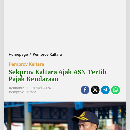
Homepage
/
Pemprov Kaltara
S
e
Pemprov Kaltara
k
p
Sekprov Kaltara Ajak ASN Tertib
r
Pajak Kendaraan
o
v
Benuanta03
18 Mei 2026
K
Pemprov Kaltara
a
l
t
a
r
a
A