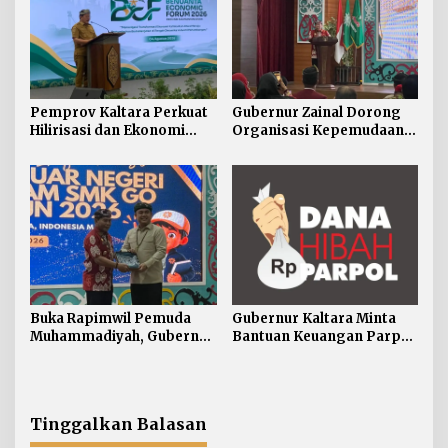
Pemprov Kaltara Perkuat
Gubernur Zainal Dorong
Hilirisasi dan Ekonomi
Organisasi Kepemudaan
Digital Hadapi Dampak
Jadi Mitra Strategis
Perang Dagang Global
Pemerintah
Buka Rapimwil Pemuda
Gubernur Kaltara Minta
Muhammadiyah, Gubernur
Bantuan Keuangan Parpol
Zainal Ajak Generasi Muda
Difokuskan untuk
Siap Hadapi
Pendidikan Politik
Pembangunan Kaltara
Tinggalkan Balasan