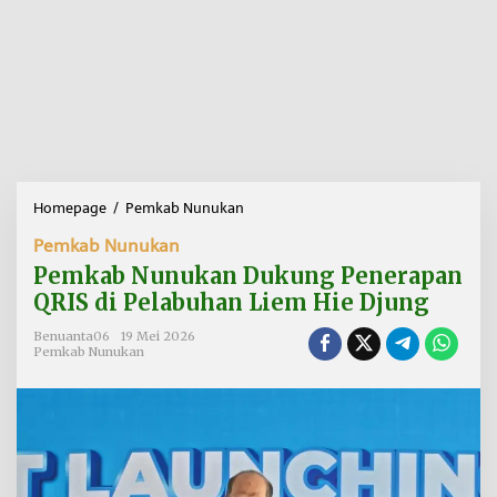
Homepage
/
Pemkab Nunukan
P
e
Pemkab Nunukan
m
k
Pemkab Nunukan Dukung Penerapan
a
QRIS di Pelabuhan Liem Hie Djung
b
N
Benuanta06
19 Mei 2026
u
Pemkab Nunukan
n
u
k
a
n
D
u