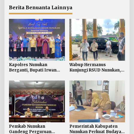
Dukung Pembangunan
Publik
Perbatasan
Berita Benuanta Lainnya
Kapolres Nunukan
Wabup Hermanus
Berganti, Bupati Irwan
Kunjungi RSUD Nunukan,
Sabri Harapkan Sinergi
Bahas Peningkatan
Jaga Stabilitas Wilayah
Pelayanan Kesehatan
Perbatasan
Pemkab Nunukan
Pemerintah Kabupaten
Gandeng Perguruan
Nunukan Perkuat Budaya