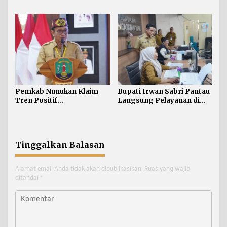
Tinggi Sabah untuk
Kerja pada Pelayanan
Dukung Pembangunan
Publik
Perbatasan
Pemkab Nunukan Klaim
Bupati Irwan Sabri Pantau
Tren Positif
Langsung Pelayanan di
Pembangunan:
Disdukcapil Nunukan
Kemiskinan Turun, IPM
dan Ekonomi Menguat
Tinggalkan Balasan
Alamat email Anda tidak akan dipublikasikan.
Ruas yang wajib
ditandai
*