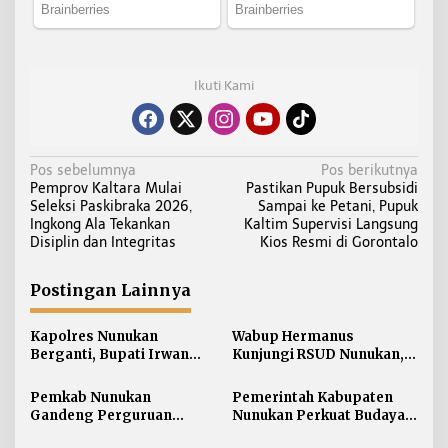
Ikuti Kami
N
Pos sebelumnya
Pos berikutnya
Pemprov Kaltara Mulai
Pastikan Pupuk Bersubsidi
a
Seleksi Paskibraka 2026,
Sampai ke Petani, Pupuk
v
Ingkong Ala Tekankan
Kaltim Supervisi Langsung
i
Disiplin dan Integritas
Kios Resmi di Gorontalo
g
a
Postingan Lainnya
s
i
Kapolres Nunukan
Wabup Hermanus
Berganti, Bupati Irwan
Kunjungi RSUD Nunukan,
p
Sabri Harapkan Sinergi
Bahas Peningkatan
o
Jaga Stabilitas Wilayah
Pelayanan Kesehatan
Pemkab Nunukan
Pemerintah Kabupaten
s
Perbatasan
Gandeng Perguruan
Nunukan Perkuat Budaya
Tinggi Sabah untuk
Kerja pada Pelayanan