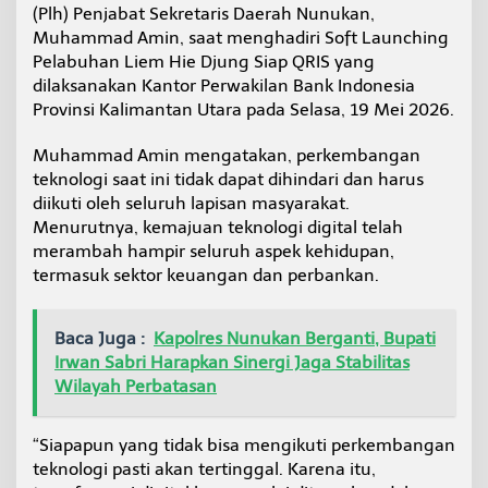
(Plh) Penjabat Sekretaris Daerah Nunukan,
h
a
Muhammad Amin, saat menghadiri Soft Launching
n
Pelabuhan Liem Hie Djung Siap QRIS yang
L
dilaksanakan Kantor Perwakilan Bank Indonesia
i
Provinsi Kalimantan Utara pada Selasa, 19 Mei 2026.
e
m
H
Muhammad Amin mengatakan, perkembangan
i
teknologi saat ini tidak dapat dihindari dan harus
e
diikuti oleh seluruh lapisan masyarakat.
D
Menurutnya, kemajuan teknologi digital telah
j
u
merambah hampir seluruh aspek kehidupan,
n
termasuk sektor keuangan dan perbankan.
g
Baca Juga :
Kapolres Nunukan Berganti, Bupati
Irwan Sabri Harapkan Sinergi Jaga Stabilitas
Wilayah Perbatasan
“Siapapun yang tidak bisa mengikuti perkembangan
teknologi pasti akan tertinggal. Karena itu,