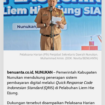
k
u
n
g
P
e
n
e
r
a
p
a
n
Pelaksana Harian (Plh) Penjabat Sekretaris Daerah Nunukan,
Q
Muhammad Amin. (DOK: Novita/BENUANTA)
R
I
S
benuanta.co.id, NUNUKAN
– Pemerintah Kabupaten
d
Nunukan mendukung penerapan sistem
i
pembayaran digital melalui
Quick Response Code
P
e
Indonesian Standard (
QRIS) di Pelabuhan Liem Hie
l
Djung.
a
b
Dukungan tersebut disampaikan Pelaksana Harian
u