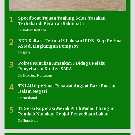
1
Speedboat Tujuan Tanjung Selor-Tarakan
Terbakar di Perairan Salimbatu
Di Kabar Kaltara
2
BKD Kaltara Terima 13 Lulusan IPDN, Siap Perkuat
ASN di Lingkungan Pemprov
Di BKD
3
Polres Nunukan Amankan 3 Diduga Pelaku
Penyebaran Konten SARA
Di Hukrim, Nunukan
4
TNI AU diperkuat Pesawat Angkut Baru Buatan
Dalam Negeri
Di Nasional
5
32 Gerai Koperasi Merah Putih Mulai Dibangun,
Pemkab Nunukan Genjot Penyediaan Lahan
Di Nunukan