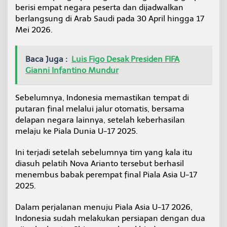
berisi empat negara peserta dan dijadwalkan
berlangsung di Arab Saudi pada 30 April hingga 17
Mei 2026.
Baca Juga :
Luis Figo Desak Presiden FIFA
Gianni Infantino Mundur
Sebelumnya, Indonesia memastikan tempat di
putaran final melalui jalur otomatis, bersama
delapan negara lainnya, setelah keberhasilan
melaju ke Piala Dunia U-17 2025.
Ini terjadi setelah sebelumnya tim yang kala itu
diasuh pelatih Nova Arianto tersebut berhasil
menembus babak perempat final Piala Asia U-17
2025.
Dalam perjalanan menuju Piala Asia U-17 2026,
Indonesia sudah melakukan persiapan dengan dua