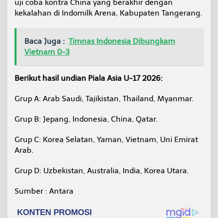
uji coba kontra China yang berakhir dengan
kekalahan di Indomilk Arena, Kabupaten Tangerang.
Baca Juga :
Timnas Indonesia Dibungkam
Vietnam 0-3
Berikut hasil undian Piala Asia U-17 2026:
Grup A: Arab Saudi, Tajikistan, Thailand, Myanmar.
Grup B: Jepang, Indonesia, China, Qatar.
Grup C: Korea Selatan, Yaman, Vietnam, Uni Emirat
Arab.
Grup D: Uzbekistan, Australia, India, Korea Utara.
Sumber : Antara