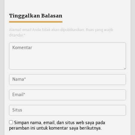
Tinggalkan Balasan
Alamat email Anda tidak akan dipublikasikan.
Ruas yang wajib
ditandai
*
Simpan nama, email, dan situs web saya pada
peramban ini untuk komentar saya berikutnya.