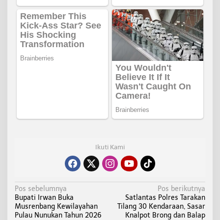
Ikuti Kami
N
Pos sebelumnya
Pos berikutnya
Bupati Irwan Buka
Satlantas Polres Tarakan
a
Musrenbang Kewilayahan
Tilang 30 Kendaraan, Sasar
v
Pulau Nunukan Tahun 2026
Knalpot Brong dan Balap