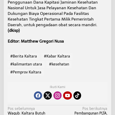
Penggunaan Dana Kapitasi Jaminan Kesehatan
Nasional Untuk Jasa Pelayanan Kesehatan Dan
Dukungan Biaya Operasional Pada Fasilitas
Kesehatan Tingkat Pertama Milik Pemerintah
Daerah, untuk pengadaan obat secara mandiri.
(dkisp)
Editor: Matthew Gregori Nusa
#Berita Kaltara
#Kabar Kaltara
#kalimantan utara
#kesehatan
#Pemprov Kaltara
Ikuti Kami
N
Pos sebelumnya
Pos berikutnya
Wagub: Kaltara Butuh
Pembangunan PLTA,