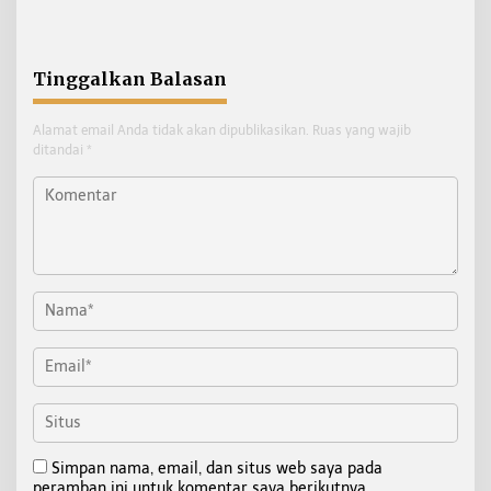
Basarnas Soroti
2026 Alami Perubahan
Pentingnya Standar
Skema
Keselamatan
Tinggalkan Balasan
Alamat email Anda tidak akan dipublikasikan.
Ruas yang wajib
ditandai
*
Simpan nama, email, dan situs web saya pada
peramban ini untuk komentar saya berikutnya.