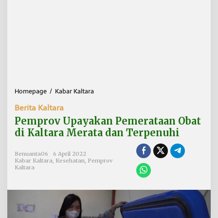
Homepage
/
Kabar Kaltara
P
e
Berita Kaltara
m
p
Pemprov Upayakan Pemerataan Obat
r
di Kaltara Merata dan Terpenuhi
o
v
U
Benuanta06
6 April 2022
Kabar Kaltara
,
Kesehatan
,
Pemprov
p
Kaltara
a
y
a
k
a
n