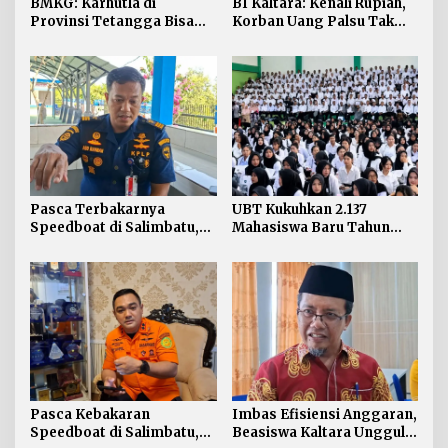
BMKG: Karhutla di
BI Kaltara: Kenali Rupiah,
Provinsi Tetangga Bisa
Korban Uang Palsu Tak
Ganggu Kualitas Udara
Bisa Dapat Penggantian
Kaltara
Pasca Terbakarnya
UBT Kukuhkan 2.137
Speedboat di Salimbatu,
Mahasiswa Baru Tahun
KSOP Tarakan Perketat
Akademik 2026/2027
Pengawasan dan Edukasi
Awak Kapal
Pasca Kebakaran
Imbas Efisiensi Anggaran,
Speedboat di Salimbatu,
Beasiswa Kaltara Unggul