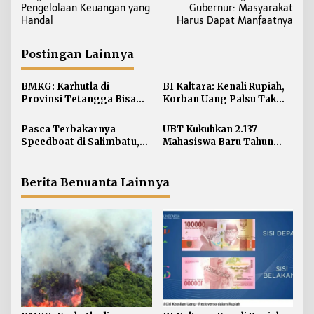
a
Pengelolaan Keuangan yang
Gubernur: Masyarakat
v
Handal
Harus Dapat Manfaatnya
i
g
Postingan Lainnya
a
s
BMKG: Karhutla di
BI Kaltara: Kenali Rupiah,
i
Provinsi Tetangga Bisa
Korban Uang Palsu Tak
Ganggu Kualitas Udara
Bisa Dapat Penggantian
p
Kaltara
Pasca Terbakarnya
UBT Kukuhkan 2.137
o
Speedboat di Salimbatu,
Mahasiswa Baru Tahun
s
KSOP Tarakan Perketat
Akademik 2026/2027
Pengawasan dan Edukasi
Awak Kapal
Berita Benuanta Lainnya