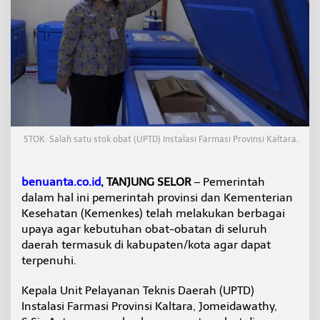
P
e
m
e
r
a
t
a
a
n
O
STOK: Salah satu stok obat (UPTD) Instalasi Farmasi Provinsi Kaltara.
b
a
t
benuanta.co.id
, TANJUNG SELOR
– Pemerintah
d
dalam hal ini pemerintah provinsi dan Kementerian
i
Kesehatan (Kemenkes) telah melakukan berbagai
K
a
upaya agar kebutuhan obat-obatan di seluruh
l
daerah termasuk di kabupaten/kota agar dapat
t
terpenuhi.
a
r
Kepala Unit Pelayanan Teknis Daerah (UPTD)
a
M
Instalasi Farmasi Provinsi Kaltara, Jomeidawathy,
e