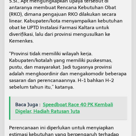
S.Si., Apt mengungkapkan upaya tersebut di
r
antaranya membuat Rencana Kebutuhan Obat
a
(RKO), dimana pengajuan RKO dilakukan secara
t
a
linear. Kabupaten/kota menyampaikan kebutuhan
d
obat ke UPTD Instalasi Farmasi Kaltara untuk
a
diverifikasi, lalu dari provinsi mengusulkan ke
n
Kemenkes.
T
e
r
“Provinsi tidak memiliki wilayah kerja.
p
Kabupaten/kotalah yang memiliki puskesmas,
e
pustu, dan masyarakat. Jadi tugasnya provinsi
n
adalah mengkoordinir dan mengakomodir beberapa
u
sasaran dan perencanaannya. H-1 bahkan H-2
h
i
sebelum tahun itu,” katanya.
Baca Juga :
Speedboat Race 40 PK Kembali
Digelar, Hadiah Ratusan Juta
Perencanaan ini diperlukan untuk menyiapkan
estimasi kebutuhan yang berpengaruh terhadap