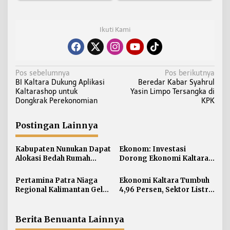
Ikuti Kami
N
Pos sebelumnya
Pos berikutnya
BI Kaltara Dukung Aplikasi
Beredar Kabar Syahrul
a
Kaltarashop untuk
Yasin Limpo Tersangka di
v
Dongkrak Perekonomian
KPK
i
g
Postingan Lainnya
a
s
Kabupaten Nunukan Dapat
Ekonom: Investasi
i
Alokasi Bedah Rumah
Dorong Ekonomi Kaltara,
Terbesar di Kaltara, Capai
Sektor Lain Jangan
p
916 Unit
Diabaikan
Pertamina Patra Niaga
Ekonomi Kaltara Tumbuh
o
Regional Kalimantan Gelar
4,96 Persen, Sektor Listrik
s
Simulasi OKD Level 1 di
Jadi Penggerak Utama
Fuel Terminal Tarakan
Berita Benuanta Lainnya