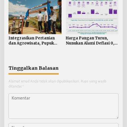
Integrasikan Pertanian
Harga Pangan Turun,
dan Agrowisata, Pupuk
Nunukan Alami Deflasi 0,74
Kaltim Resmikan
Persen di Juli 2026
Kampung Sawah Abadi di
Bulutana Sulsel
Tinggalkan Balasan
Alamat email Anda tidak akan dipublikasikan.
Ruas yang wajib
ditandai
*