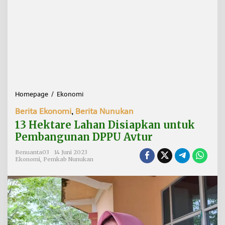
Homepage
/
Ekonomi
1
3
Berita Ekonomi
,
Berita Nunukan
H
e
13 Hektare Lahan Disiapkan untuk
k
Pembangunan DPPU Avtur
t
a
Benuanta03
14 Juni 2023
r
Ekonomi
,
Pemkab Nunukan
e
L
a
h
a
n
D