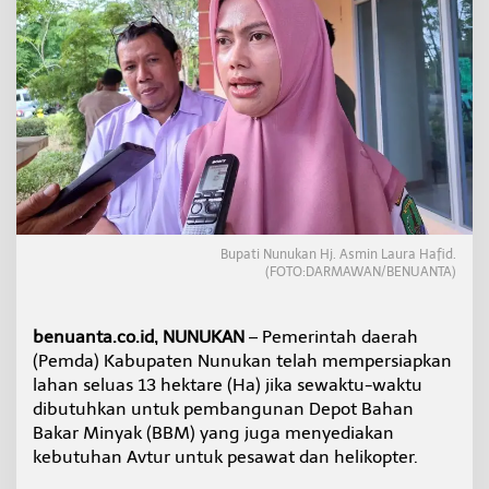
i
s
i
a
p
k
a
n
u
n
t
u
k
Bupati Nunukan Hj. Asmin Laura Hafid.
P
(FOTO:DARMAWAN/BENUANTA)
e
m
b
benuanta.co.id, NUNUKAN
– Pemerintah daerah
a
(Pemda) Kabupaten Nunukan telah mempersiapkan
n
lahan seluas 13 hektare (Ha) jika sewaktu-waktu
g
u
dibutuhkan untuk pembangunan Depot Bahan
n
Bakar Minyak (BBM) yang juga menyediakan
a
kebutuhan Avtur untuk pesawat dan helikopter.
n
D