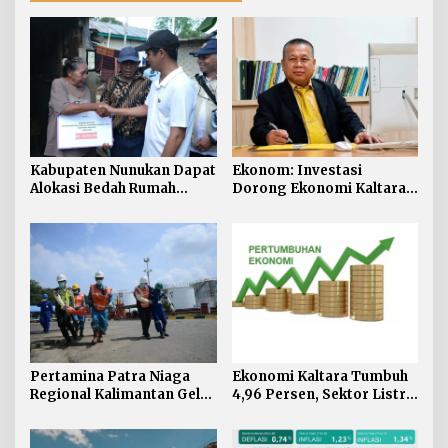
Kabupaten Nunukan Dapat
Ekonom: Investasi
Alokasi Bedah Rumah
Dorong Ekonomi Kaltara,
Terbesar di Kaltara, Capai
Sektor Lain Jangan
916 Unit
Diabaikan
Pertamina Patra Niaga
Ekonomi Kaltara Tumbuh
Regional Kalimantan Gelar
4,96 Persen, Sektor Listrik
Simulasi OKD Level 1 di
Jadi Penggerak Utama
Fuel Terminal Tarakan