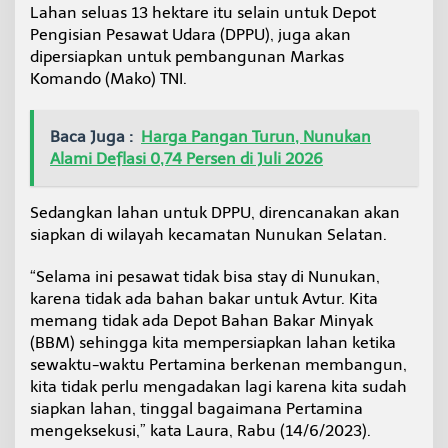
Lahan seluas 13 hektare itu selain untuk Depot
P
P
Pengisian Pesawat Udara (DPPU), juga akan
U
dipersiapkan untuk pembangunan Markas
A
Komando (Mako) TNI.
v
t
u
Baca Juga :
Harga Pangan Turun, Nunukan
r
Alami Deflasi 0,74 Persen di Juli 2026
Sedangkan lahan untuk DPPU, direncanakan akan
siapkan di wilayah kecamatan Nunukan Selatan.
“Selama ini pesawat tidak bisa stay di Nunukan,
karena tidak ada bahan bakar untuk Avtur. Kita
memang tidak ada Depot Bahan Bakar Minyak
(BBM) sehingga kita mempersiapkan lahan ketika
sewaktu-waktu Pertamina berkenan membangun,
kita tidak perlu mengadakan lagi karena kita sudah
siapkan lahan, tinggal bagaimana Pertamina
mengeksekusi,” kata Laura, Rabu (14/6/2023).