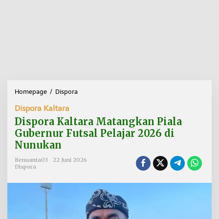
Homepage
/
Dispora
D
i
Dispora Kaltara
s
p
Dispora Kaltara Matangkan Piala
o
Gubernur Futsal Pelajar 2026 di
r
Nunukan
a
K
Benuanta03
22 Juni 2026
a
Dispora
l
t
a
r
a
M