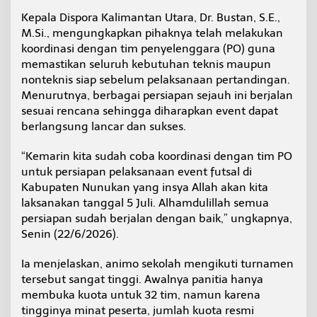
a
Kepala Dispora Kalimantan Utara, Dr. Bustan, S.E.,
l
M.Si., mengungkapkan pihaknya telah melakukan
P
e
koordinasi dengan tim penyelenggara (PO) guna
l
memastikan seluruh kebutuhan teknis maupun
a
nonteknis siap sebelum pelaksanaan pertandingan.
j
Menurutnya, berbagai persiapan sejauh ini berjalan
a
sesuai rencana sehingga diharapkan event dapat
r
2
berlangsung lancar dan sukses.
0
2
“Kemarin kita sudah coba koordinasi dengan tim PO
6
untuk persiapan pelaksanaan event futsal di
d
Kabupaten Nunukan yang insya Allah akan kita
i
N
laksanakan tanggal 5 Juli. Alhamdulillah semua
u
persiapan sudah berjalan dengan baik,” ungkapnya,
n
Senin (22/6/2026).
u
k
Ia menjelaskan, animo sekolah mengikuti turnamen
a
n
tersebut sangat tinggi. Awalnya panitia hanya
membuka kuota untuk 32 tim, namun karena
tingginya minat peserta, jumlah kuota resmi