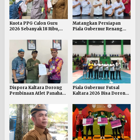
Kuota PPG Calon Guru
Matangkan Persiapan
2026 Sebanyak 18 Ribu,
Piala Gubernur Renang
Lokasi Mengajar Salah
Dispora Kaltara Perkuat
Satu Acuan Seleksi
Sinergi dengan Pengprov
Akuatik
Dispora Kaltara Dorong
Piala Gubernur Futsal
Pembinaan Atlet Panahan
Kaltara 2026 Bisa Dorong
Berkelanjutan
Pergerakan Ekonomi
Daerah