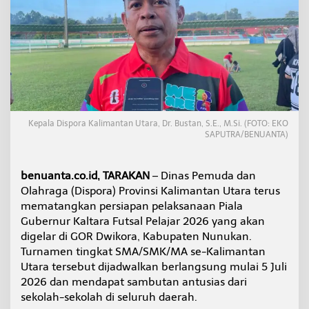
a
t
a
n
g
k
a
n
P
i
Kepala Dispora Kalimantan Utara, Dr. Bustan, S.E., M.Si. (FOTO: EKO
a
SAPUTRA/BENUANTA)
l
a
G
benuanta.co.id, TARAKAN
– Dinas Pemuda dan
u
Olahraga (Dispora) Provinsi Kalimantan Utara terus
b
mematangkan persiapan pelaksanaan Piala
e
r
Gubernur Kaltara Futsal Pelajar 2026 yang akan
n
digelar di GOR Dwikora, Kabupaten Nunukan.
u
Turnamen tingkat SMA/SMK/MA se-Kalimantan
r
Utara tersebut dijadwalkan berlangsung mulai 5 Juli
F
u
2026 dan mendapat sambutan antusias dari
t
sekolah-sekolah di seluruh daerah.
s