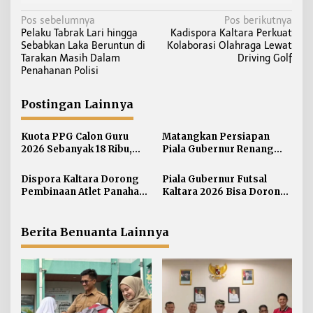
N
Pos sebelumnya
Pos berikutnya
Pelaku Tabrak Lari hingga
Kadispora Kaltara Perkuat
a
Sebabkan Laka Beruntun di
Kolaborasi Olahraga Lewat
v
Tarakan Masih Dalam
Driving Golf
i
Penahanan Polisi
g
a
Postingan Lainnya
s
i
Kuota PPG Calon Guru
Matangkan Persiapan
2026 Sebanyak 18 Ribu,
Piala Gubernur Renang
p
Lokasi Mengajar Salah
Dispora Kaltara Perkuat
o
Satu Acuan Seleksi
Sinergi dengan Pengprov
Dispora Kaltara Dorong
Piala Gubernur Futsal
s
Akuatik
Pembinaan Atlet Panahan
Kaltara 2026 Bisa Dorong
Berkelanjutan
Pergerakan Ekonomi
Daerah
Berita Benuanta Lainnya