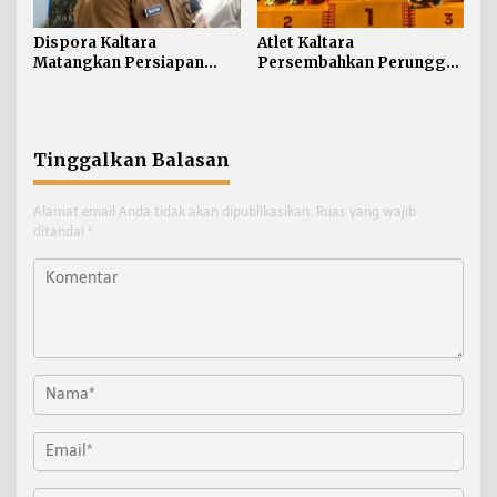
Dispora Kaltara
Atlet Kaltara
Matangkan Persiapan
Persembahkan Perunggu
Porprov, Malinau Siap jadi
Kejurnas Atletik U-18,
Tuan Rumah
Kadispora Apresiasi
Pembinaan Atlet
Tinggalkan Balasan
Alamat email Anda tidak akan dipublikasikan.
Ruas yang wajib
ditandai
*