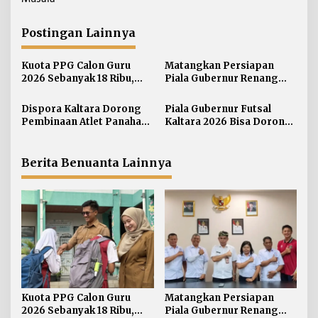
g
a
Postingan Lainnya
s
i
Kuota PPG Calon Guru
Matangkan Persiapan
p
2026 Sebanyak 18 Ribu,
Piala Gubernur Renang
o
Lokasi Mengajar Salah
Dispora Kaltara Perkuat
s
Satu Acuan Seleksi
Sinergi dengan Pengprov
Dispora Kaltara Dorong
Piala Gubernur Futsal
Akuatik
Pembinaan Atlet Panahan
Kaltara 2026 Bisa Dorong
Berkelanjutan
Pergerakan Ekonomi
Daerah
Berita Benuanta Lainnya
Kuota PPG Calon Guru
Matangkan Persiapan
2026 Sebanyak 18 Ribu,
Piala Gubernur Renang