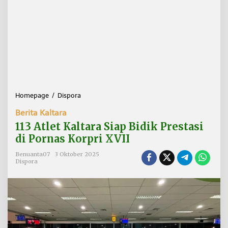
Homepage
/
Dispora
1
1
Berita Kaltara
3
A
113 Atlet Kaltara Siap Bidik Prestasi
t
di Pornas Korpri XVII
l
e
Benuanta07
3 Oktober 2025
t
Dispora
K
a
l
t
a
r
a