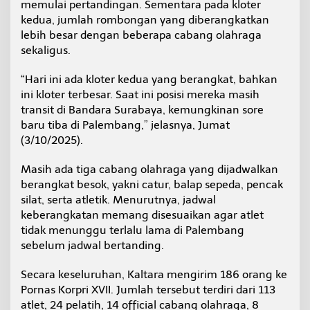
memulai pertandingan. Sementara pada kloter
K
kedua, jumlah rombongan yang diberangkatkan
o
r
lebih besar dengan beberapa cabang olahraga
p
sekaligus.
r
i
“Hari ini ada kloter kedua yang berangkat, bahkan
X
ini kloter terbesar. Saat ini posisi mereka masih
V
I
transit di Bandara Surabaya, kemungkinan sore
I
baru tiba di Palembang,” jelasnya, Jumat
(3/10/2025).
Masih ada tiga cabang olahraga yang dijadwalkan
berangkat besok, yakni catur, balap sepeda, pencak
silat, serta atletik. Menurutnya, jadwal
keberangkatan memang disesuaikan agar atlet
tidak menunggu terlalu lama di Palembang
sebelum jadwal bertanding.
Secara keseluruhan, Kaltara mengirim 186 orang ke
Pornas Korpri XVII. Jumlah tersebut terdiri dari 113
atlet, 24 pelatih, 14 official cabang olahraga, 8