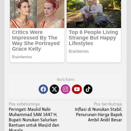
Ikuti Kami
N
Pos sebelumnya
Pos berikutnya
Peringati Maulid Nabi
Inflasi di Nunukan Stabil,
a
Muhammad SAW 1447 H,
Penurunan Harga Bapok
v
Bupati Nunukan Salurkan
Ambil Andil Besar
i
Bantuan untuk Masjid dan
Musala