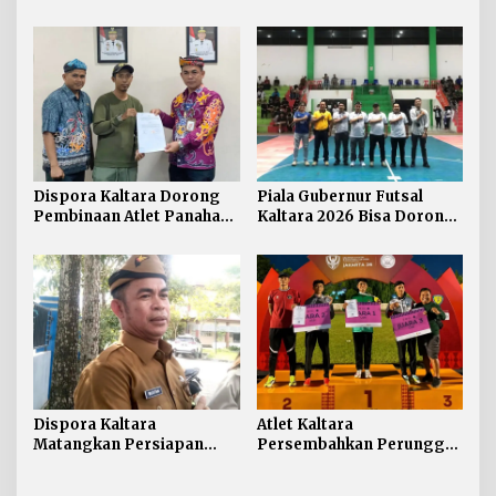
Lokasi Mengajar Salah
Dispora Kaltara Perkuat
Satu Acuan Seleksi
Sinergi dengan Pengprov
Akuatik
Dispora Kaltara Dorong
Piala Gubernur Futsal
Pembinaan Atlet Panahan
Kaltara 2026 Bisa Dorong
Berkelanjutan
Pergerakan Ekonomi
Daerah
Dispora Kaltara
Atlet Kaltara
Matangkan Persiapan
Persembahkan Perunggu
Porprov, Malinau Siap jadi
Kejurnas Atletik U-18,
Tuan Rumah
Kadispora Apresiasi