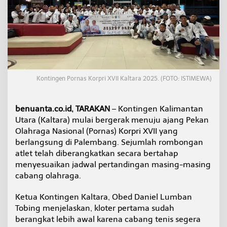
S
i
a
p
B
i
d
i
k
Kontingen Pornas Korpri XVII Kaltara 2025. (FOTO: ISTIMEWA)
P
r
e
benuanta.co.id, TARAKAN
– Kontingen Kalimantan
s
Utara (Kaltara) mulai bergerak menuju ajang Pekan
t
Olahraga Nasional (Pornas) Korpri XVII yang
a
berlangsung di Palembang. Sejumlah rombongan
s
i
atlet telah diberangkatkan secara bertahap
d
menyesuaikan jadwal pertandingan masing-masing
i
cabang olahraga.
P
o
Ketua Kontingen Kaltara, Obed Daniel Lumban
r
n
Tobing menjelaskan, kloter pertama sudah
a
berangkat lebih awal karena cabang tenis segera
s