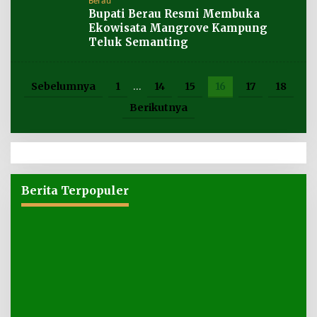
Berau
Bupati Berau Resmi Membuka
Ekowisata Mangrove Kampung
Teluk Semanting
Sebelumnya
1
…
14
15
16
17
18
Berikutnya
Berita Terpopuler