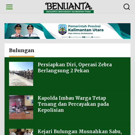
L
e
w
a
t
i
k
e
k
Bulungan
o
n
t
Persiapkan Diri, Operasi Zebra
e
Berlangsung 2 Pekan
n
Kapolda Imbau Warga Tetap
Tenang dan Percayakan pada
Kepolisian
Kejari Bulungan Musnahkan Sabu,