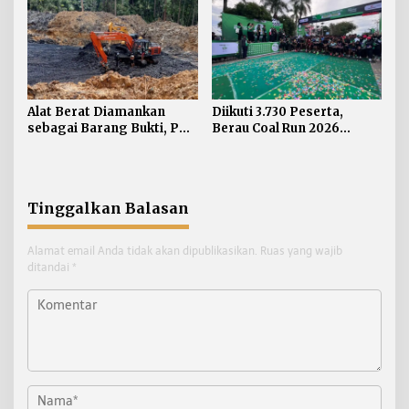
Alat Berat Diamankan
Diikuti 3.730 Peserta,
sebagai Barang Bukti, PT
Berau Coal Run 2026
Berau Coal Imbau Hormati
Sukses Digelar
Proses Hukum
Tinggalkan Balasan
Alamat email Anda tidak akan dipublikasikan.
Ruas yang wajib
ditandai
*