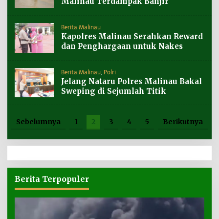
Malinau Terdampak Banjir
Berita Malinau
Kapolres Malinau Serahkan Reward
dan Penghargaan untuk Nakes
Berita Malinau
,
Polri
Jelang Nataru Polres Malinau Bakal
Sweping di Sejumlah Titik
Sebelumnya
1
2
3
4
5
Berikutnya
Berita Terpopuler