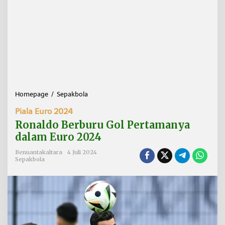
Homepage
/
Sepakbola
R
o
Piala Euro 2024
n
a
Ronaldo Berburu Gol Pertamanya
l
dalam Euro 2024
d
o
Benuantakaltara
4 Juli 2024
B
Sepakbola
e
r
b
u
r
u
G