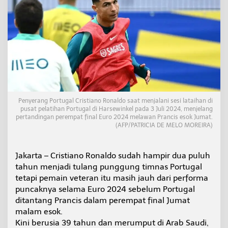
o
l
P
e
r
t
a
m
a
n
y
Penyerang Portugal Cristiano Ronaldo saat menjalani sesi lataihan di
a
pusat pelatihan Portugal di Harsewinkel pada 3 Juli 2024, menjelang
d
pertandingan perempat final Euro 2024 melawan Prancis esok Jumat.
a
(AFP/PATRICIA DE MELO MOREIRA)
l
a
m
Jakarta – Cristiano Ronaldo sudah hampir dua puluh
E
tahun menjadi tulang punggung timnas Portugal
u
tetapi pemain veteran itu masih jauh dari performa
r
o
puncaknya selama Euro 2024 sebelum Portugal
2
ditantang Prancis dalam perempat final Jumat
0
malam esok.
2
Kini berusia 39 tahun dan merumput di Arab Saudi,
4