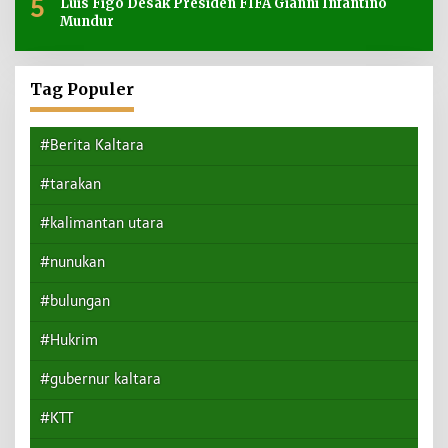
5
Luis Figo Desak Presiden FIFA Gianni Infantino
Mundur
Tag Populer
#Berita Kaltara
#tarakan
#kalimantan utara
#nunukan
#bulungan
#Hukrim
#gubernur kaltara
#KTT