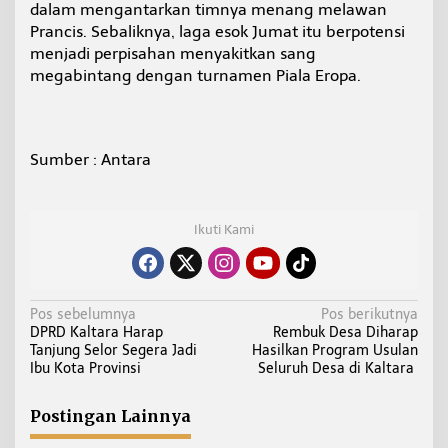
dalam mengantarkan timnya menang melawan
Prancis. Sebaliknya, laga esok Jumat itu berpotensi
menjadi perpisahan menyakitkan sang
megabintang dengan turnamen Piala Eropa.
Sumber : Antara
Ikuti Kami
N
Pos sebelumnya
Pos berikutnya
DPRD Kaltara Harap
Rembuk Desa Diharap
a
Tanjung Selor Segera Jadi
Hasilkan Program Usulan
v
Ibu Kota Provinsi
Seluruh Desa di Kaltara
i
g
Postingan Lainnya
a