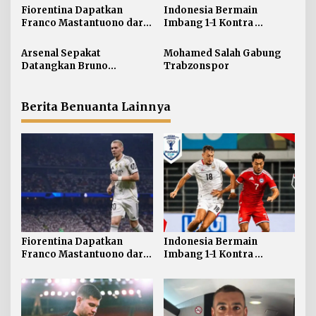
s
Fiorentina Dapatkan
Indonesia Bermain
i
Franco Mastantuono dari
Imbang 1-1 Kontra
Real Madrid
Singapura
p
Arsenal Sepakat
Mohamed Salah Gabung
o
Datangkan Bruno
Trabzonspor
s
Guimaraes
Berita Benuanta Lainnya
Fiorentina Dapatkan
Indonesia Bermain
Franco Mastantuono dari
Imbang 1-1 Kontra
Real Madrid
Singapura