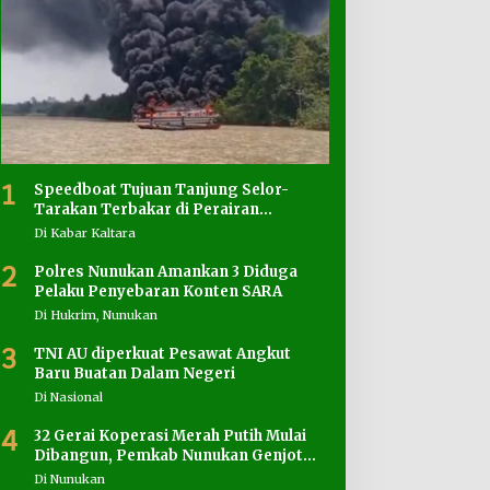
1
Speedboat Tujuan Tanjung Selor-
Tarakan Terbakar di Perairan
Salimbatu
Di Kabar Kaltara
2
Polres Nunukan Amankan 3 Diduga
Pelaku Penyebaran Konten SARA
Di Hukrim, Nunukan
3
TNI AU diperkuat Pesawat Angkut
Baru Buatan Dalam Negeri
Di Nasional
4
32 Gerai Koperasi Merah Putih Mulai
Dibangun, Pemkab Nunukan Genjot
Penyediaan Lahan
Di Nunukan