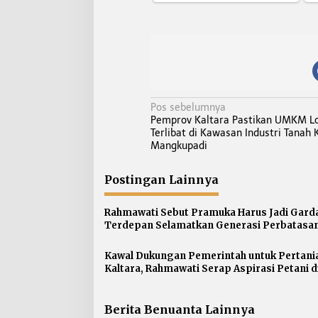
N
Pos sebelumnya
Pemprov Kaltara Pastikan UMKM Lo
a
Terlibat di Kawasan Industri Tanah 
v
Mangkupadi
i
g
Postingan Lainnya
a
s
Rahmawati Sebut Pramuka Harus Jadi Gard
Terdepan Selamatkan Generasi Perbatasan
i
Narkoba
p
Kawal Dukungan Pemerintah untuk Pertani
o
Kaltara, Rahmawati Serap Aspirasi Petani d
s
Gunung Putih
Berita Benuanta Lainnya