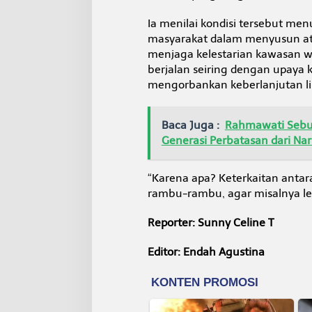
u
R
Ia menilai kondisi tersebut me
u
masyarakat dalam menyusun a
s
menjaga kelestarian kawasan w
a
berjalan seiring dengan upaya 
k
mengorbankan keberlanjutan l
Baca Juga :
Rahmawati Sebut
Generasi Perbatasan dari Na
“Karena apa? Keterkaitan ant
rambu-rambu, agar misalnya l
Reporter: Sunny Celine T
Editor: Endah Agustina