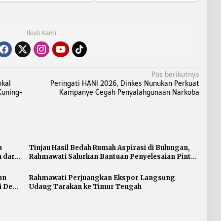
Ikuti Kami
Pos berikutnya
kal
Peringati HANI 2026, Dinkes Nunukan Perkuat
Kuning-
Kampanye Cegah Penyalahgunaan Narkoba
a
Tinjau Hasil Bedah Rumah Aspirasi di Bulungan,
 dari
Rahmawati Salurkan Bantuan Penyelesaian Pintu
dan Jendela
an
Rahmawati Perjuangkan Ekspor Langsung
i Desa
Udang Tarakan ke Timur Tengah