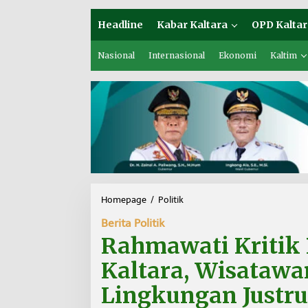
Headline
Kabar Kaltara
OPD Kaltar
Nasional
Internasional
Ekonomi
Kaltim
Homepage
/
Politik
R
a
Berita Politik
h
m
Rahmawati Kritik 
a
w
Kaltara, Wisatawa
a
t
Lingkungan Justr
i