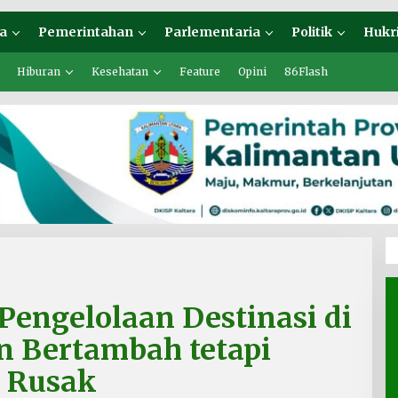
a
Pemerintahan
Parlementaria
Politik
Hukr
Hiburan
Kesehatan
Feature
Opini
86Flash
Pengelolaan Destinasi di
n Bertambah tetapi
u Rusak