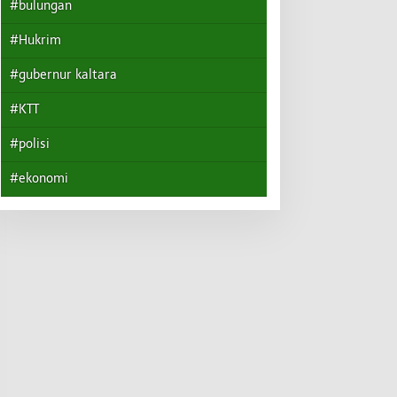
#bulungan
#Hukrim
#gubernur kaltara
#KTT
#polisi
#ekonomi