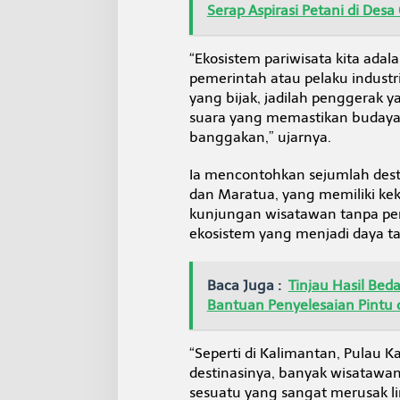
m
Serap Aspirasi Petani di Des
b
a
h
“Ekosistem pariwisata kita ad
t
pemerintah atau pelaku industr
e
yang bijak, jadilah penggerak 
t
suara yang memastikan budaya lo
a
banggakan,” ujarnya.
p
i
L
Ia mencontohkan sejumlah desti
i
dan Maratua, yang memiliki ke
n
kunjungan wisatawan tanpa pen
g
ekosistem yang menjadi daya ta
k
u
n
g
Baca Juga :
Tinjau Hasil Be
a
Bantuan Penyelesaian Pintu 
n
J
u
“Seperti di Kalimantan, Pulau K
s
destinasinya, banyak wisatawan
t
sesuatu yang sangat merusak l
r