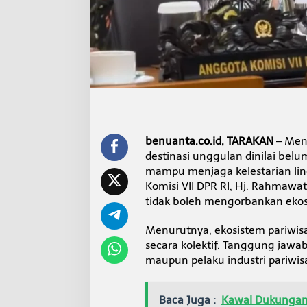
i
d
i
K
a
l
t
a
r
a
,
benuanta.co.id, TARAKAN
– Men
W
i
destinasi unggulan dinilai bel
s
mampu menjaga kelestarian lin
a
Komisi VII DPR RI, Hj. Rahmaw
t
tidak boleh mengorbankan ekos
a
w
a
Menurutnya, ekosistem pariwis
n
secara kolektif. Tanggung jawa
B
maupun pelaku industri pariwis
e
r
t
Baca Juga :
Kawal Dukungan 
a