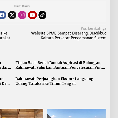
Ikuti Kami
Pos berikutnya
s ke
Website SPMB Sempat Diserang, Disdikbud
arakat
Kaltara Perketat Pengamanan Sistem
a
Tinjau Hasil Bedah Rumah Aspirasi di Bulungan,
 dari
Rahmawati Salurkan Bantuan Penyelesaian Pintu
dan Jendela
an
Rahmawati Perjuangkan Ekspor Langsung
i Desa
Udang Tarakan ke Timur Tengah