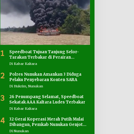
1
Speedboat Tujuan Tanjung Selor-
Tarakan Terbakar di Perairan
Salimbatu
Di Kabar Kaltara
2
Polres Nunukan Amankan 3 Diduga
Pelaku Penyebaran Konten SARA
Di Hukrim, Nunukan
3
26 Penumpang Selamat, Speedboat
Sekatak AAA Kaltara Ludes Terbakar
Di Kabar Kaltara
4
32 Gerai Koperasi Merah Putih Mulai
Dibangun, Pemkab Nunukan Genjot
Penyediaan Lahan
Di Nunukan