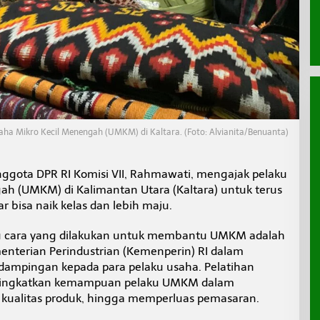
aha Mikro Kecil Menengah (UMKM) di Kaltara. (Foto: Alvianita/Benuanta)
ggota DPR RI Komisi VII, Rahmawati, mengajak pelaku
ah (UMKM) di Kalimantan Utara (Kaltara) untuk terus
isa naik kelas dan lebih maju.
u cara yang dilakukan untuk membantu UMKM adalah
enterian Perindustrian (Kemenperin) RI dalam
ampingan kepada para pelaku usaha. Pelatihan
eningkatkan kemampuan pelaku UMKM dalam
kualitas produk, hingga memperluas pemasaran.