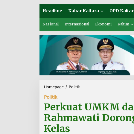
Headline
Kabar Kaltara
OPD Kaltar
Nasional
Internasional
Ekonomi
Kaltim
Homepage
/
Politik
P
e
Politik
r
k
Perkuat UMKM da
u
a
Rahmawati Dorong
t
U
Kelas
M