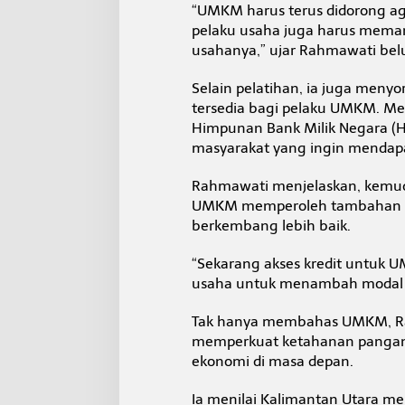
k
“UMKM harus terus didorong ag
K
pelaku usaha juga harus mema
e
usahanya,” ujar Rahmawati bel
l
a
Selain pelatihan, ia juga meny
s
tersedia bagi pelaku UMKM. M
Himpunan Bank Milik Negara (
masyarakat yang ingin mendapa
Rahmawati menjelaskan, kemud
UMKM memperoleh tambahan mo
berkembang lebih baik.
“Sekarang akses kredit untuk U
usaha untuk menambah modal 
Tak hanya membahas UMKM, Ra
memperkuat ketahanan pangan
ekonomi di masa depan.
Ia menilai Kalimantan Utara mem