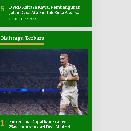
5
DPRD Kaltara Kawal Pembangunan
Jalan Desa Atap untuk Buka Akses
Wilayah Perbatasan
Di DPRD Kaltara
Olahraga Terbaru
1
Fiorentina Dapatkan Franco
Mastantuono dari Real Madrid