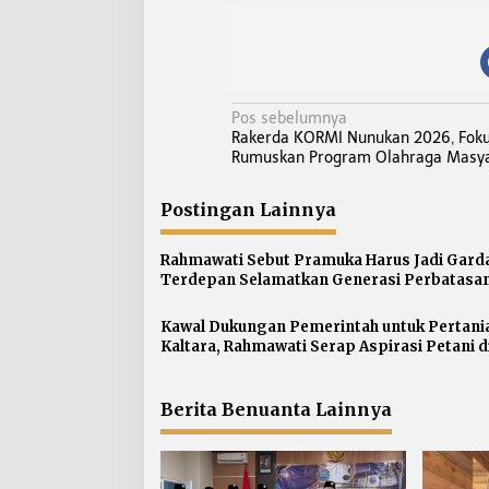
N
Pos sebelumnya
Rakerda KORMI Nunukan 2026, Foku
a
Rumuskan Program Olahraga Masy
v
i
Postingan Lainnya
g
a
Rahmawati Sebut Pramuka Harus Jadi Gard
s
Terdepan Selamatkan Generasi Perbatasan
Narkoba
i
p
Kawal Dukungan Pemerintah untuk Pertani
Kaltara, Rahmawati Serap Aspirasi Petani d
o
Gunung Putih
s
Berita Benuanta Lainnya