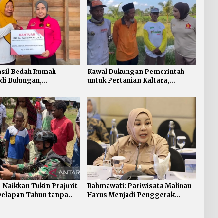
asil Bedah Rumah
Kawal Dukungan Pemerintah
 di Bulungan,
untuk Pertanian Kaltara,
ti Salurkan Bantuan
Rahmawati Serap Aspirasi
aian Pintu dan Jendela
Petani di Desa Gunung Putih
Naikkan Tukin Prajurit
Rahmawati: Pariwisata Malinau
Delapan Tahun tanpa
Harus Menjadi Penggerak
aian
Ekonomi Masyarakat