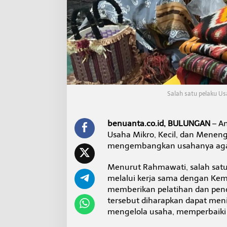
a
w
a
t
i
D
o
r
o
n
Salah satu pelaku Us
g
P
e
l
benuanta.co.id, BULUNGAN
– An
a
Usaha Mikro, Kecil, dan Meneng
k
mengembangkan usahanya agar b
u
U
Menurut Rahmawati, salah sat
s
a
melalui kerja sama dengan Kem
h
memberikan pelatihan dan pend
a
tersebut diharapkan dapat m
N
mengelola usaha, memperbaiki 
a
i