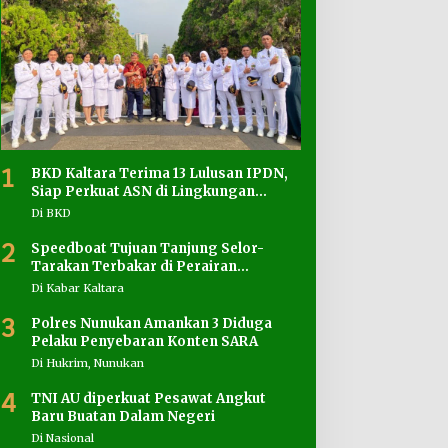
1
BKD Kaltara Terima 13 Lulusan IPDN,
Siap Perkuat ASN di Lingkungan
Pemprov
Di BKD
2
Speedboat Tujuan Tanjung Selor-
Tarakan Terbakar di Perairan
Salimbatu
Di Kabar Kaltara
3
Polres Nunukan Amankan 3 Diduga
Pelaku Penyebaran Konten SARA
Di Hukrim, Nunukan
4
TNI AU diperkuat Pesawat Angkut
Baru Buatan Dalam Negeri
Di Nasional