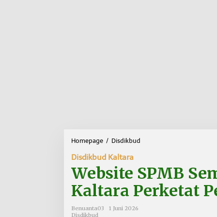
Homepage
/
Disdikbud
W
e
Disdikbud Kaltara
b
s
Website SPMB Sem
i
t
Kaltara Perketat
e
S
Benuanta03
1 Juni 2026
P
Disdikbud