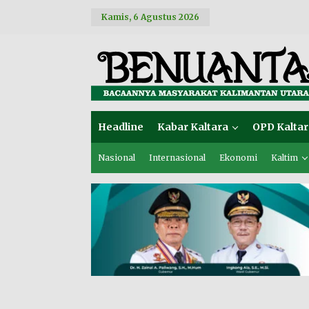
L
Kamis, 6 Agustus 2026
e
w
a
t
i
k
e
k
o
Headline
Kabar Kaltara
OPD Kaltar
n
t
e
Nasional
Internasional
Ekonomi
Kaltim
n