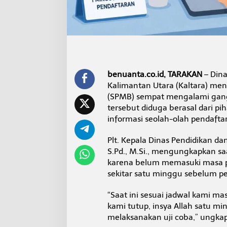
d
K
a
l
t
a
r
a
benuanta.co.id, TARAKAN
– Dina
P
Kalimantan Utara (Kaltara) me
e
r
(SPMB) sempat mengalami gangg
k
tersebut diduga berasal dari 
e
informasi seolah-olah pendafta
t
a
Plt. Kepala Dinas Pendidikan d
t
P
S.Pd., M.Si., mengungkapkan sa
e
karena belum memasuki masa pe
n
sekitar satu minggu sebelum p
g
a
“Saat ini sesuai jadwal kami mas
m
a
kami tutup, insya Allah satu m
n
melaksanakan uji coba,” ungkap
a