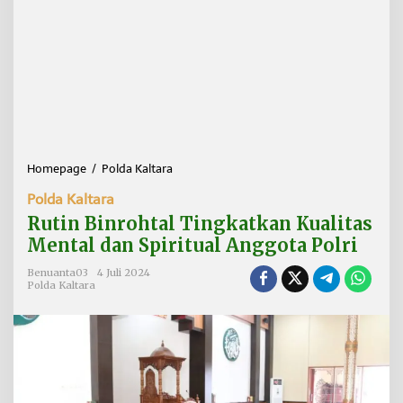
Homepage
/
Polda Kaltara
R
u
Polda Kaltara
t
i
Rutin Binrohtal Tingkatkan Kualitas
n
Mental dan Spiritual Anggota Polri
B
i
Benuanta03
4 Juli 2024
n
Polda Kaltara
r
o
h
t
a
l
T