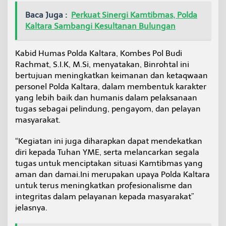
n
Baca Juga :
Perkuat Sinergi Kamtibmas, Polda
S
p
Kaltara Sambangi Kesultanan Bulungan
i
r
i
Kabid Humas Polda Kaltara, Kombes Pol Budi
t
Rachmat, S.I.K, M.Si, menyatakan, Binrohtal ini
u
bertujuan meningkatkan keimanan dan ketaqwaan
a
personel Polda Kaltara, dalam membentuk karakter
l
A
yang lebih baik dan humanis dalam pelaksanaan
n
tugas sebagai pelindung, pengayom, dan pelayan
g
masyarakat.
g
o
“Kegiatan ini juga diharapkan dapat mendekatkan
t
a
diri kepada Tuhan YME, serta melancarkan segala
P
tugas untuk menciptakan situasi Kamtibmas yang
o
aman dan damai.Ini merupakan upaya Polda Kaltara
l
untuk terus meningkatkan profesionalisme dan
r
integritas dalam pelayanan kepada masyarakat”
i
jelasnya.