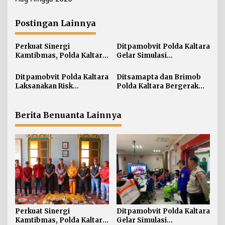
i
g
Postingan Lainnya
a
s
Perkuat Sinergi
Ditpamobvit Polda Kaltara
i
Kamtibmas, Polda Kaltara
Gelar Simulasi
Sambangi Kesultanan
Pengamanan Penanganan
p
Bulungan
Kebakaran Tangki V
Ditpamobvit Polda Kaltara
Ditsamapta dan Brimob
o
Minyak di PT Pertamina
Laksanakan Risk
Polda Kaltara Bergerak
s
TBBM Tarakan
Assessment di Hotel
Cepat Padamkan
Monaco Tarakan
Kebakaran Lahan Gambut
2 Hektar di Bulungan
Berita Benuanta Lainnya
Perkuat Sinergi
Ditpamobvit Polda Kaltara
Kamtibmas, Polda Kaltara
Gelar Simulasi