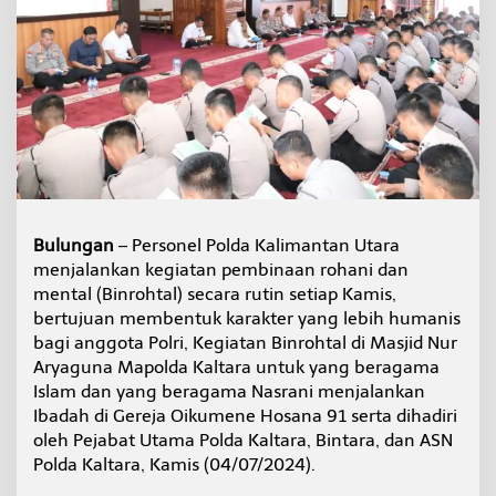
i
n
g
k
a
t
k
a
n
K
u
a
Bulungan
– Personel Polda Kalimantan Utara
l
menjalankan kegiatan pembinaan rohani dan
i
t
mental (Binrohtal) secara rutin setiap Kamis,
a
bertujuan membentuk karakter yang lebih humanis
s
bagi anggota Polri, Kegiatan Binrohtal di Masjid Nur
M
Aryaguna Mapolda Kaltara untuk yang beragama
e
n
Islam dan yang beragama Nasrani menjalankan
t
Ibadah di Gereja Oikumene Hosana 91 serta dihadiri
a
oleh Pejabat Utama Polda Kaltara, Bintara, dan ASN
l
Polda Kaltara, Kamis (04/07/2024).
d
a