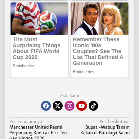
Ikuti Kami
N
Pos sebelumnya
Pos berikutnya
Manchester United Resmi
Bupati-Wabup Tanam
a
Perpanjang Kontrak Erik Ten
Kakao di Batolaga Sajau
v
Hag Hingga 2026