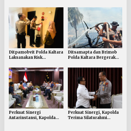
Sambangi Kesultanan
Pengamanan Penanganan
Bulungan
Kebakaran Tangki V
Minyak di PT Pertamina
TBBM Tarakan
Ditpamobvit Polda Kaltara
Ditsamapta dan Brimob
Laksanakan Risk
Polda Kaltara Bergerak
Assessment di Hotel
Cepat Padamkan
Monaco Tarakan
Kebakaran Lahan Gambut
2 Hektar di Bulungan
Perkuat Sinergi
Perkuat Sinergi, Kapolda
Antarinstansi, Kapolda
Terima Silaturahmi
Kaltara Terima Audiensi
Kakanwil ATR/BPN
KPP Pratama Tanjung
Provinsi Kalimantan Utara