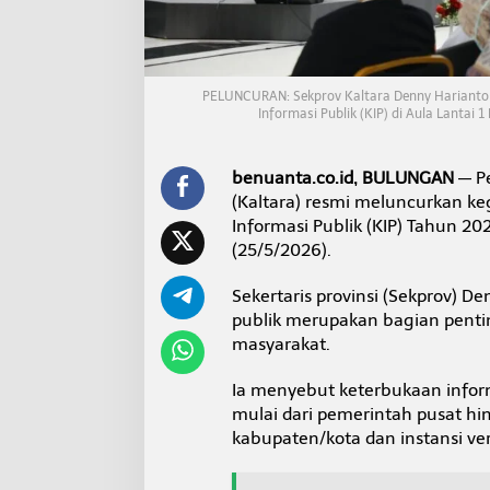
u
k
a
a
n
PELUNCURAN: Sekprov Kaltara Denny Harianto 
I
Informasi Publik (KIP) di Aula Lantai 
n
f
o
benuanta.co.id, BULUNGAN
— Pe
r
(Kaltara) resmi meluncurkan ke
m
a
Informasi Publik (KIP) Tahun 20
s
(25/5/2026).
i
P
Sekertaris provinsi (Sekprov) 
u
publik merupakan bagian penti
b
l
masyarakat.
i
k
Ia menyebut keterbukaan infor
2
mulai dari pemerintah pusat h
0
kabupaten/kota dan instansi vert
2
6