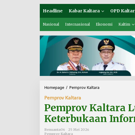
Headline
Kabar Kaltara
OPD Kaltar
Nasional
Internasional
Ekonomi
Kaltim
Homepage
/
Pemprov Kaltara
P
e
Pemprov Kaltara
m
p
Pemprov Kaltara 
r
o
Keterbukaan Infor
v
K
Benuanta06
25 Mei 2026
a
Pemprov Kaltara