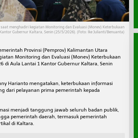
saat menghadiri kegiatan Monitoring dan Evaluasi (Monev) Keterbukaan
1 Kantor Gubernur Kaltara, Senin (25/5/2026). (Foto: Ike Julianti/Benuanta)
merintah Provinsi (Pemprov) Kalimantan Utara
giatan Monitoring dan Evaluasi (Monev) Keterbukaan
26 di Aula Lantai 1 Kantor Gubernur Kaltara, Senin
Denny Harianto mengatakan, keterbukaan informasi
ng dari pelayanan prima pemerintah kepada
masi menjadi tanggung jawab seluruh badan publik,
ingga pemerintah daerah, termasuk pemerintah
ikal di Kaltara.