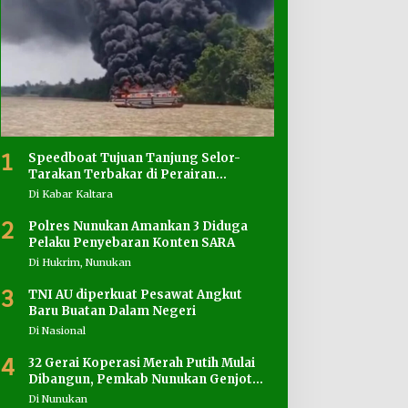
1
Speedboat Tujuan Tanjung Selor-
Tarakan Terbakar di Perairan
Salimbatu
Di Kabar Kaltara
2
Polres Nunukan Amankan 3 Diduga
Pelaku Penyebaran Konten SARA
Di Hukrim, Nunukan
3
TNI AU diperkuat Pesawat Angkut
Baru Buatan Dalam Negeri
Di Nasional
4
32 Gerai Koperasi Merah Putih Mulai
Dibangun, Pemkab Nunukan Genjot
Penyediaan Lahan
Di Nunukan