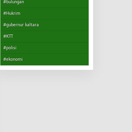
#bulungan
#Hukrim
#gubernur kaltara
#KTT
#polisi
#ekonomi