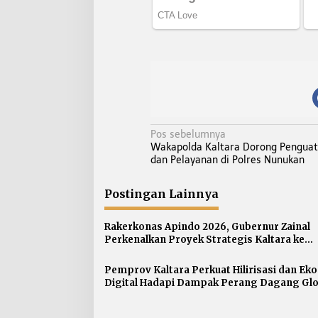
N
Pos sebelumnya
Wakapolda Kaltara Dorong Penguata
a
dan Pelayanan di Polres Nunukan
v
i
Postingan Lainnya
g
a
Rakerkonas Apindo 2026, Gubernur Zainal
s
Perkenalkan Proyek Strategis Kaltara ke
Perwakilan Negara Sahabat
i
p
Pemprov Kaltara Perkuat Hilirisasi dan Ek
Digital Hadapi Dampak Perang Dagang Glo
o
s