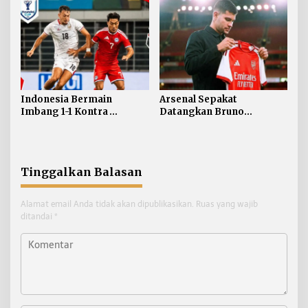
Indonesia Bermain
Arsenal Sepakat
Imbang 1-1 Kontra
Datangkan Bruno
Singapura
Guimaraes
Tinggalkan Balasan
Alamat email Anda tidak akan dipublikasikan.
Ruas yang wajib
ditandai
*