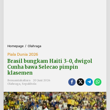
Homepage
/
Olahraga
B
r
Piala Dunia 2026
a
s
Brasil bungkam Haiti 3-0, dwigol
i
Cunha bawa Selecao pimpin
l
klasemen
b
u
Benuantakaltara
20 Juni 2026
n
Olahraga
,
Sepakbola
g
k
a
m
H
a