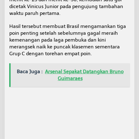
e
dicetak Vinicus Junior pada pengujung tambahan
c
waktu paruh pertama.
a
o
Hasil tersebut membuat Brasil mengamankan tiga
p
i
poin penting setelah sebelumnya gagal meraih
m
kemenangan pada laga pembuka dan kini
p
merangsek naik ke puncak klasemen sementara
i
Grup C dengan torehan empat poin.
n
k
l
a
Baca Juga :
Arsenal Sepakat Datangkan Bruno
s
Guimaraes
e
m
e
n