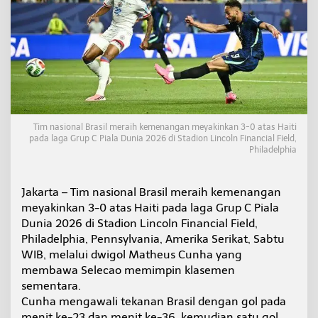
i
t
i
3
-
0
,
d
w
i
Tim nasional Brasil meraih kemenangan meyakinkan 3-0 atas Haiti
g
pada laga Grup C Piala Dunia 2026 di Stadion Lincoln Financial Field,
o
Philadelphia
l
C
u
Jakarta – Tim nasional Brasil meraih kemenangan
n
meyakinkan 3-0 atas Haiti pada laga Grup C Piala
h
Dunia 2026 di Stadion Lincoln Financial Field,
a
b
Philadelphia, Pennsylvania, Amerika Serikat, Sabtu
a
WIB, melalui dwigol Matheus Cunha yang
w
membawa Selecao memimpin klasemen
a
sementara.
S
Cunha mengawali tekanan Brasil dengan gol pada
e
l
menit ke-23 dan menit ke-36, kemudian satu gol