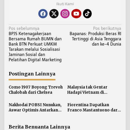
Ikuti Kami
N
Pos sebelumnya
Pos berikutnya
BPJS Ketenagakerjaan
Bapanas: Produksi Beras RI
a
Bersama Rumah BUMN dan
Tertinggi di Asia Tenggara
v
Bank BTN Perkuat UMKM
dan ke-4 Dunia
i
Tarakan melalui Sosialisasi
Jaminan Sosial dan
g
Pelatihan Digital Marketing
a
s
Postingan Lainnya
i
p
Como 1907 Boyong Trevoh
Malaysia tak Gentar
o
Chalobah dari Chelsea
Hadapi Vietnam di
s
Semifinal Piala AFF 2026
Nakhodai POBSI Nunukan,
Fiorentina Dapatkan
Aswar Optimis Antarkan
Franco Mastantuono dari
Atlet Berlaga ke BK PON
Real Madrid
Berita Benuanta Lainnya