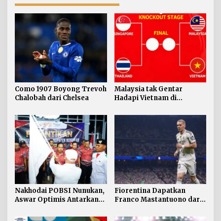
Como 1907 Boyong Trevoh
Malaysia tak Gentar
Chalobah dari Chelsea
Hadapi Vietnam di
Semifinal Piala AFF 2026
Nakhodai POBSI Nunukan,
Fiorentina Dapatkan
Aswar Optimis Antarkan
Franco Mastantuono dari
Atlet Berlaga ke BK PON
Real Madrid