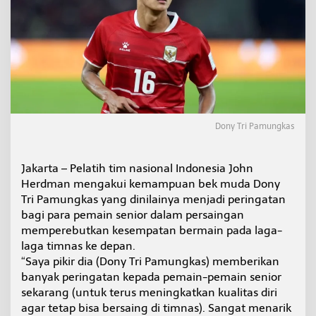
u
i
K
e
m
a
m
p
u
a
Dony Tri Pamungkas
n
D
o
Jakarta – Pelatih tim nasional Indonesia John
n
Herdman mengakui kemampuan bek muda Dony
y
T
Tri Pamungkas yang dinilainya menjadi peringatan
r
bagi para pemain senior dalam persaingan
i
memperebutkan kesempatan bermain pada laga-
,
laga timnas ke depan.
P
“Saya pikir dia (Dony Tri Pamungkas) memberikan
e
r
banyak peringatan kepada pemain-pemain senior
i
sekarang (untuk terus meningkatkan kualitas diri
n
agar tetap bisa bersaing di timnas). Sangat menarik
g