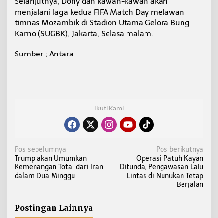
Selanjutnya, Dony dan kawan-kawan akan
menjalani laga kedua FIFA Match Day melawan
timnas Mozambik di Stadion Utama Gelora Bung
Karno (SUGBK), Jakarta, Selasa malam.
Sumber ; Antara
Ikuti Kami
N
Pos sebelumnya
Pos berikutnya
Trump akan Umumkan
Operasi Patuh Kayan
a
Kemenangan Total dari Iran
Ditunda, Pengawasan Lalu
v
dalam Dua Minggu
Lintas di Nunukan Tetap
i
Berjalan
g
a
Postingan Lainnya