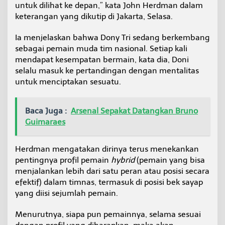
untuk dilihat ke depan,” kata John Herdman dalam
a
t
keterangan yang dikutip di Jakarta, Selasa.
a
n
Ia menjelaskan bahwa Dony Tri sedang berkembang
b
sebagai pemain muda tim nasional. Setiap kali
a
mendapat kesempatan bermain, kata dia, Doni
g
i
selalu masuk ke pertandingan dengan mentalitas
P
untuk menciptakan sesuatu.
e
m
a
Baca Juga :
Arsenal Sepakat Datangkan Bruno
i
Guimaraes
n
S
e
Herdman mengatakan dirinya terus menekankan
n
pentingnya profil pemain
hybrid
(pemain yang bisa
i
o
menjalankan lebih dari satu peran atau posisi secara
r
efektif) dalam timnas, termasuk di posisi bek sayap
yang diisi sejumlah pemain.
Menurutnya, siapa pun pemainnya, selama sesuai