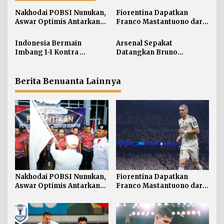
s
i
Nakhodai POBSI Nunukan,
Fiorentina Dapatkan
Aswar Optimis Antarkan
Franco Mastantuono dari
p
Atlet Berlaga ke BK PON
Real Madrid
o
Indonesia Bermain
Arsenal Sepakat
s
Imbang 1-1 Kontra
Datangkan Bruno
Singapura
Guimaraes
Berita Benuanta Lainnya
Nakhodai POBSI Nunukan,
Fiorentina Dapatkan
Aswar Optimis Antarkan
Franco Mastantuono dari
Atlet Berlaga ke BK PON
Real Madrid