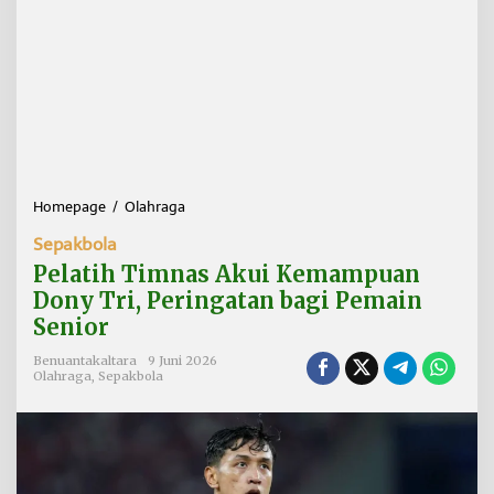
Homepage
/
Olahraga
P
e
Sepakbola
l
a
Pelatih Timnas Akui Kemampuan
t
Dony Tri, Peringatan bagi Pemain
i
Senior
h
T
Benuantakaltara
9 Juni 2026
i
Olahraga
,
Sepakbola
m
n
a
s
A
k