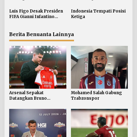
Guimaraes
p
Luis Figo Desak Presiden
Indonesia Tempati Posisi
o
FIFA Gianni Infantino
Ketiga
s
Mundur
Berita Benuanta Lainnya
Arsenal Sepakat
Mohamed Salah Gabung
Datangkan Bruno
Trabzonspor
Guimaraes