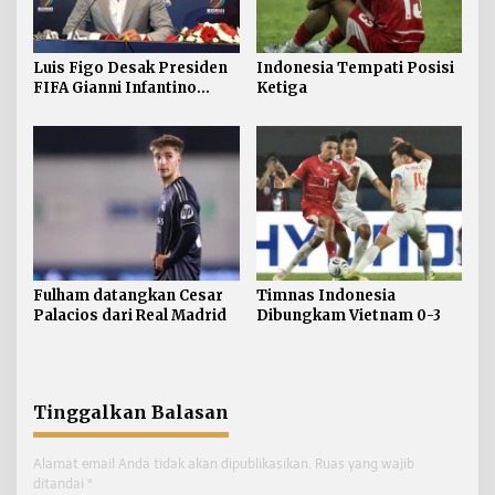
Luis Figo Desak Presiden
Indonesia Tempati Posisi
FIFA Gianni Infantino
Ketiga
Mundur
Fulham datangkan Cesar
Timnas Indonesia
Palacios dari Real Madrid
Dibungkam Vietnam 0-3
Tinggalkan Balasan
Alamat email Anda tidak akan dipublikasikan.
Ruas yang wajib
ditandai
*