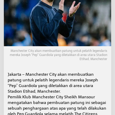
a
r
d
i
o
l
a
Manchester City akan membuatkan patung untuk pelatih legendaris
mereka Joseph "Pep" Guardiola yang diletakkan di area utara Stadion
Etihad, Manchester
Jakarta – Manchester City akan membuatkan
patung untuk pelatih legendaris mereka Joseph
“Pep” Guardiola yang diletakkan di area utara
Stadion Etihad, Manchester.
Pemilik Klub Manchester City Sheikh Mansour
mengatakan bahwa pembuatan patung ini sebagai
sebuah penghargaan atas apa yang telah dilakukan
oleh Pep Guardiola selama melatih The Citizens.