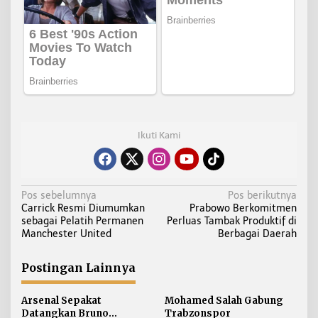
Ikuti Kami
N
Pos sebelumnya
Pos berikutnya
Carrick Resmi Diumumkan
Prabowo Berkomitmen
a
sebagai Pelatih Permanen
Perluas Tambak Produktif di
v
Manchester United
Berbagai Daerah
i
g
Postingan Lainnya
a
s
Arsenal Sepakat
Mohamed Salah Gabung
i
Datangkan Bruno
Trabzonspor