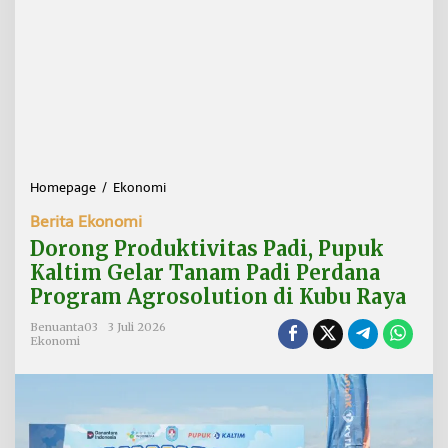
Homepage
/
Ekonomi
D
o
Berita Ekonomi
r
o
Dorong Produktivitas Padi, Pupuk
n
Kaltim Gelar Tanam Padi Perdana
g
Program Agrosolution di Kubu Raya
P
r
Benuanta03
3 Juli 2026
o
Ekonomi
d
u
k
t
i
v