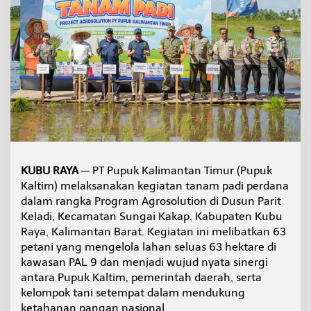
i
t
a
s
P
a
d
i
,
P
u
p
u
k
KUBU RAYA
— PT Pupuk Kalimantan Timur (Pupuk
K
Kaltim) melaksanakan kegiatan tanam padi perdana
a
dalam rangka Program Agrosolution di Dusun Parit
l
Keladi, Kecamatan Sungai Kakap, Kabupaten Kubu
t
Raya, Kalimantan Barat. Kegiatan ini melibatkan 63
i
m
petani yang mengelola lahan seluas 63 hektare di
G
kawasan PAL 9 dan menjadi wujud nyata sinergi
e
antara Pupuk Kaltim, pemerintah daerah, serta
l
kelompok tani setempat dalam mendukung
a
r
ketahanan pangan nasional.