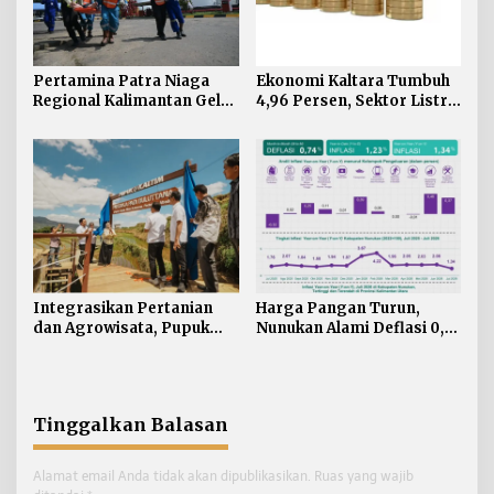
Pertamina Patra Niaga
Ekonomi Kaltara Tumbuh
Regional Kalimantan Gelar
4,96 Persen, Sektor Listrik
Simulasi OKD Level 1 di
Jadi Penggerak Utama
Fuel Terminal Tarakan
Integrasikan Pertanian
Harga Pangan Turun,
dan Agrowisata, Pupuk
Nunukan Alami Deflasi 0,74
Kaltim Resmikan
Persen di Juli 2026
Kampung Sawah Abadi di
Bulutana Sulsel
Tinggalkan Balasan
Alamat email Anda tidak akan dipublikasikan.
Ruas yang wajib