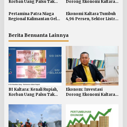
i
Korban Uang Palsu Tak
Dorong Ekonomi Kaltara,
Bisa Dapat Penggantian
Sektor Lain Jangan
p
Diabaikan
Pertamina Patra Niaga
Ekonomi Kaltara Tumbuh
o
Regional Kalimantan Gelar
4,96 Persen, Sektor Listrik
s
Simulasi OKD Level 1 di
Jadi Penggerak Utama
Fuel Terminal Tarakan
Berita Benuanta Lainnya
BI Kaltara: Kenali Rupiah,
Ekonom: Investasi
Korban Uang Palsu Tak
Dorong Ekonomi Kaltara,
Bisa Dapat Penggantian
Sektor Lain Jangan
Diabaikan