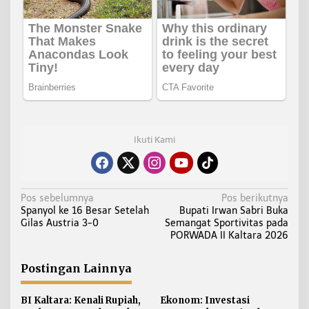
Ikuti Kami
N
Pos sebelumnya
Pos berikutnya
Spanyol ke 16 Besar Setelah
Bupati Irwan Sabri Buka
a
Gilas Austria 3-0
Semangat Sportivitas pada
v
PORWADA II Kaltara 2026
i
g
Postingan Lainnya
a
s
BI Kaltara: Kenali Rupiah,
Ekonom: Investasi