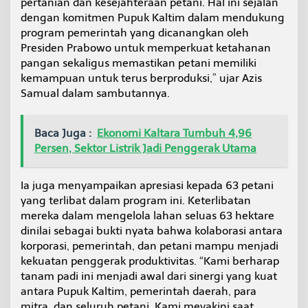
pertanian dan kesejahteraan petani. Hal ini sejalan
r
dengan komitmen Pupuk Kaltim dalam mendukung
o
program pemerintah yang dicanangkan oleh
s
o
Presiden Prabowo untuk memperkuat ketahanan
l
pangan sekaligus memastikan petani memiliki
u
kemampuan untuk terus berproduksi,” ujar Azis
t
Samual dalam sambutannya.
i
o
n
Baca Juga :
Ekonomi Kaltara Tumbuh 4,96
d
i
Persen, Sektor Listrik Jadi Penggerak Utama
K
u
b
Ia juga menyampaikan apresiasi kepada 63 petani
u
yang terlibat dalam program ini. Keterlibatan
R
mereka dalam mengelola lahan seluas 63 hektare
a
dinilai sebagai bukti nyata bahwa kolaborasi antara
y
a
korporasi, pemerintah, dan petani mampu menjadi
kekuatan penggerak produktivitas. “Kami berharap
tanam padi ini menjadi awal dari sinergi yang kuat
antara Pupuk Kaltim, pemerintah daerah, para
mitra, dan seluruh petani. Kami meyakini saat