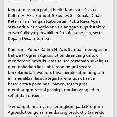
T
a
Kegiatan tanam padi dihadiri Komisaris Pupuk
n
Kaltim H. Azis Samual, S.Sos., M.Si., Kepala Dinas
a
Ketahanan Pangan Kabupaten Kubu Raya Agus
m
P
Siswandi, VP Pengelolaan Pelanggan Pupuk Kaltim
a
Yusva Sulistyo, perwakilan Pupuk Indonesia, serta
d
Kepala Desa setempat.
i
P
Komisaris Pupuk Kaltim H. Azis Samual menegaskan
e
r
bahwa Program Agrosolution dirancang untuk
d
mendorong produktivitas sektor pertanian sekaligus
a
meningkatkan kesejahteraan petani secara
n
berkelanjutan. Menurutnya, pendekatan program
a
ini memiliki nilai strategis karena tidak hanya
P
r
berorientasi pada hasil panen, tetapi juga
o
membangun rantai pasok pertanian yang lebih
g
sehat dan efisien.
r
a
“Semangat inilah yang terangkum pada Program
m
A
Agrosolution guna mendorong produktivitas sektor
g