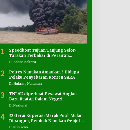
1
Speedboat Tujuan Tanjung Selor-
Tarakan Terbakar di Perairan
Salimbatu
Di Kabar Kaltara
2
Polres Nunukan Amankan 3 Diduga
Pelaku Penyebaran Konten SARA
Di Hukrim, Nunukan
3
TNI AU diperkuat Pesawat Angkut
Baru Buatan Dalam Negeri
Di Nasional
4
32 Gerai Koperasi Merah Putih Mulai
Dibangun, Pemkab Nunukan Genjot
Penyediaan Lahan
Di Nunukan