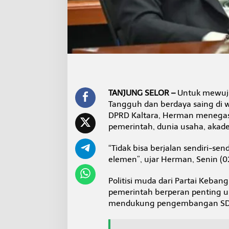
K
U
p
g
r
a
d
e
P
e
TANJUNG SELOR –
Untuk mewuju
k
Tangguh dan berdaya saing di w
e
r
DPRD Kaltara, Herman menegask
j
pemerintah, dunia usaha, akade
a
L
“Tidak bisa berjalan sendiri-send
o
elemen”, ujar Herman, Senin (0
k
a
l
Politisi muda dari Partai Kebang
M
pemerintah berperan penting u
a
mendukung pengembangan SDM 
s
u
k