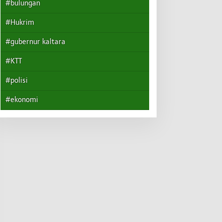
#bulungan
#Hukrim
#gubernur kaltara
#KTT
#polisi
#ekonomi