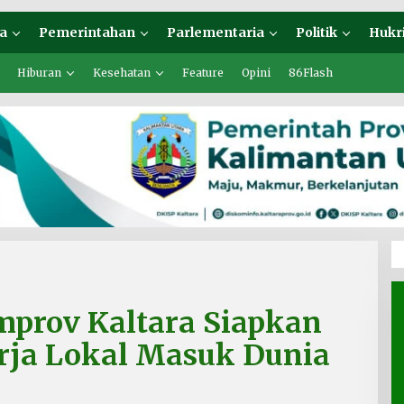
a
Pemerintahan
Parlementaria
Politik
Hukr
Hiburan
Kesehatan
Feature
Opini
86Flash
prov Kaltara Siapkan
rja Lokal Masuk Dunia