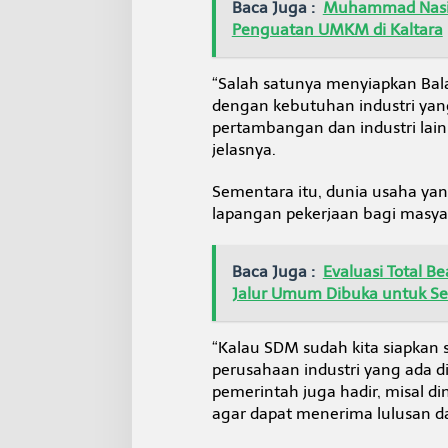
Baca Juga :
Muhammad Nasir
D
u
Penguatan UMKM di Kaltara
n
i
a
“Salah satunya menyiapkan Balai
I
dengan kebutuhan industri yang
n
pertambangan dan industri lain
d
jelasnya.
u
s
t
Sementara itu, dunia usaha ya
r
lapangan pekerjaan bagi masyar
i
Baca Juga :
Evaluasi Total B
Jalur Umum Dibuka untuk 
“Kalau SDM sudah kita siapkan 
perusahaan industri yang ada di
pemerintah juga hadir, misal d
agar dapat menerima lulusan da