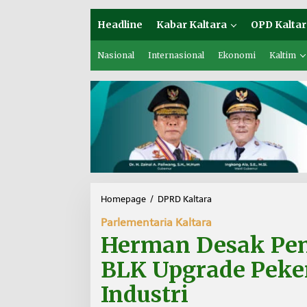
Headline
Kabar Kaltara
OPD Kaltar
Nasional
Internasional
Ekonomi
Kaltim
Homepage
/
DPRD Kaltara
H
e
Parlementaria Kaltara
r
m
Herman Desak Pem
a
n
BLK Upgrade Peke
D
e
Industri
s